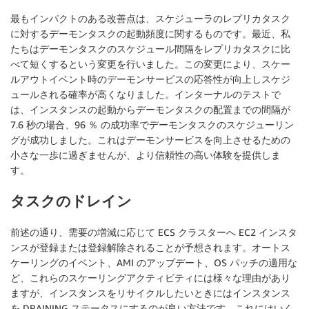
最もインパクトのある改善点は、スケジューラのレプリカタスク
に対するデーモンタスクの起動頻度に関するものです。最近、私
たちはデーモンタスクのスケジュール間隔をレプリカタスクに比
べて短くするという変更を行いました。この変更により、スケー
ルアウトイベント時のデーモンサービスの応答性が向上しスケジ
ュールされる確率が高くなりました。インターナルのテストで
は、インスタンスの起動からデーモンタスクの配置までの間隔が
7.6 秒の場合、96 ％ の成功率でデーモンタスクのスケジューリン
グが成功しました。これはデーモンサービスを向上させるための
小さな一歩に過ぎませんが、より信頼性の高い体験を提供しま
す。
タスクのドレイン
前述の通り、需要の増減に応じて ECS クラスターへ EC2 インスタ
ンスが登録または登録解除されることが予想されます。オートス
ケーリングのイベント、AMI のアップデート、OS パッチの適用な
ど、これらのスケーリングアクティビティには様々な理由があり
ますが、インスタンスをリサイクルしたいときにはインスタンス
を DRAINING ステータスにするのが良い方法です。これにはいく