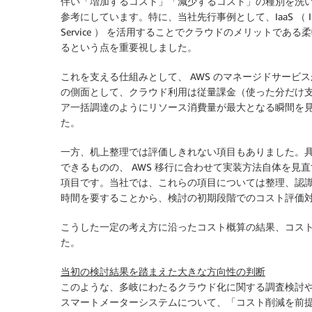
伴い「増加するコスト」「減少するコスト」の種別を洗
参考にしています。特に、当社先行事例として、IaaS （ Infrastruct
Service ） を活用することでクラウドのメリットで
るという点を重要視しました。
これを支える仕組みとして、 AWS のマネージドサービ
の側面として、クラウド利用は従量課金（使った分だけ
ア一括調達のようにリソース消費量が最大となる瞬間を
た。
一方、机上整理では評価しきれない項目もありました。
できるものの、 AWS 移行に合わせて実装方法自体を
項目です。当社では、これらの項目については整理、認
時間を要することから、検討の初期段階でのコスト評価
こうした一定の考え方に沿ったコスト概算の結果、コス
た。
当初の検討結果を踏まえた大きな方向性の判断
このような、多岐にわたるクラウド化に関する調査検討や、
スマートメーターシステムについて、「コスト削減を前提