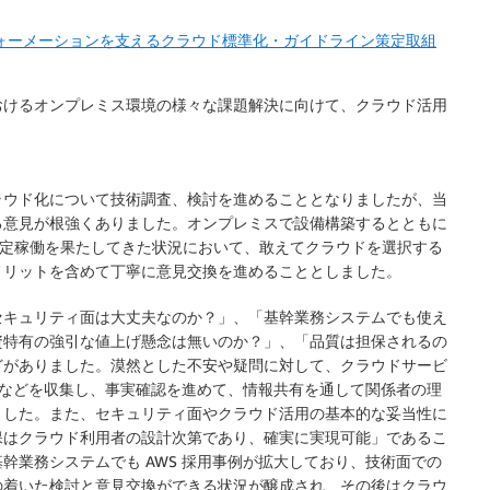
ランスフォーメーションを支えるクラウド標準化・ガイドライン策定取組
おけるオンプレミス環境の様々な課題解決に向けて、クラウド活用
ラウド化について技術調査、検討を進めることとなりましたが、当
る意見が根強くありました。オンプレミスで設備構築するとともに
て安定稼働を果たしてきた状況において、敢えてクラウドを選択する
メリットを含めて丁寧に意見交換を進めることとしました。
セキュリティ面は大丈夫なのか？」、「基幹業務システムでも使え
資特有の強引な値上げ懸念は無いのか？」、「品質は担保されるの
どがありました。漠然とした不安や疑問に対して、クラウドサービ
事例などを収集し、事実確認を進めて、情報共有を通して関係者の理
ました。また、セキュリティ面やクラウド活用の基本的な妥当性に
保はクラウド利用者の設計次第であり、確実に実現可能」であるこ
幹業務システムでも AWS 採用事例が拡大しており、技術面での
の着いた検討と意見交換ができる状況が醸成され、その後はクラウ