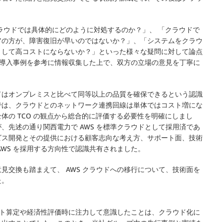
。
ラウドでは具体的にどのように対処するのか？」、 「クラウドで
アの方が、障害復旧が早いのではないか？」、「システムをクラウ
として高コストにならないか？」といった様々な疑問に対して論点
ウド導入事例を参考に情報収集した上で、双方の立場の意見を丁寧に
ドはオンプレミスと比べて同等以上の品質を確保できるという認識
では、クラウドとのネットワーク連携回線は単体ではコスト増にな
体の TCO の観点から総合的に評価する必要性を明確にしまし
、先述の通り関西電力で AWS を標準クラウドとして採用済であ
ビス開発とその提供における顧客志向な考え方、サポート面、技術
WS を採用する方向性で認識共有されました。
見交換も踏まえて、 AWS クラウドへの移行について、技術面を
た。
コスト算定や経済性評価時に注力して意識したことは、クラウド化に