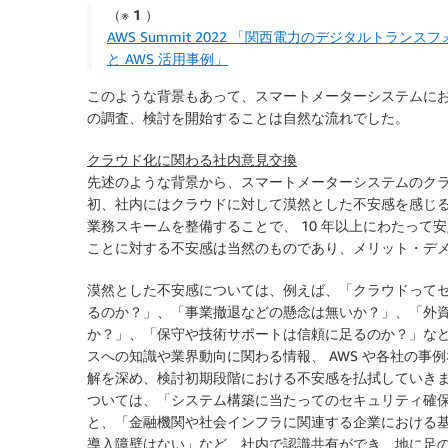
（※ 1 ）
AWS Summit 2022 「関西電力のデジタルト
と AWS 活用事例」
このような背景もあって、スマートメーターシステムに
の調査、検討を開始することは自然な流れでした。
クラウド化に関わる社内意見交換
先述のような背景から、スマートメーターシステムのク
初、社内にはクラウドに対して漠然とした不安感を感じ
業務スキームを整備することで、 10 年以上にわたっ
ことに対する不安感は当然のものであり、メリット・デ
漠然とした不安感については、例えば、「クラウドって
るのか？」、「事業撤退などの懸念は無いか？」、「外
か？」、「保守や技術サポートは信頼に足るのか？」な
スへの知識や業界動向に関わる情報、 AWS や各社の
解を深め、検討初期段階における不安感を払拭していき
ついては、「システム構築に当たってのセキュリティ確
と、「金融機関や社会インフラに関連する企業における基
導入障壁はない」など、社内で認識共有ができ、地に足