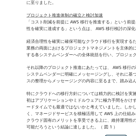
に至りました。
プロジェクト推進体制の確立と検討加速
「コスト削減を前提に AWS 移行を推進する」という
性を確実に達成する」という点は、 AWS 移行検討の深
経済合理性を確実に確保可能なクラウド移行を実現する
業務の両面におけるプロジェクトマネジメントを主体的
する各システムベンダーへの全体統括を行い、プロジェ
それ以降のプロジェクト推進にあたっては、 AWS 移
システムベンダーに明確にメッセージングし、それに基
スの整理からメッセージングの内容に至るまで、踏み込んで AWS P
特にクラウドへの移行方針については精力的に検討を実施
初はアプリケーションやミドルウェアに極力手間をかけ
ードタイムでも最適ではないかと考えていました。しかし、
く、マネージドサービスを積極活用して AWS 上の仕組み
クラウド固有のメリットを享受できる上に、維持運用性
可能だろうという結論に達しました。（ 図 1 ）