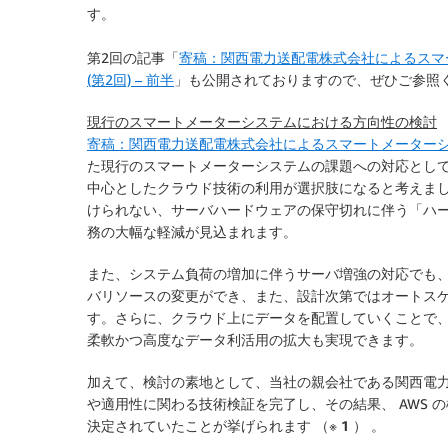
す。
第2回の記事「
寄稿：関西電力送配電株式会社によるスマ
(第2回) – 前半
」も公開されておりますので、ぜひご参照
現行のスマートメーターシステムにおける方向性の検討
寄稿：関西電力送配電株式会社によるスマートメーターシ
た現行のスマートメーターシステムの課題への対応として、 
中心としたクラウド技術の利用が選択肢になると考えま
けられない、サーバハードウェアの保守切れに伴う「ハ
務の大幅な軽減が見込まれます。
また、システム負荷の増加に伴うサーバ増強の対応でも、ク
バリソースの変更ができ、また、設計次第ではオートス
す。さらに、クラウド上にデータを配置していくことで
柔軟かつ高度なデータ利活用の拡大も実現できます。
加えて、検討の素地として、当社の親会社である関西電
や適用性に関わる技術検証を完了し、その結果、 AWS
決定されていたことが挙げられます
（※ 1 ）
。