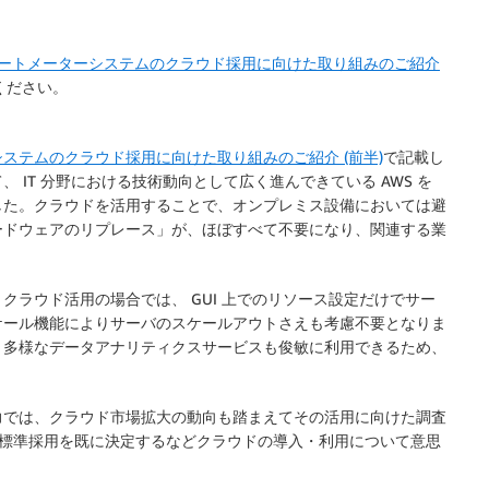
ートメーターシステムのクラウド採用に向けた取り組みのご紹介
ください。
ステムのクラウド採用に向けた取り組みのご紹介 (前半)
で記載し
IT 分野における技術動向として広く進んできている AWS を
した。クラウドを活用することで、オンプレミス設備においては避
ードウェアのリプレース」が、ほぼすべて不要になり、関連する業
ラウド活用の場合では、 GUI 上でのリソース設定だけでサー
ケール機能によりサーバのスケールアウトさえも考慮不要となりま
、多様なデータアナリティクスサービスも俊敏に利用できるため、
力では、クラウド市場拡大の動向も踏まえてその活用に向けた調査
 の標準採用を既に決定するなどクラウドの導入・利用について意思