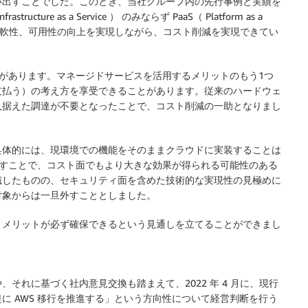
い出すことでした。このとき、当社グループ内の先行事例と実績を
ure as a Service ） のみならず PaaS（ Platform as a
ある柔軟性、可用性の向上を実現しながら、コスト削減を実現できてい
スがあります。マネージドサービスを活用するメリットのもう1つ
支払う）の考え方を享受できることがあります。従来のハードウェ
見据えた調達が不要となったことで、コスト削減の一助となりまし
具体的には、現環境での機能をそのままクラウドに実装することは
見直すことで、コスト面でもより大きな効果が得られる可能性のある
識したものの、セキュリティ面を含めた技術的な実現性の見極めに
対象からは一旦外すこととしました。
トメリットが必ず確保できるという見通しを立てることができまし
それに基づく社内意見交換も踏まえて、2022 年 4 月に、現行
に AWS 移行を推進する」という方向性について経営判断を行う