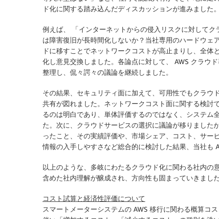
ド化に関する踏み込んだディスカッションが進みました
例えば、 「インターネットからの侵入リスクに対してク
は障害復旧が長時間化しないか？当社専用のハードウェ
ドに移すことでネットワークコストが高止まりし、全体
化し意見交換しました。各論点に対して、 AWS クラ
整理し、侃々諤々の議論を継続しました。
その結果、セキュリティ面に加えて、可用性でもクラウ
共有が図れました。ネットワークコスト面に関する検討
るのは明白であり、単体評価するのではなく、システム全
た。次に、クラウドサービスの選択に議論が移りましたが
ったこと、その実績評価や、市場シェア、コスト、サー
情報の入手しやすさなど総合的に検討した結果、当社も A
以上のような、多岐にわたるクラウド化に関わる社内の意
含めた社内理解が醸成され、方向性も固まっていきまし
コスト試算と経済性評価について
スマートメーターシステムの AWS 移行に関わる概算