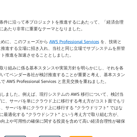
前提条件に沿って本プロジェクトを推進するにあたって、「経済合理
化にあたり非常に重要なテーマとなりました。
ために、このフェーズから
AWS Professional Services
を、技術と
に推進する立場に招き入れ、当社と同じ立場でサブシステムを所管
クト推進を加速させることとしました。
行の取り組みに係る基本スタンスや実装方針を明らかにし、それを各
づいてベンダー各社が検討推進することが重要と考え、基本スタン
rofessional Services と意見交換を重ねました。
しました。例えば、現行システムの AWS 移行について、検討当
ずに、サーバを単にクラウド上に移行する考え方がコスト面でもリ
サーバを単にクラウド上に移行する “クラウドリフト” ではな
に最適化する ”クラウドシフト” という考え方で取り組む方が、
の向上や可用性の確保に関する投資を含めて高い経済合理性が確保