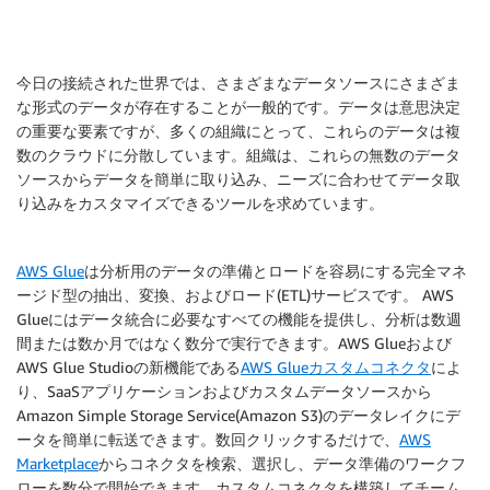
今日の接続された世界では、さまざまなデータソースにさまざま
な形式のデータが存在することが一般的です。データは意思決定
の重要な要素ですが、多くの組織にとって、これらのデータは複
数のクラウドに分散しています。組織は、これらの無数のデータ
ソースからデータを簡単に取り込み、ニーズに合わせてデータ取
り込みをカスタマイズできるツールを求めています。
AWS Glue
は分析用のデータの準備とロードを容易にする完全マネ
ージド型の抽出、変換、およびロード(ETL)サービスです。 AWS
Glueにはデータ統合に必要なすべての機能を提供し、分析は数週
間または数か月ではなく数分で実行できます。AWS Glueおよび
AWS Glue Studioの新機能である
AWS Glueカスタムコネクタ
によ
り、SaaSアプリケーションおよびカスタムデータソースから
Amazon Simple Storage Service(Amazon S3)のデータレイクにデ
ータを簡単に転送できます。数回クリックするだけで、
AWS
Marketplace
からコネクタを検索、選択し、データ準備のワークフ
ローを数分で開始できます。カスタムコネクタを構築してチーム