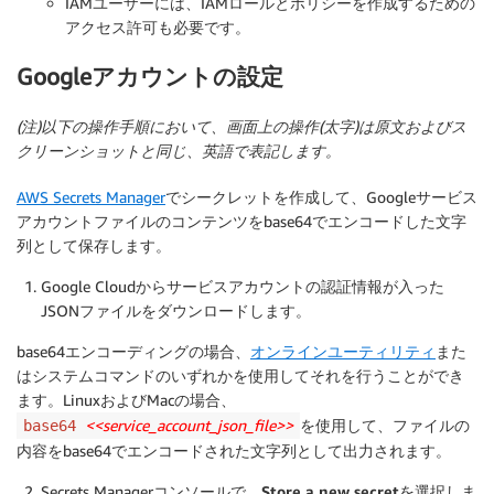
IAMユーザーには、IAMロールとポリシーを作成するための
アクセス許可も必要です。
Googleアカウントの設定
(注)以下の操作手順において、画面上の操作(太字)は原文およびス
クリーンショットと同じ、英語で表記します。
AWS Secrets Manager
でシークレットを作成して、Googleサービス
アカウントファイルのコンテンツをbase64でエンコードした文字
列として保存します。
Google Cloudからサービスアカウントの認証情報が入った
JSONファイルをダウンロードします。
base64エンコーディングの場合、
オンラインユーティリティ
また
はシステムコマンドのいずれかを使用してそれを行うことができ
ます。LinuxおよびMacの場合、
<<service_account_json_file>>
を使用して、ファイルの
base64
内容をbase64でエンコードされた文字列として出力されます。
Secrets Managerコンソールで、
Store a new secret
を選択しま