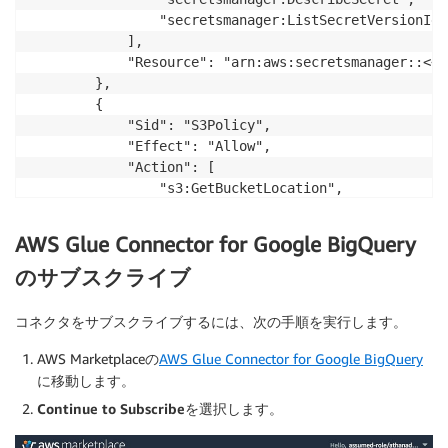
                "secretsmanager:ListSecretVersionIds"
            ],

            "Resource": "arn:aws:secretsmanager::<<a
        },

        {

            "Sid": "S3Policy",

            "Effect": "Allow",

            "Action": [

                "s3:GetBucketLocation",

                "s3:ListBucket",

                "s3:GetBucketAcl",

AWS Glue Connector for Google BigQuery
                "s3:GetObject",

                "s3:PutObject",

のサブスクライブ
                "s3:DeleteObject"

            ],

コネクタをサブスクライブするには、次の手順を実行します。
            "Resource": [

                "arn:aws:s3:::<<your_s3_bucket>>",

AWS Marketplaceの
AWS Glue Connector for Google BigQuery
                "arn:aws:s3:::<<your_s3_bucket>>/*"

に移動します。
            ]

Continue to Subscribe
を選択します。
        }

    ]
