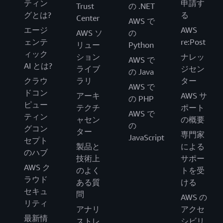
ティン
申請す
Trust
の .NET
グとは?
る
Center
AWS で
エージ
AWS
AWS ソ
の
ェンテ
re:Post
リュー
Python
ィック
ション
ナレッ
AWS で
AI とは?
ライブ
ジセン
の Java
クラウ
ラリ
ター
AWS で
ドコン
アーキ
AWS サ
の PHP
ピュー
テクチ
ポート
AWS で
ティン
ャセン
の概要
の
グコン
ター
専門家
JavaScript
セプト
製品と
による
のハブ
技術上
サポー
AWS ク
のよく
トを受
ラウド
ある質
ける
セキュ
問
AWS の
リティ
アナリ
アクセ
最新情
ストレ
シビリ