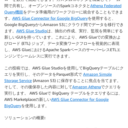
間で共有し、オープンソースのSparkコネクタと
Athena Federated
Query機能
をデータ準備用のワークフローに統合することもできま
す。
AWS Glue Connector for Google BigQuery
を使用すると、
Google BigQueryからAmazon S3にクラウド間でデータを移行でき
ます。
AWS Glue Studio
は、抽出の作成、実行、監視を簡単にする
新しいGUIを持っています。これにより、AWS Glueでの変換およ
びロード (ETL) ジョブ、データ変換ワークフローを視覚的に表現
し、AWS GlueにおけるApache SparkベースのサーバーレスETLエ
ンジンでシームレスに実行できます。
この投稿では、AWS Glue Studioを使用してBigQueryテーブルにク
エリを実行し、そのデータをParquet形式で
Amazon Simple
Storage Service
(Amazon S3) に保存することに焦点を当てます。
そして、その後保存した内容に対して
Amazon Athena
でクエリを
実行します。 AWS Glueで BigQuery テーブルをクエリするには、
AWS Marketplaceの新しい
AWS Glue Connector for Google
BigQuery
を使用します。
ソリューションの概要: