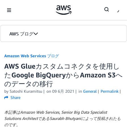
Skip to Main Content
AWS ブログ
ホーム
Amazon Web Services ブログ
AWS Glueカスタムコネクタを使用し
カテゴリ
たGoogle BigQueryからAmazon S3へ
エディション
のデータの移行
by
Satoshi Kuramitsu
on
09 6月 2021
in
General
Permalink
Share
本記事はAmazon Web Services, Senior Big Data Specialist
Solutions ArchitectであるSaurabh Bhutyaniによって投稿されたも
のです。