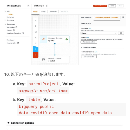
以下のキーと値を追加します。
Key:
,
Value:
parentProject
<<google_project_id>>
Key
:
,
Value
:
table
bigquery-public-
data.covid19_open_data.covid19_open_data