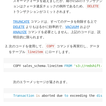
スキーマクォータを超えましたが、縮小のみのトランザクシ
ョンはクォータ違反チェックの例外であるため、
DELETE
トランザクションがコミットされます。
TRUNCATE
コマンドは、すべてのデータを削除する上で
DELETE
よりもはるかに効率的で、
VACUUM
および
ANALYZE
コマンドを必要としません。上記のコードは、説
明目的に限られます。
次のコードを使用して、
コマンドを再実行し、データ
COPY
をテーブル
にロードします。
lineitem
COPY sales_schema
.
lineitem 
FROM
's3://redshift-do
次のエラーメッセージが返されます。
Transaction
is
 aborted due 
to
 exceeding the 
disk
 