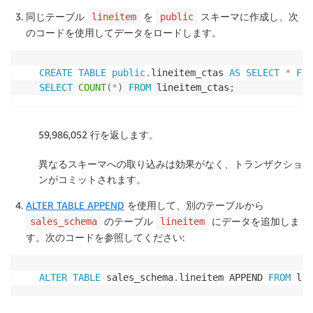
同じテーブル
を
スキーマに作成し、次
lineitem
public
のコードを使用してデータをロードします。
CREATE
TABLE
public
.
lineitem_ctas 
AS
SELECT
*
FRO
SELECT
COUNT
(
*
)
FROM
 lineitem_ctas
;
59,986,052 行を返します。
異なるスキーマへの取り込みは効果がなく、トランザクショ
ンがコミットされます。
ALTER TABLE APPEND
を使用して、別のテーブルから
のテーブル
にデータを追加しま
sales_schema
lineitem
す。次のコードを参照してください:
ALTER
TABLE
 sales_schema
.
lineitem APPEND 
FROM
 lin