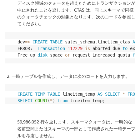
ディスク領域のクォータを超えたためにトランザクションが
中止されたことを返します。CTAS は、同じスキーマで同様
のクォータチェックの対象となります。次のコードを参照し
てください。
dev
=
>
CREATE
TABLE
 sales_schema
.
lineitem_ctas 
AS
ERROR:  
Transaction
112229
is
 aborted due 
to
 exce
Free up 
disk
 space 
or
 request increased quota 
for
一時テーブルを作成し、データに次のコードを入力します。
CREATE
TEMP
TABLE
 lineitem_temp 
AS
SELECT
*
FROM
 
SELECT
COUNT
(
*
)
from
 lineitem_temp
;
59,986,052 行を返します。スキーマクォータは、一時的な
名前空間またはスキーマの一部として作成された一時テーブ
ルを考慮しません。