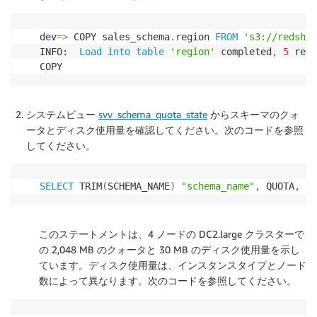
dev
=
>
 COPY sales_schema
.
region 
FROM
's3://redshif
INFO:  
Load
into
table
'region'
 completed
,
5
 reco
COPY
システムビュー
svv_schema_quota_state
からスキーマのクォ
ータとディスク使用量を確認してください。次のコードを参照
してください。
SELECT
 TRIM
(
SCHEMA_NAME
)
"schema_name"
,
 QUOTA
,
 di
このステートメントは、4 ノードの DC2.large クラスターで
の 2,048 MB のクォータと 30 MB のディスク使用量を示し
ています。ディスク使用量は、インスタンスタイプとノード
数によって異なります。次のコードを参照してください。