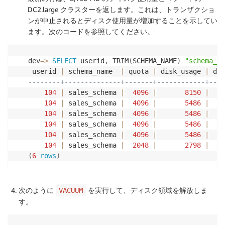
DC2.large クラスターを返します。これは、トランザクショ
ンが中止されるとディスク使用量が増加することを示してい
ます。次のコードを参照してください。
dev
=
>
SELECT
 userid
,
 TRIM
(
SCHEMA_NAME
)
"schema_na
 userid 
|
 schema_name  
|
 quota 
|
 disk_usage 
|
 dis
--------+--------------+-------+------------+---
104
|
 sales_schema 
|
4096
|
8150
|
104
|
 sales_schema 
|
4096
|
5486
|
104
|
 sales_schema 
|
4096
|
5486
|
104
|
 sales_schema 
|
4096
|
5486
|
104
|
 sales_schema 
|
4096
|
5486
|
104
|
 sales_schema 
|
2048
|
2798
|
(
6
rows
)
次のように
を実行して、ディスク領域を解放しま
VACUUM
す。