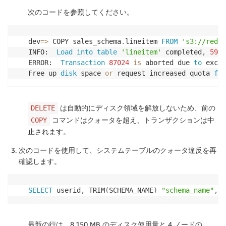
次のコードを参照してください。
dev
=
>
 COPY sales_schema
.
lineitem 
FROM
's3://redsh
INFO:  
Load
into
table
'lineitem'
 completed
,
5998
ERROR:  
Transaction
87024
is
 aborted due 
to
 excee
Free up 
disk
 space 
or
 request increased quota 
for
は自動的にディスク領域を解放しないため、前の
DELETE
コマンドはクォータを超え、トランザクションは中
COPY
止されます。
次のコードを使用して、システムテーブルのクォータ違反を再
確認します。
SELECT
 userid
,
 TRIM
(
SCHEMA_NAME
)
"schema_name"
,
 q
最新の行は、8,150 MB のディスク使用量と 4 ノードの