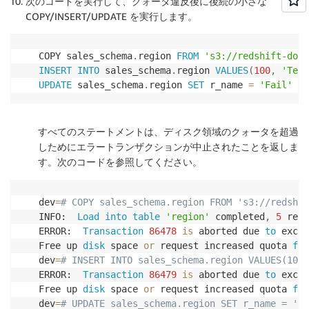
次のコードを実行して、クォータ違反後に後続の小さな
COPY/INSERT/UPDATE を実行します。
COPY sales_schema
.
region 
FROM
's3://redshift-down
INSERT
INTO
 sales_schema
.
region 
VALUES
(
100
,
'Test
UPDATE
 sales_schema
.
region 
SET
 r_name 
=
'Fail'
WH
すべてのステートメントは、ディスク領域のクォータを超過
しためにエラートランザクションが中止されたことを返しま
す。次のコードを参照してください。
dev
=
# COPY sales_schema.region FROM 's3://redshif
INFO:  
Load
into
table
'region'
 completed
,
5
 reco
ERROR:  
Transaction
86478
is
 aborted due 
to
 excee
Free up 
disk
 space 
or
 request increased quota 
for
dev
=
# INSERT INTO sales_schema.region VALUES(100,
ERROR:  
Transaction
86479
is
 aborted due 
to
 excee
Free up 
disk
 space 
or
 request increased quota 
for
dev
=
# UPDATE sales_schema.region SET r_name = 'Fa