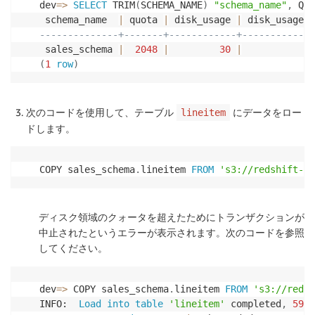
dev
=
>
SELECT
 TRIM
(
SCHEMA_NAME
)
"schema_name"
,
 QUO
 schema_name  
|
 quota 
|
 disk_usage 
|
--------------+-------+------------+-------------
 sales_schema 
|
2048
|
30
|
1.
(
1
row
)
次のコードを使用して、テーブル
にデータをロー
lineitem
ドします。
COPY sales_schema
.
lineitem 
FROM
's3://redshift-do
ディスク領域のクォータを超えたためにトランザクションが
中止されたというエラーが表示されます。次のコードを参照
してください。
dev
=
>
 COPY sales_schema
.
lineitem 
FROM
's3://redsh
INFO:  
Load
into
table
'lineitem'
 completed
,
5998