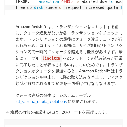
ERROR:  
Transaction
40895
is
 aborted due 
to
 excee
Free up 
disk
 space 
or
 request increased quota 
for
Amazon Redshift は、トランザクションをコミットする前
に、クォータ違反がないか各トランザクションをチェックし
ます。トランザクションの最後にクォータ違反チェックが行
われるため、コミットされる前に、サイズ制限がトランザク
ション内で一時的にクォータを超える可能性があります。最
初にテーブル
へのメッセージの読み込みが正常
lineitem
に完了したことが表示されるのは、このためです。トランザ
クションがクォータを超過すると、Amazon Redshift はトラ
ンザクションを中止し、以降の取り込みを禁止し、ディスク
領域が解放されるまで変更を一切受け付けなくなります。
クォータ違反の発生は、システムテーブル
stl_schema_quota_violations
に格納されます。
違反の有無を確認するには、次のコードを実行します。