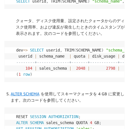
SELECT
 userid
,
 TRIM
(
SCHEMA_NAME
)
"schema_name"
,
 q
クォータ、ディスク使用量、設定されたクォータからのディ
スク使用率、および違反が発生したときのタイムスタンプが
表示されます。次のコードを参照してください。
dev
=
>
SELECT
 userid
,
 TRIM
(
SCHEMA_NAME
)
"schema_na
 userid 
|
 schema_name  
|
 quota 
|
 disk_usage 
|
 dis
--------+--------------+-------+------------+---
104
|
 sales_schema 
|
2048
|
2798
|
(
1
row
)
ALTER SCHEMA
を使用してスキーマクォータを 4 GB に変更し
ます。次のコードを参照してください。
RESET 
SESSION
AUTHORIZATION
;
ALTER
SCHEMA
 sales_schema QUOTA 
4
 GB
;
SET
SESSION
AUTHORIZATION
'sales'
;