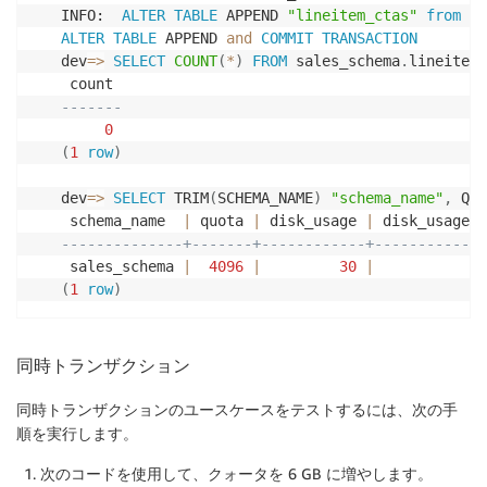
INFO:  
ALTER
TABLE
 APPEND 
"lineitem_ctas"
from
"l
ALTER
TABLE
 APPEND 
and
COMMIT
TRANSACTION
dev
=
>
SELECT
COUNT
(
*
)
FROM
 sales_schema
.
lineitem
;
-------
0
(
1
row
)
dev
=
>
SELECT
 TRIM
(
SCHEMA_NAME
)
"schema_name"
,
 QUO
 schema_name  
|
 quota 
|
 disk_usage 
|
--------------+-------+------------+-------------
 sales_schema 
|
4096
|
30
|
0.
(
1
row
)
同時トランザクション
同時トランザクションのユースケースをテストするには、次の手
順を実行します。
次のコードを使用して、クォータを 6 GB に増やします。