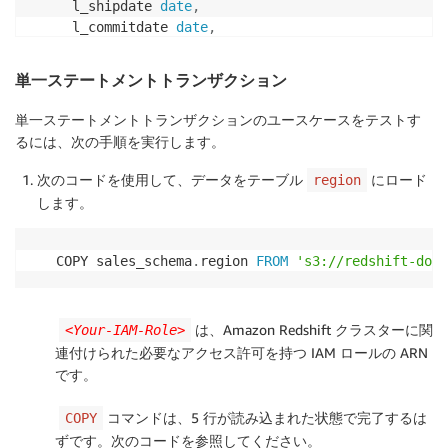
  l_shipdate 
date
,
  l_commitdate 
date
,
  l_receiptdate 
date
,
  l_shipinstruct 
char
(
25
)
,
単一ステートメントトランザクション
  l_shipmode 
char
(
10
)
,
  l_comment 
varchar
(
44
)
単一ステートメントトランザクションのユースケースをテストす
)
 DISTSTYLE EVEN
;
るには、次の手順を実行します。
次のコードを使用して、データをテーブル
にロード
region
します。
COPY sales_schema
.
region 
FROM
's3://redshift-down
は、Amazon Redshift クラスターに関
<Your-IAM-Role>
連付けられた必要なアクセス許可を持つ IAM ロールの ARN
です。
コマンドは、5 行が読み込まれた状態で完了するは
COPY
ずです。次のコードを参照してください。