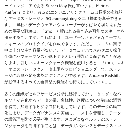
ードエンジニアである Steven Moy 氏は言います。Metrics
Platform により、Yelp のエンジニアリングチームは長期の永続的
なデータストレージと SQL-on-anything クエリ機能を享受できま
す。「当社のデータウェアハウスユーザーがすばやく繰り返すた
めの重要な戦略は、「tmp」と呼ばれる書き込み可能なスキーマを
用意することです。これにより、ユーザーはさまざまなテーブル
スキーマのプロトタイプを作成できます。ただし、クエリの実行
中に十分な空き容量がないと、データウェアハウスのクエリ操作
全体のパフォーマンスが低下するという課題に直面することがあ
ります。新しいスキーマクォータ機能を使用すると、「tmp」スキ
ーマにストレージクォータ上限をプロビジョニングして、ストレ
ージの容量不足を未然に防ぐことができます。Amazon Redshift
が提供するすべての自律型の機能を心待ちにしています」。
多くの組織がセルフサービス分析に移行しており、さまざまなペ
ルソナが進化するデータの量、多様性、速度について独自の洞察
を得て、加速するビジネスに対応しています。このデータの民主
化により、データガバナンスを実施し、コストを管理し、データ
の誤管理を防ぐ必要が生じます。さまざまなペルソナのストレー
ジクォータを制御することは、データガバナンスとデータストレ