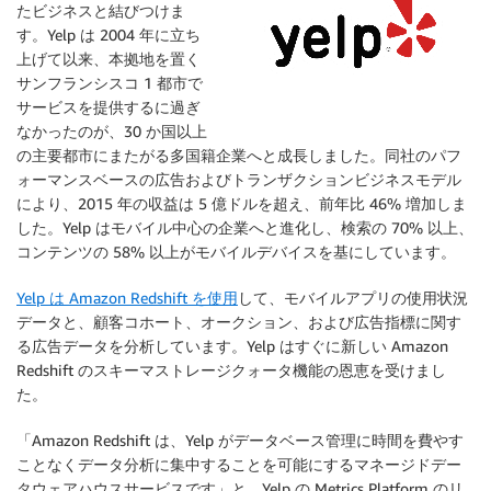
たビジネスと結びつけま
す。Yelp は 2004 年に立ち
上げて以来、本拠地を置く
サンフランシスコ 1 都市で
サービスを提供するに過ぎ
なかったのが、30 か国以上
の主要都市にまたがる多国籍企業へと成長しました。同社のパフ
ォーマンスベースの広告およびトランザクションビジネスモデル
により、2015 年の収益は 5 億ドルを超え、前年比 46% 増加しま
した。Yelp はモバイル中心の企業へと進化し、検索の 70% 以上、
コンテンツの 58% 以上がモバイルデバイスを基にしています。
Yelp は Amazon Redshift を使用
して、モバイルアプリの使用状況
データと、顧客コホート、オークション、および広告指標に関す
る広告データを分析しています。Yelp はすぐに新しい Amazon
Redshift のスキーマストレージクォータ機能の恩恵を受けまし
た。
「Amazon Redshift は、Yelp がデータベース管理に時間を費やす
ことなくデータ分析に集中することを可能にするマネージドデー
タウェアハウスサービスです」と、Yelp の Metrics Platform のリ