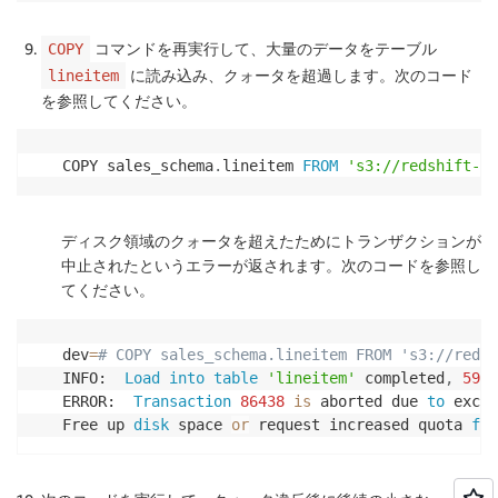
コマンドを再実行して、大量のデータをテーブル
COPY
に読み込み、クォータを超過します。次のコード
lineitem
を参照してください。
COPY sales_schema
.
lineitem 
FROM
's3://redshift-do
ディスク領域のクォータを超えたためにトランザクションが
中止されたというエラーが返されます。次のコードを参照し
てください。
dev
=
# COPY sales_schema.lineitem FROM 's3://redsh
INFO:  
Load
into
table
'lineitem'
 completed
,
5998
ERROR:  
Transaction
86438
is
 aborted due 
to
 excee
Free up 
disk
 space 
or
 request increased quota 
for