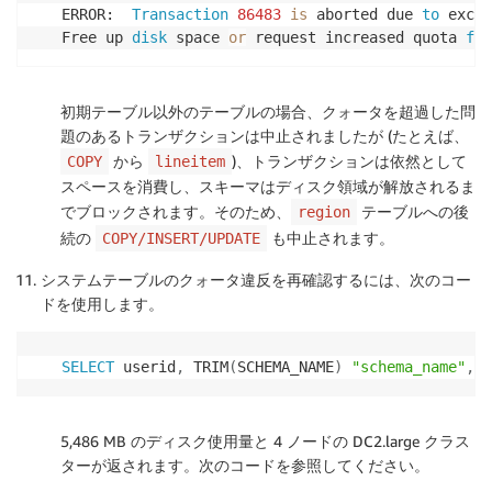
ERROR:  
Transaction
86483
is
 aborted due 
to
 excee
Free up 
disk
 space 
or
 request increased quota 
for
初期テーブル以外のテーブルの場合、クォータを超過した問
題のあるトランザクションは中止されましたが (たとえば、
から
)、トランザクションは依然として
COPY
lineitem
スペースを消費し、スキーマはディスク領域が解放されるま
でブロックされます。そのため、
テーブルへの後
region
続の
も中止されます。
COPY/INSERT/UPDATE
システムテーブルのクォータ違反を再確認するには、次のコー
ドを使用します。
SELECT
 userid
,
 TRIM
(
SCHEMA_NAME
)
"schema_name"
,
 q
5,486 MB のディスク使用量と 4 ノードの DC2.large クラス
ターが返されます。次のコードを参照してください。