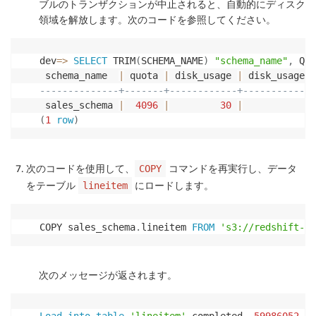
ブルのトランザクションが中止されると、自動的にディスク
領域を解放します。次のコードを参照してください。
dev
=
>
SELECT
 TRIM
(
SCHEMA_NAME
)
"schema_name"
,
 QUO
 schema_name  
|
 quota 
|
 disk_usage 
|
--------------+-------+------------+-------------
 sales_schema 
|
4096
|
30
|
0.
(
1
row
)
次のコードを使用して、
コマンドを再実行し、データ
COPY
をテーブル
にロードします。
lineitem
COPY sales_schema
.
lineitem 
FROM
's3://redshift-do
次のメッセージが返されます。