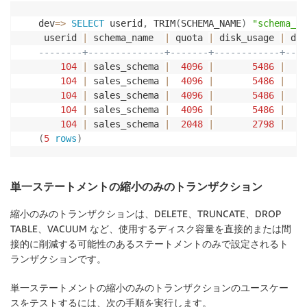
dev
=
>
SELECT
 userid
,
 TRIM
(
SCHEMA_NAME
)
"schema_na
 userid 
|
 schema_name  
|
 quota 
|
 disk_usage 
|
 dis
--------+--------------+-------+------------+---
104
|
 sales_schema 
|
4096
|
5486
|
104
|
 sales_schema 
|
4096
|
5486
|
104
|
 sales_schema 
|
4096
|
5486
|
104
|
 sales_schema 
|
4096
|
5486
|
104
|
 sales_schema 
|
2048
|
2798
|
(
5
rows
)
単一ステートメントの縮小のみのトランザクション
縮小のみのトランザクションは、DELETE、TRUNCATE、DROP
TABLE、VACUUM など、使用するディスク容量を直接的または間
接的に削減する可能性のあるステートメントのみで設定されるト
ランザクションです。
単一ステートメントの縮小のみのトランザクションのユースケー
スをテストするには、次の手順を実行します。