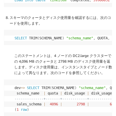
Load
into
table
'lineitem'
 completed
,
59986052
 re
スキーマのクォータとディスク使用量を確認するには、次のコ
ードを使用します。
SELECT
 TRIM
(
SCHEMA_NAME
)
"schema_name"
,
 QUOTA
,
 di
このステートメントは、4 ノードの DC2.large クラスターで
の 4,096 MB のクォータと 2798 MB のディスク使用量を返
します。ディスク使用量は、インスタンスタイプとノード数
によって異なります。次のコードを参照してください。
dev
=
>
SELECT
 TRIM
(
SCHEMA_NAME
)
"schema_name"
,
 QUO
 schema_name  
|
 quota 
|
 disk_usage 
|
--------------+-------+------------+-------------
 sales_schema 
|
4096
|
2798
|
68.
(
1
row
)