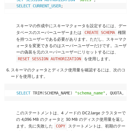
SELECT
CURRENT_USER
;
スキーマの作成中にスキーマクォータを設定するには、デー
タベースのスーパーユーザーまたは
権限
CREATE SCHEMA
を持つユーザーである必要があります。ただし、スキーマク
ォータを変更できるのはスーパーユーザーだけです。ユーザ
ーの偽装を元のスーパーユーザーにリセットするには、
を使用します。
RESET SESSION AUTHORIZATION
スキーマのクォータとディスク使用量を確認するには、次のコ
ードを使用します。
SELECT
 TRIM
(
SCHEMA_NAME
)
"schema_name"
,
 QUOTA
,
 di
このステートメントは、4 ノードの DC2.large クラスターで
の 4,096 MB のクォータと 30 MB のディスク使用量を返し
ます。先に失敗した
ステートメントは、初期のテー
COPY