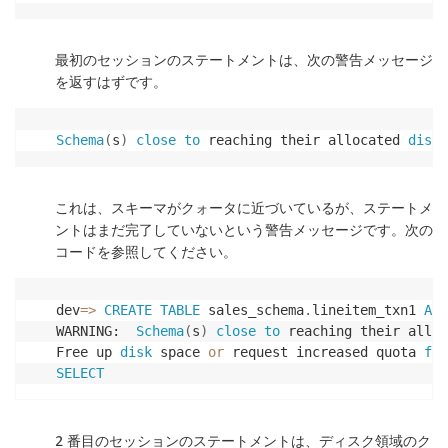
最初のセッションのステートメントは、次の警告メッセージ
を返すはずです。
Schema
(
s
)
close
to
 reaching their allocated 
disk
 
これは、スキーマがクォータに近づいているが、ステートメ
ントはまだ完了していないという警告メッセージです。次の
コードを参照してください。
dev
=
>
CREATE
TABLE
 sales_schema
.
lineitem_txn1 
AS
WARNING:  
Schema
(
s
)
close
to
 reaching their alloc
Free up 
disk
 space 
or
 request increased quota 
for
SELECT
2 番目のセッションのステートメントは、ディスク領域のク