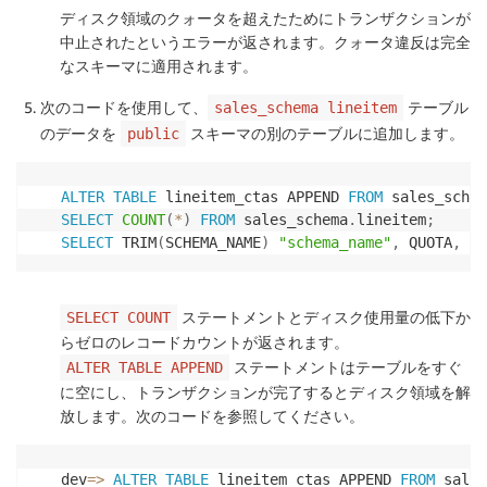
ディスク領域のクォータを超えたためにトランザクションが
中止されたというエラーが返されます。クォータ違反は完全
なスキーマに適用されます。
次のコードを使用して、
テーブル
sales_schema lineitem
のデータを
スキーマの別のテーブルに追加します。
public
ALTER
TABLE
 lineitem_ctas APPEND 
FROM
 sales_schem
SELECT
COUNT
(
*
)
FROM
 sales_schema
.
lineitem
;
SELECT
 TRIM
(
SCHEMA_NAME
)
"schema_name"
,
 QUOTA
,
 di
ステートメントとディスク使用量の低下か
SELECT COUNT
らゼロのレコードカウントが返されます。
ステートメントはテーブルをすぐ
ALTER TABLE APPEND
に空にし、トランザクションが完了するとディスク領域を解
放します。次のコードを参照してください。
dev
=
>
ALTER
TABLE
 lineitem_ctas APPEND 
FROM
 sales