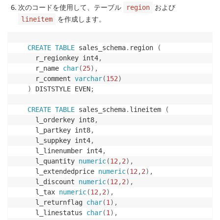
次のコードを使用して、テーブル
および
region
を作成します。
lineitem
CREATE
TABLE
 sales_schema
.
region 
(
  r_regionkey int4
,
  r_name 
char
(
25
)
,
  r_comment 
varchar
(
152
)
)
 DISTSTYLE EVEN
;
CREATE
TABLE
 sales_schema
.
lineitem 
(
  l_orderkey int8
,
  l_partkey int8
,
  l_suppkey int4
,
  l_linenumber int4
,
  l_quantity 
numeric
(
12
,
2
)
,
  l_extendedprice 
numeric
(
12
,
2
)
,
  l_discount 
numeric
(
12
,
2
)
,
  l_tax 
numeric
(
12
,
2
)
,
  l_returnflag 
char
(
1
)
,
  l_linestatus 
char
(
1
)
,