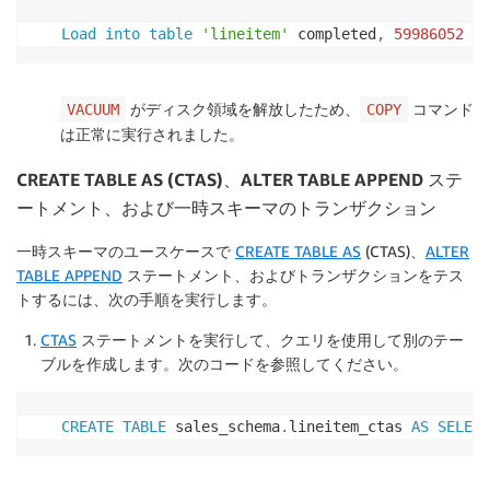
Load
into
table
'lineitem'
 completed
,
59986052
 re
がディスク領域を解放したため、
コマンド
VACUUM
COPY
は正常に実行されました。
CREATE TABLE AS (CTAS)、ALTER TABLE APPEND ステ
ートメント、および一時スキーマのトランザクション
一時スキーマのユースケースで
CREATE TABLE AS
(CTAS)、
ALTER
TABLE APPEND
ステートメント、およびトランザクションをテス
トするには、次の手順を実行します。
CTAS
ステートメントを実行して、クエリを使用して別のテー
ブルを作成します。次のコードを参照してください。
CREATE
TABLE
 sales_schema
.
lineitem_ctas 
AS
SELECT