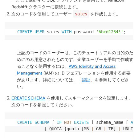
Redshift クラスターに接続します
。
次のコードを使用してユーザー
を作成します。
sales
CREATE
USER
 sales 
WITH
 password 
'Abcd1234!'
;
上記のコードのユーザーは、このチュートリアルの目的のた
めにのみ用意されたものです。企業ユーザーを手動で作成す
ることなく使用するには、
AWS Identity and Access
Management
(IAM) の ID フェデレーションを使用する必要
があります。詳細については、「
認証
」を参照してくださ
い。
CREATE SCHEMA
を使用してスキーマクォータを設定します。
次のコードを参照してください。
CREATE
SCHEMA
[
IF
NOT
EXISTS
]
 schema_name 
[
AUT
[
 QUOTA {quota 
[
MB 
|
 GB 
|
 TB
]
|
 UNLIMI