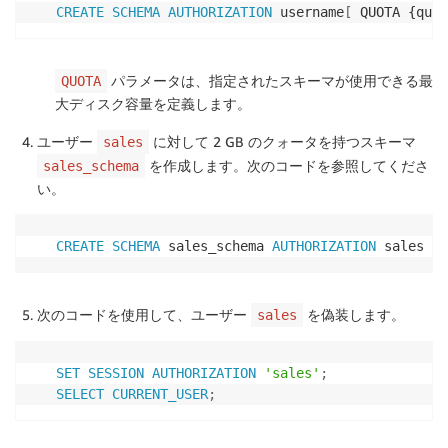
CREATE
SCHEMA
AUTHORIZATION
 username
[
 QUOTA {quot
パラメータは、指定されたスキーマが使用できる最
QUOTA
大ディスク容量を定義します。
ユーザー
に対して 2 GB のクォータを持つスキーマ
sales
を作成します。次のコードを参照してくださ
sales_schema
い。
CREATE
SCHEMA
 sales_schema 
AUTHORIZATION
 sales QU
次のコードを使用して、ユーザー
を偽装します。
sales
SET
SESSION
AUTHORIZATION
'sales'
;
SELECT
CURRENT_USER
;