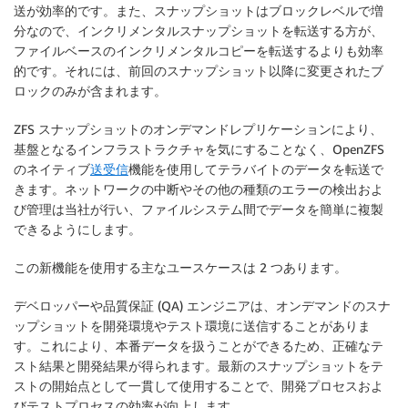
送が効率的です。また、スナップショットはブロックレベルで増
分なので、インクリメンタルスナップショットを転送する方が、
ファイルベースのインクリメンタルコピーを転送するよりも効率
的です。それには、前回のスナップショット以降に変更されたブ
ロックのみが含まれます。
ZFS スナップショットのオンデマンドレプリケーションにより、
基盤となるインフラストラクチャを気にすることなく、OpenZFS
のネイティブ
送受信
機能を使用してテラバイトのデータを転送で
きます。ネットワークの中断やその他の種類のエラーの検出およ
び管理は当社が行い、ファイルシステム間でデータを簡単に複製
できるようにします。
この新機能を使用する主なユースケースは 2 つあります。
デベロッパーや品質保証 (QA) エンジニアは、オンデマンドのスナ
ップショットを開発環境やテスト環境に送信することがありま
す。これにより、本番データを扱うことができるため、正確なテ
スト結果と開発結果が得られます。最新のスナップショットをテ
ストの開始点として一貫して使用することで、開発プロセスおよ
びテストプロセスの効率が向上します。