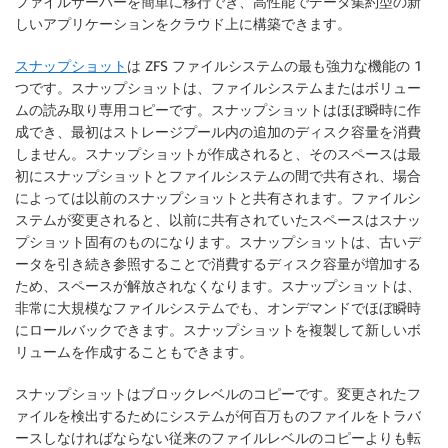
ファイルサーバーを簡単に移行でき、高性能でデータ集約型の新
しいアプリケーションをクラウド上に構築できます。
スナップショット
は ZFS ファイルシステムの最も強力な機能の 1
つです。スナップショットは、ファイルシステムまたはボリュー
ムの読み取り専用コピーです。スナップショットはほぼ瞬時に作
成でき、最初はストレージプール内の追加のディスク容量を消費
しません。スナップショットが作成されると、そのスペースは最
初にスナップショットとファイルシステムの間で共有され、場合
によっては以前のスナップショットと共有されます。ファイルシ
ステムが変更されると、以前に共有されていたスペースはスナッ
プショット固有のものになります。スナップショットは、古いデ
ータを引き続き参照することで消費するディスク容量が増加する
ため、スペースが解放されなくなります。スナップショットは、
非常に大規模なファイルシステムでも、オンデマンドでほぼ瞬時
にロールバックできます。スナップショットを複製して新しいボ
リュームを作成することもできます。
スナップショットはブロックレベルのコピーです。変更されたフ
ァイルを検出するためにシステムが何百万ものファイルをトラバ
ースしなければならない従来のファイルレベルのコピーよりも転