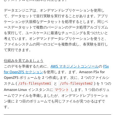
データエンジニアは、オンデマンドレプリケーションを使用し
て、データセットで並行実験を実行することがあります。アプリ
ケーションが大規模なデータセットを処理するとします。同じベ
ースデータセットで複数のバージョンのデータ処理アルゴリズム
を実行して、ユースケースに最適なチューニングを見つけたいと
考えています。オンデマンドデータレプリケーションを使うと、
ファイルシステムの同一のコピーを複数作成し、各実験を並行し
て実行できます。
仕組みを見てみましょう
このデモを準備するために、
AWS マネジメントコンソール
の
FSx
for OpenZFS セクション
を使用します。まず、Amazon FSx for
OpenZFS ボリュームを 2 つ作成します。次に、2 つのファイルシ
ステム (
と
) を 1 つの
/zfs-filesystem1
/zfs-filesystem2
Amazon Linux インスタンスに
します。1 つ目のボリュ
マウント
ームでファイルを準備しましたが、オンデマンドレプリケーショ
ン後に 2 つ目のボリュームでも同じファイルが見つかるはずで
す。