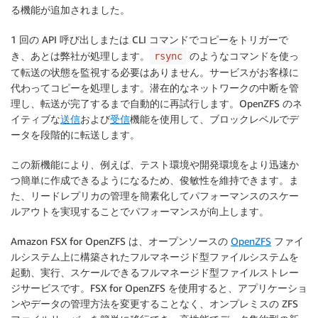
る機能が追加されました。
1 回の API 呼び出しまたは CLI コマンドでコピーをトリガーで
き、あとは弊社が処理します。
のようなコマンドを使っ
rsync
て転送の状態を監視する必要はありません。サービスがお客様に
代わってコピーを処理します。潜在的なネットワークの中断を管
理し、転送が完了するまで自動的に再試行します。OpenZFS のネ
イティブな
送信
および
受信
機能を使用して、ブロックレベルでデ
ータを段階的に転送します。
この新機能により、例えば、テスト環境や開発環境をより迅速か
つ簡単に作成できるようになるため、
俊敏性
を維持できます。ま
た、リードレプリカの管理を簡素化して
パフォーマンス
のスケー
ルアウトを実現することでパフォーマンスが向上します。
Amazon FSX for OpenZFS は、オープンソースの
OpenZFS
ファイ
ルシステム上に構築されたフルマネージド型ファイルシステムを
起動、実行、スケールできるフルマネージド型ファイルストレー
ジサービスです。FSX for OpenZFS を使用すると、アプリケーショ
ンやデータの管理方法を変更することなく、オンプレミスの ZFS