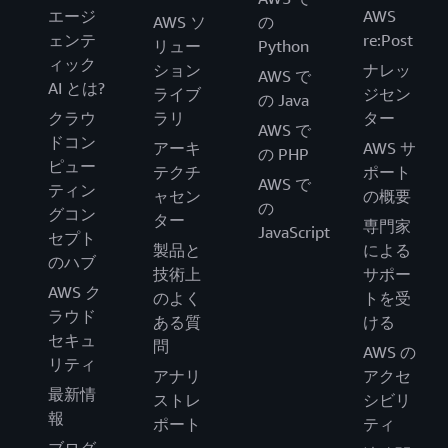
エージ
AWS
AWS ソ
の
ェンテ
re:Post
リュー
Python
ィック
ション
ナレッ
AWS で
AI とは?
ライブ
ジセン
の Java
クラウ
ラリ
ター
AWS で
ドコン
アーキ
AWS サ
の PHP
ピュー
テクチ
ポート
AWS で
ティン
ャセン
の概要
の
グコン
ター
専門家
JavaScript
セプト
製品と
による
のハブ
技術上
サポー
AWS ク
のよく
トを受
ラウド
ある質
ける
セキュ
問
AWS の
リティ
アナリ
アクセ
最新情
ストレ
シビリ
報
ポート
ティ
ブログ