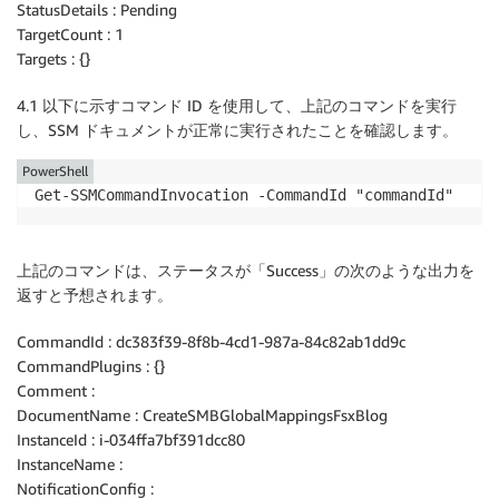
StatusDetails : Pending
TargetCount : 1
Targets : {}
4.1 以下に示すコマンド ID を使用して、上記のコマンドを実行
し、SSM ドキュメントが正常に実行されたことを確認します。
PowerShell
Get-SSMCommandInvocation -CommandId "commandId"
上記のコマンドは、ステータスが「Success」の次のような出力を
返すと予想されます。
CommandId : dc383f39-8f8b-4cd1-987a-84c82ab1dd9c
CommandPlugins : {}
Comment :
DocumentName : CreateSMBGlobalMappingsFsxBlog
InstanceId : i-034ffa7bf391dcc80
InstanceName :
NotificationConfig :