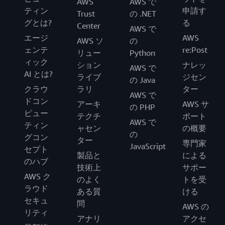
AWS
AWS で
ティン
申請す
Trust
の .NET
グとは?
る
Center
AWS で
エージ
AWS
AWS ソ
の
ェンテ
re:Post
リュー
Python
ィック
ション
ナレッ
AWS で
AI とは?
ライブ
ジセン
の Java
クラウ
ラリ
ター
AWS で
ドコン
アーキ
AWS サ
の PHP
ピュー
テクチ
ポート
AWS で
ティン
ャセン
の概要
の
グコン
ター
専門家
JavaScript
セプト
製品と
による
のハブ
技術上
サポー
AWS ク
のよく
トを受
ラウド
ある質
ける
セキュ
問
AWS の
リティ
アナリ
アクセ