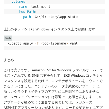
volumes
:
-
name
:
 test
-
mount

hostPath
:
path
:
 G
:
\Directory\app
-
state

type
:
 Directory

nodeSelector
:
上記のポッドを EKS Windows インスタンス上で起動します
beta.kubernetes.io/os
:
 windows

beta.kubernetes.io/arch
:
 amd64
Bash
kubectl apply 
-f
<
pod-filename
>
.yaml
まとめ
これで完了です。 Amazon FSx for Windows ファイルサーバーで
ホストされている SMB 共有を介して、EKS Windows コンテナイ
ンスタンスを設定するだけで、コンテナボリュームをマウントで
きるようにました。コンテナへのデータ永続化のアプローチは、
新しいクラウドネイティブのアプリには理想的ではありません
が、レガシアプリケーションには最適で、必須と言えます。この
アプローチが極めてよく適合する例としては、レガシーの
ASP.NET アプリケーションがあります。コードを変更せずにアプ