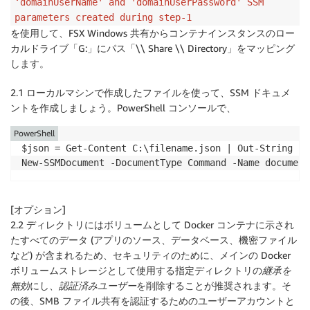
‘domainUserName' and 'domainUserPassword' SSM
}
parameters created during step-1
を使用して、FSX Windows 共有からコンテナインスタンスのロー
カルドライブ「G:」にパス「\\ Share \\ Directory」をマッピング
します。
2.1 ローカルマシンで作成したファイルを使って、SSM ドキュメ
ントを作成しましょう。PowerShell コンソールで、
PowerShell
$json = Get-Content C:\filename.json | Out-String

New-SSMDocument -DocumentType Command -Name document
[オプション]
2.2 ディレクトリにはボリュームとして Docker コンテナに示され
たすべてのデータ (アプリのソース、データベース、機密ファイル
など) が含まれるため、セキュリティのために、メインの Docker
ボリュームストレージとして使用する指定ディレクトリの
継承を
無効
にし、
認証済みユーザー
を削除することが推奨されます。そ
の後、SMB ファイル共有を認証するためのユーザーアカウントと