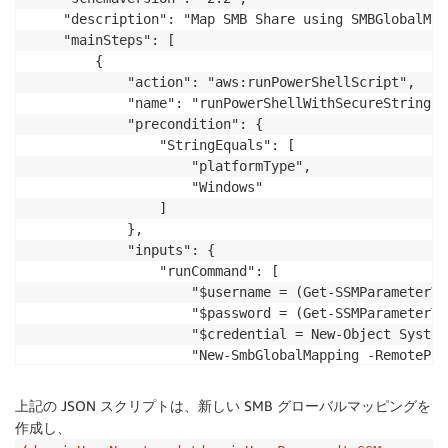
    "description": "Map SMB Share using SMBGlobalMap
    "mainSteps": [

        {

            "action": "aws:runPowerShellScript",

            "name": "runPowerShellWithSecureString",

            "precondition": {

                "StringEquals": [

                    "platformType",

                    "Windows"

                ]

            },

            "inputs": {

                "runCommand": [

                    "$username = (Get-SSMParameterVa
                    "$password = (Get-SSMParameterVa
                    "$credential = New-Object System
                    "New-SmbGlobalMapping -RemotePat
                ]

            }

上記の JSON スクリプトは、新しい SMB グローバルマッピングを
        }

作成し、
    ]
