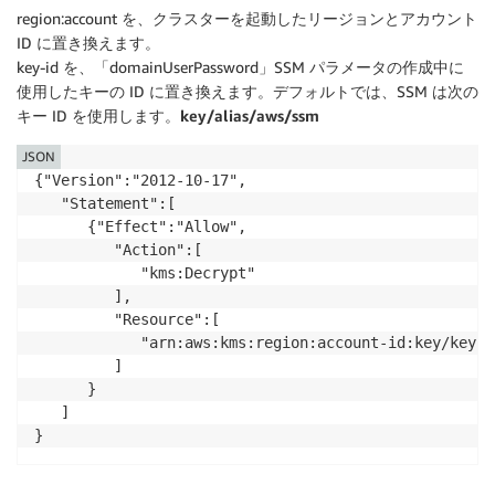
region:account を、クラスターを起動したリージョンとアカウント
ID に置き換えます。
key-id を、「domainUserPassword」SSM パラメータの作成中に
使用したキーの ID に置き換えます。デフォルトでは、SSM は次の
キー ID を使用します。
key/alias/aws/ssm
JSON
{"Version":"2012-10-17",

   "Statement":[

      {"Effect":"Allow",

         "Action":[

            "kms:Decrypt"

         ],

         "Resource":[

            "arn:aws:kms:region:account-id:key/key-id
         ]

      }

   ]

}