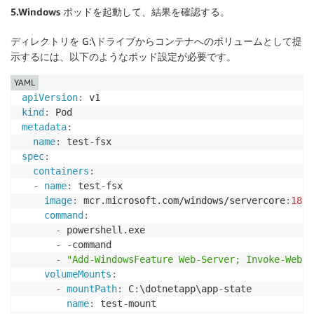
5.Windows ポッドを起動して、結果を確認する。
ディレクトリを G:\ドライブからコンテナへのボリュームとして提
示するには、以下のようなポッド設定が必要です。
YAML
apiVersion
:
kind
:
metadata
:
name
:
 test
-
spec
:
containers
:
-
name
:
 test
-
fsx

image
:
 mcr.microsoft.com/windows/servercore
:
1809
command
:
-
 powershell.exe

-
-
command

-
"Add-WindowsFeature Web-Server; Invoke-WebRe
volumeMounts
:
-
mountPath
:
 C
:
\dotnetapp\app
-
state

name
:
 test
-
mount
