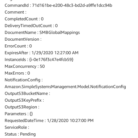
CommandId : 71d161be-e200-48c3-bd2d-a9ffe1dcc94b
Comment :
CompletedCount : 0
DeliveryTimedOutCount : 0
DocumentName : SMBGlobalMappings
DocumentVersion :
ErrorCount : 0
ExpiresAfter : 1/29/2020 12:27:00 AM
InstanceIds : {i-0e176f3c47e4fcb59}
MaxConcurrency : 50
MaxErrors : 0
NotificationConfig :
Amazon.SimpleSystemsManagement.Model.NotificationConfig
OutputS3BucketName :
OutputS3KeyPrefix :
OutputS3Region :
Parameters : {}
RequestedDateTime : 1/28/2020 10:27:00 PM
ServiceRole :
Status : Pending