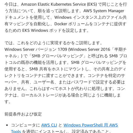
今日は、Amazon Elastic Kubernetes Service (EKS) で同じことを行
う方法について、順を追って説明します。AWS System Manager
ドキュメントを使用して、Windows インスタンス上のファイル共
有マッピングを自動化し、Docker ボリュームをコンテナに提供す
るための EKS Windows ポッドを設定します。
では、これをどのように実現するかをご説明します。
Windows Server バージョン 1709 (Windows Server 2016「半期チ
ャネル」) で「SMB グローバルマッピング」と呼ばれる SMB プロ
トコルの既存の機能を活用します。SMB グローバルマッピングを
使用すると、SMB 共有をホストにマウントし、その共有上のディ
レクトリをコンテナに渡すことができます。コンテナを特定のサ
ーバー、共有、ユーザー名、またはパスワードで設定する必要は
ありません。これらはすべてホストが代わりに処理します。コン
テナは、ローカルストレージがある場合と同じように機能しま
す。
前提条件および仮定
コンピュータに
AWS CLI
と
Windows PowerShell 用 AWS
Tools
を適切にインストールし、設定済みであること。