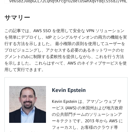
ve6SbzJ08pGCL72CQnqtKrcgfU28elUSwhXqvfdqlS5sdJ/PHLTy
qwubdQxtRbeOlKyWN7Wg0I8VRw7j6IPdj/3vQQF3zCepYoUz8jcI
iEDPfUYd/x7H4c7/I9vG+o1VTqkC50cRRj70/b17KSa7qWFiNyi2
サマリー
0q23KXB56jzaYyWf/Wi3MOxw+3WKt21gZ7IeyLnp2KhvAotnDU0m
sSi6

この記事では、AWS SSO を使用して安全な VPN ソリューション
-----END CERTIFICATE-----
を簡単にデプロイし、IdP とシングルサインオンの両方の機能を実
行する方法を示しました。 最小権限の原則を使用してユーザーを
プロビジョニングし、アクセスする必要のあるネットワークのセ
グメントのみに制限する柔軟性を提供しながら、これを行う方法
を示しました。 これらはすべて、AWS のネイティブサービスを使
用して実行できます。
Kevin Epstein
Kevin Epstein は、アマゾン ウェブ サ
ービス (AWS) の米国州および地方政府
の公共部門チームのソリューションア
ーキテクトです。2013 年から AWS に
フォーカスし、お客様のクラウド導