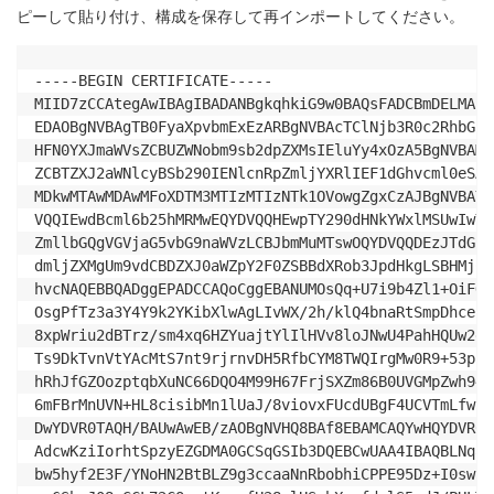
ピーして貼り付け、構成を保存して再インポートしてください。
-----BEGIN CERTIFICATE-----

MIID7zCCAtegAwIBAgIBADANBgkqhkiG9w0BAQsFADCBmDELMAkG
EDAOBgNVBAgTB0FyaXpvbmExEzARBgNVBAcTClNjb3R0c2RhbGUx
HFN0YXJmaWVsZCBUZWNobm9sb2dpZXMsIEluYy4xOzA5BgNVBAMT
ZCBTZXJ2aWNlcyBSb290IENlcnRpZmljYXRlIEF1dGhvcml0eSAt
MDkwMTAwMDAwMFoXDTM3MTIzMTIzNTk1OVowgZgxCzAJBgNVBAYT
VQQIEwdBcml6b25hMRMwEQYDVQQHEwpTY290dHNkYWxlMSUwIwYD
ZmllbGQgVGVjaG5vbG9naWVzLCBJbmMuMTswOQYDVQQDEzJTdGFy
dmljZXMgUm9vdCBDZXJ0aWZpY2F0ZSBBdXRob3JpdHkgLSBHMjCC
hvcNAQEBBQADggEPADCCAQoCggEBANUMOsQq+U7i9b4Zl1+OiFOx
OsgPfTz3a3Y4Y9k2YKibXlwAgLIvWX/2h/klQ4bnaRtSmpDhcePY
8xpWriu2dBTrz/sm4xq6HZYuajtYlIlHVv8loJNwU4PahHQUw2ee
Ts9DkTvnVtYAcMtS7nt9rjrnvDH5RfbCYM8TWQIrgMw0R9+53pBl
hRhJfGZOozptqbXuNC66DQO4M99H67FrjSXZm86B0UVGMpZwh94C
6mFBrMnUVN+HL8cisibMn1lUaJ/8viovxFUcdUBgF4UCVTmLfwUC
DwYDVR0TAQH/BAUwAwEB/zAOBgNVHQ8BAf8EBAMCAQYwHQYDVR0O
AdcwKziIorhtSpzyEZGDMA0GCSqGSIb3DQEBCwUAA4IBAQBLNqaE
bw5hyf2E3F/YNoHN2BtBLZ9g3ccaaNnRbobhiCPPE95Dz+I0swSd