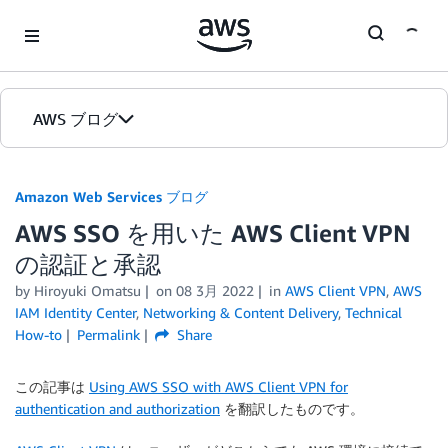
Skip to Main Content
AWS ブログ
ホーム
Amazon Web Services ブログ
AWS SSO を用いた AWS Client VPN
カテゴリ
の認証と承認
エディション
by
Hiroyuki Omatsu
on
08 3月 2022
in
AWS Client VPN
,
AWS
IAM Identity Center
,
Networking & Content Delivery
,
Technical
How-to
Permalink
Share
この記事は
Using AWS SSO with AWS Client VPN for
authentication and authorization
を翻訳したものです。