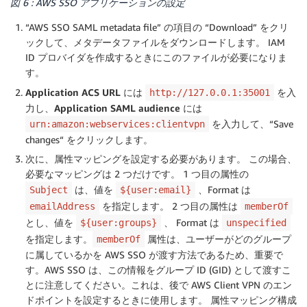
図 6 : AWS SSO アプリケーションの設定
“AWS SSO SAML metadata file” の項目の “Download” をクリ
ックして、メタデータファイルをダウンロードします。 IAM
ID プロバイダを作成するときにこのファイルが必要になりま
す。
Application ACS URL
には
を入
http://127.0.0.1:35001
力し、
Application SAML audience
には
を入力して、“Save
urn:amazon:webservices:clientvpn
changes“ をクリックします。
次に、属性マッピングを設定する必要があります。 この場合、
必要なマッピングは 2 つだけです。 1 つ目の属性の
は、値を
、Format は
Subject
${user:email}
を指定します。 2 つ目の属性は
emailAddress
memberOf
とし、値を
、 Format は
${user:groups}
unspecified
を指定します。
属性は、ユーザーがどのグループ
memberOf
に属しているかを AWS SSO が渡す方法であるため、重要で
す。AWS SSO は、この情報をグループ ID (GID) として渡すこ
とに注意してください。これは、後で AWS Client VPN のエン
ドポイントを設定するときに使用します。 属性マッピング構成