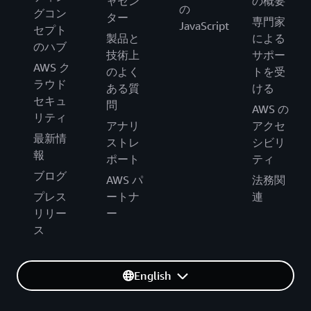
ャセン
の概要
の
グコン
ター
専門家
JavaScript
セプト
製品と
による
のハブ
技術上
サポー
AWS ク
のよく
トを受
ラウド
ある質
ける
セキュ
問
AWS の
リティ
アナリ
アクセ
最新情
ストレ
シビリ
報
ポート
ティ
ブログ
AWS パ
法務関
プレス
ートナ
連
リリー
ー
ス
English