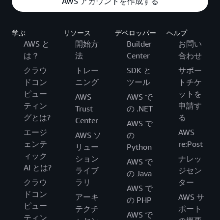
AWS アカウントを作成する
学ぶ
リソース
デベロッパー
ヘルプ
AWS と
開始方
Builder
お問い
は？
法
Center
合わせ
クラウ
トレー
SDK と
サポー
ドコン
ニング
ツール
トチケ
ピュー
ットを
AWS
AWS で
ティン
申請す
Trust
の .NET
グとは?
る
Center
AWS で
エージ
AWS
AWS ソ
の
ェンテ
re:Post
リュー
Python
ィック
ション
ナレッ
AWS で
AI とは?
ライブ
ジセン
の Java
クラウ
ラリ
ター
AWS で
ドコン
アーキ
AWS サ
の PHP
ピュー
テクチ
ポート
AWS で
ティン