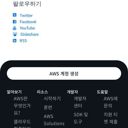
팔로우하기
Twitter
Facebook
YouTube
Slideshare
RSS
AWS 계정 생성
알아보기
리소스
개발자
도움말
AWS란
시작하기
개발자
AWS에
무엇인가
센터
문의
훈련
요?
SDK 및
지원 티
AWS
클라우드
도구
켓 제출
Solutions