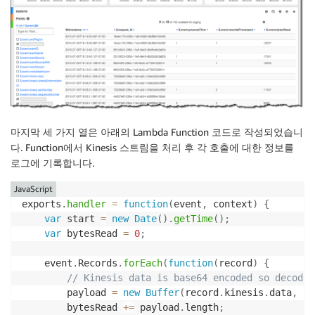
마지막 세 가지 열은 아래의 Lambda Function 코드로 작성되었습니
다. Function에서 Kinesis 스트림을 처리 후 각 호출에 대한 정보를
로그에 기록합니다.
JavaScript
exports
.
handler
=
function
(
event
,
 context
)
{
var
 start 
=
new
Date
(
)
.
getTime
(
)
;
var
 bytesRead 
=
0
;
    event
.
Records
.
forEach
(
function
(
record
)
{
// Kinesis data is base64 encoded so decode 
        payload 
=
new
Buffer
(
record
.
kinesis
.
data
,
'b
        bytesRead 
+=
 payload
.
length
;