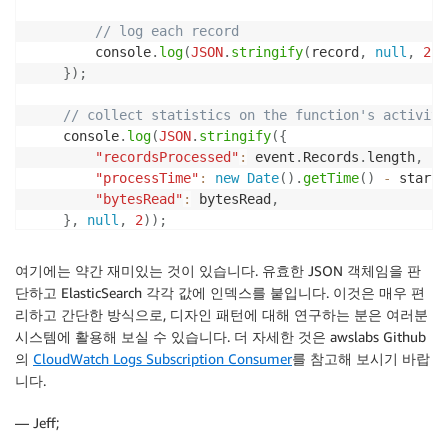
// log each record
        console
.
log
(
JSON
.
stringify
(
record
,
null
,
2
)
)
}
)
;
// collect statistics on the function's activity
    console
.
log
(
JSON
.
stringify
(
{
"recordsProcessed"
:
 event
.
Records
.
length
,
"processTime"
:
new
Date
(
)
.
getTime
(
)
-
 start
,
"bytesRead"
:
 bytesRead
,
}
,
null
,
2
)
)
;
    context
.
succeed
(
"Successfully processed "
+
 even
여기에는 약간 재미있는 것이 있습니다. 유효한 JSON 객체임을 판
}
;
단하고 ElasticSearch 각각 값에 인덱스를 붙입니다. 이것은 매우 편
리하고 간단한 방식으로, 디자인 패턴에 대해 연구하는 분은 여러분
시스템에 활용해 보실 수 있습니다. 더 자세한 것은 awslabs Github
의
CloudWatch Logs Subscription Consumer
를 참고해 보시기 바랍
니다.
— Jeff;