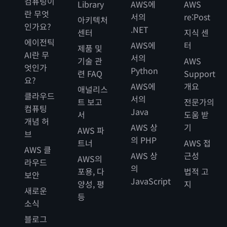
컴퓨팅이
Library
AWS에
AWS
란 무엇
서의
re:Post
아키텍처
인가요?
.NET
센터
지식 센
에이전틱
AWS에
터
제품 및
AI란 무
서의
기술 관
AWS
엇인가
Python
련 FAQ
Support
요?
AWS에
개요
애널리스
클라우드
서의
트 보고
전문가의
컴퓨팅
Java
서
도움 받
개념 허
AWS 상
기
AWS 파
브
의 PHP
트너
AWS 접
AWS 클
AWS 상
근성
AWS의
라우드
의
포용, 다
법적 고
보안
JavaScript
양성, 평
지
새로운
등
소식
블로그