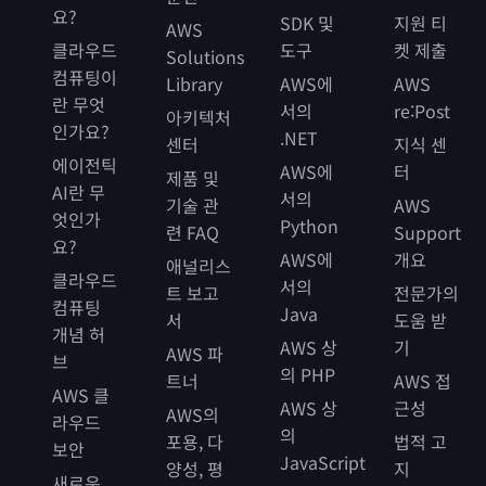
요?
SDK 및
지원 티
AWS
클라우드
도구
켓 제출
Solutions
컴퓨팅이
Library
AWS에
AWS
란 무엇
서의
re:Post
아키텍처
인가요?
.NET
센터
지식 센
에이전틱
AWS에
터
제품 및
AI란 무
서의
기술 관
AWS
엇인가
Python
련 FAQ
Support
요?
AWS에
개요
애널리스
클라우드
서의
트 보고
전문가의
컴퓨팅
Java
서
도움 받
개념 허
AWS 상
기
AWS 파
브
의 PHP
트너
AWS 접
AWS 클
AWS 상
근성
AWS의
라우드
의
포용, 다
법적 고
보안
JavaScript
양성, 평
지
새로운