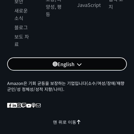
보안
JavaScript
양성, 평
지
새로운
등
소식
블로그
보도 자
료
English
Amazon은 기회 균등을 보장하는 기업입니다(소수/여성/장애/재향
군인/성 정체성/성적 지향/나이).
맨 위로 이동