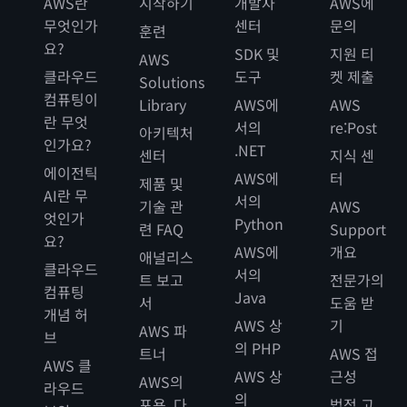
AWS란
시작하기
개발자
AWS에
무엇인가
센터
문의
훈련
요?
SDK 및
지원 티
AWS
클라우드
도구
켓 제출
Solutions
컴퓨팅이
Library
AWS에
AWS
란 무엇
서의
re:Post
아키텍처
인가요?
.NET
센터
지식 센
에이전틱
AWS에
터
제품 및
AI란 무
서의
기술 관
AWS
엇인가
Python
련 FAQ
Support
요?
AWS에
개요
애널리스
클라우드
서의
트 보고
전문가의
컴퓨팅
Java
서
도움 받
개념 허
AWS 상
기
AWS 파
브
의 PHP
트너
AWS 접
AWS 클
AWS 상
근성
AWS의
라우드
의
포용, 다
법적 고