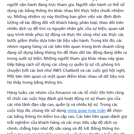
người vận hành đang trực tham gia. Người vận hành có thể sử
dụng các bảng thông tin khác nhau khi thực hiện chuỗi nhiệm
vụ. Những nhiệm vụ này thường bao gồm việc xác định định
lượng về tác động đối với khách hàng, phân loại, theo dõi trên
nhiều dịch vụ để tìm ra nguyên nhân gốc của sự kiện, quan sát
quy trình khắc phục tự động và thực thi cũng như xác thực các
bước giảm thiểu dựa trên tài liệu vận hành. Trong khi đó, các
nhóm ngang hàng và các bên liên quan trong kinh doanh cũng
đang sử dụng bảng thông tin để theo dõi tác động đang diễn ra
trong suốt sự kiện. Những người tham gia khác nhau này giao
tiếp bằng cách sử dụng các công cụ quản lý sự cố, phòng trò
chuyện (với các bot như AWS Chatbot) và các cuộc gọi hội nghị.
Mỗi bên liên quan có một quan điểm khác nhau về dữ liệu mà
họ thấy trong bảng thông tin.
Hàng tuần, các nhóm của Amazon và các tổ chức lớn hơn cũng
tổ chức các cuộc họp đánh giá hoạt động có sự tham gia của
các nhà lãnh đạo cấp cao, quản lý và nhiều kỹ sư. Trong các
cuộc họp đó, chúng tôi sử dụng
vòng quay may mắn
để chọn
các bảng thông tin kiểm tra cấp cao. Các bên liên quan đánh giá
trải nghiệm của khách hàng và các mục tiêu cấp độ dịch vụ
chính, chẳng hạn như độ sẵn sàng và độ trễ. Bảng thông tin