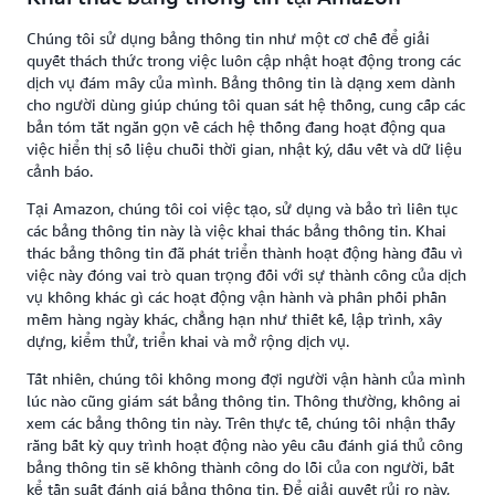
Chúng tôi sử dụng bảng thông tin như một cơ chế để giải
quyết thách thức trong việc luôn cập nhật hoạt động trong các
dịch vụ đám mây của mình. Bảng thông tin là dạng xem dành
cho người dùng giúp chúng tôi quan sát hệ thống, cung cấp các
bản tóm tắt ngắn gọn về cách hệ thống đang hoạt động qua
việc hiển thị số liệu chuỗi thời gian, nhật ký, dấu vết và dữ liệu
cảnh báo.
Tại Amazon, chúng tôi coi việc tạo, sử dụng và bảo trì liên tục
các bảng thông tin này là việc khai thác bảng thông tin. Khai
thác bảng thông tin đã phát triển thành hoạt động hàng đầu vì
việc này đóng vai trò quan trọng đối với sự thành công của dịch
vụ không khác gì các hoạt động vận hành và phân phối phần
mềm hàng ngày khác, chẳng hạn như thiết kế, lập trình, xây
dựng, kiểm thử, triển khai và mở rộng dịch vụ.
Tất nhiên, chúng tôi không mong đợi người vận hành của mình
lúc nào cũng giám sát bảng thông tin. Thông thường, không ai
xem các bảng thông tin này. Trên thực tế, chúng tôi nhận thấy
rằng bất kỳ quy trình hoạt động nào yêu cầu đánh giá thủ công
bảng thông tin sẽ không thành công do lỗi của con người, bất
kể tần suất đánh giá bảng thông tin. Để giải quyết rủi ro này,