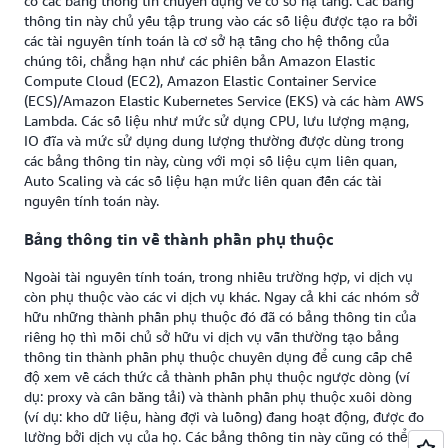
có các bảng thông tin chuyên dụng về cơ sở hạ tầng. Các bảng
thông tin này chủ yếu tập trung vào các số liệu được tạo ra bởi
các tài nguyên tính toán là cơ sở hạ tầng cho hệ thống của
chúng tôi, chẳng hạn như các phiên bản Amazon Elastic
Compute Cloud (EC2), Amazon Elastic Container Service
(ECS)/Amazon Elastic Kubernetes Service (EKS) và các hàm AWS
Lambda. Các số liệu như mức sử dụng CPU, lưu lượng mạng,
IO đĩa và mức sử dụng dung lượng thường được dùng trong
các bảng thông tin này, cùng với mọi số liệu cụm liên quan,
Auto Scaling và các số liệu hạn mức liên quan đến các tài
nguyên tính toán này.
Bảng thông tin về thành phần phụ thuộc
Ngoài tài nguyên tính toán, trong nhiều trường hợp, vi dịch vụ
còn phụ thuộc vào các vi dịch vụ khác. Ngay cả khi các nhóm sở
hữu những thành phần phụ thuộc đó đã có bảng thông tin của
riêng họ thì mỗi chủ sở hữu vi dịch vụ vẫn thường tạo bảng
thông tin thành phần phụ thuộc chuyên dụng để cung cấp chế
độ xem về cách thức cả thành phần phụ thuộc ngược dòng (ví
dụ: proxy và cân bằng tải) và thành phần phụ thuộc xuôi dòng
(ví dụ: kho dữ liệu, hàng đợi và luồng) đang hoạt động, được đo
lường bởi dịch vụ của họ. Các bảng thông tin này cũng có thể