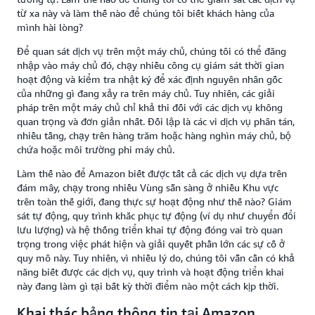
từ xa này và làm thế nào để chúng tôi biết khách hàng của
mình hài lòng?
Để quan sát dịch vụ trên một máy chủ, chúng tôi có thể đăng
nhập vào máy chủ đó, chạy nhiều công cụ giám sát thời gian
hoạt động và kiểm tra nhật ký để xác định nguyên nhân gốc
của những gì đang xảy ra trên máy chủ. Tuy nhiên, các giải
pháp trên một máy chủ chỉ khả thi đối với các dịch vụ không
quan trọng và đơn giản nhất. Đối lập là các vi dịch vụ phân tán,
nhiều tầng, chạy trên hàng trăm hoặc hàng nghìn máy chủ, bộ
chứa hoặc môi trường phi máy chủ.
Làm thế nào để Amazon biết được tất cả các dịch vụ dựa trên
đám mây, chạy trong nhiều Vùng sẵn sàng ở nhiều Khu vực
trên toàn thế giới, đang thực sự hoạt động như thế nào? Giám
sát tự động, quy trình khắc phục tự động (ví dụ như chuyển đổi
lưu lượng) và hệ thống triển khai tự động đóng vai trò quan
trọng trong việc phát hiện và giải quyết phần lớn các sự cố ở
quy mô này. Tuy nhiên, vì nhiều lý do, chúng tôi vẫn cần có khả
năng biết được các dịch vụ, quy trình và hoạt động triển khai
này đang làm gì tại bất kỳ thời điểm nào một cách kịp thời.
Khai thác bảng thông tin tại Amazon