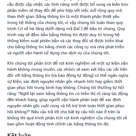
cầu được cập nhật, các tính năng mới được bổ sung và kiến trúc
phần mềm sẽ thay đổi để phù hợp với việc mở rộng quy mô
theo thời gian. Bảng thông tin là một thành phần thiết yếu
trong hệ thống của chúng tôi, vì vậy chúng tôi tuân theo quy
trình Cơ sở hạ tầng dưới dạng mã (IaC) để bảo trì chúng. Quy
trình này sẽ đảm bảo bảng thông tin được duy trì trong hệ
thống kiểm soát phiên bản và các thay đổi sẽ được triển khai
cho bảng thông tin bằng chính các công cụ mà nhà phát triển
và người vận hành sử dụng cho dịch vụ của chúng tôi.
Khi chúng tôi phân tích để rút kinh nghiệm về một sự kiện vận
hành không mong muốn, các nhóm sẽ xem xét liệu các cải tiến
đối với bảng thông tin (và báo động tự động) có thể ngăn ngừa
sự kiện, xác định nguyên nhân gốc nhanh hơn hay giảm thời
gian phục hồi trung bình hay không. Chúng tôi thường tự hỏi
rằng: “Nghĩ lại xem bảng thông tin có hiển thị rõ ràng tác động
đến khách hàng, giúp người vận hành phân loại để xác định
nguyên nhân gốc cuối cùng và hỗ trợ tính toán thời gian phục
hồi không?” Nếu câu trả lời cho bất kỳ câu hỏi nào ở trên là
không thì quá trình phân tích rút kinh nghiệm của chúng tôi sẽ
bao gồm hoạt động tinh chỉnh các bảng thông tin đó.
Kết luận