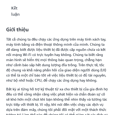
Kết
luận
Giới thiệu
Tất cả chúng ta đều chạy các ứng dụng trên máy tính xách tay,
máy tính bảng và điện thoại thông minh của mình. Chúng ta
dễ dàng biết được liệu thiết bị đã được cấp nguồn chưa và kết
nối mạng Wi-Fi có trực tuyến hay không. Chúng ta biết rằng
màn hình sẽ hiển thị mọi thông báo quan trọng, chẳng hạn
như cảnh báo sắp hết dung lượng đĩa trống. Trên thực tế, tốc
độ chung và khả năng phản hồi của giao diện người dùng (UI)
có thể là một chỉ báo tốt về việc liệu thiết bị có đủ tài nguyên,
như bộ nhớ hoặc CPU, để chạy các ứng dụng hay không.
Bất kỳ ai từng hỗ trợ kỹ thuật từ xa cho thiết bị của gia đình họ
đều có thể công nhận rằng việc phát hiện và chẩn đoán sự cố
sẽ khó hơn một chút khi bạn không thể nhìn thấy và tương tác
trực tiếp với thiết bị. Vì vậy, khi nói đến việc chạy các dịch vụ
dựa trên đám mây, chúng tôi phải đối mặt với một thách thức
tương tự: Làm thế nào để chúng tôi có thể giám sát các dịch vụ