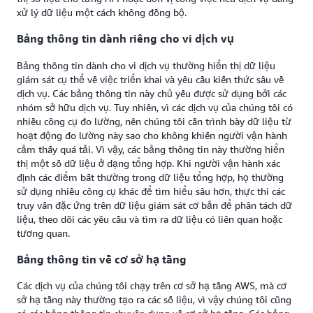
xử lý dữ liệu một cách không đồng bộ.
Bảng thông tin dành riêng cho vi dịch vụ
Bảng thông tin dành cho vi dịch vụ thường hiển thị dữ liệu
giám sát cụ thể về việc triển khai và yêu cầu kiến thức sâu về
dịch vụ. Các bảng thông tin này chủ yếu được sử dụng bởi các
nhóm sở hữu dịch vụ. Tuy nhiên, vì các dịch vụ của chúng tôi có
nhiều công cụ đo lường, nên chúng tôi cần trình bày dữ liệu từ
hoạt động đo lường này sao cho không khiến người vận hành
cảm thấy quá tải. Vì vậy, các bảng thông tin này thường hiển
thị một số dữ liệu ở dạng tổng hợp. Khi người vận hành xác
định các điểm bất thường trong dữ liệu tổng hợp, họ thường
sử dụng nhiều công cụ khác để tìm hiểu sâu hơn, thực thi các
truy vấn đặc ứng trên dữ liệu giám sát cơ bản để phân tách dữ
liệu, theo dõi các yêu cầu và tìm ra dữ liệu có liên quan hoặc
tương quan.
Bảng thông tin về cơ sở hạ tầng
Các dịch vụ của chúng tôi chạy trên cơ sở hạ tầng AWS, mà cơ
sở hạ tầng này thường tạo ra các số liệu, vì vậy chúng tôi cũng