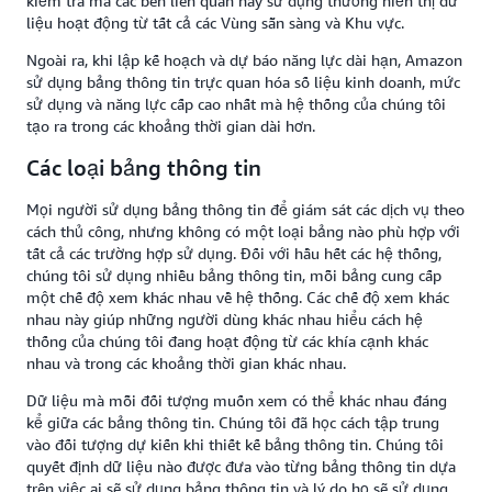
kiểm tra mà các bên liên quan này sử dụng thường hiển thị dữ
liệu hoạt động từ tất cả các Vùng sẵn sàng và Khu vực.
Ngoài ra, khi lập kế hoạch và dự báo năng lực dài hạn, Amazon
sử dụng bảng thông tin trực quan hóa số liệu kinh doanh, mức
sử dụng và năng lực cấp cao nhất mà hệ thống của chúng tôi
tạo ra trong các khoảng thời gian dài hơn.
Các loại bảng thông tin
Mọi người sử dụng bảng thông tin để giám sát các dịch vụ theo
cách thủ công, nhưng không có một loại bảng nào phù hợp với
tất cả các trường hợp sử dụng. Đối với hầu hết các hệ thống,
chúng tôi sử dụng nhiều bảng thông tin, mỗi bảng cung cấp
một chế độ xem khác nhau về hệ thống. Các chế độ xem khác
nhau này giúp những người dùng khác nhau hiểu cách hệ
thống của chúng tôi đang hoạt động từ các khía cạnh khác
nhau và trong các khoảng thời gian khác nhau.
Dữ liệu mà mỗi đối tượng muốn xem có thể khác nhau đáng
kể giữa các bảng thông tin. Chúng tôi đã học cách tập trung
vào đối tượng dự kiến khi thiết kế bảng thông tin. Chúng tôi
quyết định dữ liệu nào được đưa vào từng bảng thông tin dựa
trên việc ai sẽ sử dụng bảng thông tin và lý do họ sẽ sử dụng