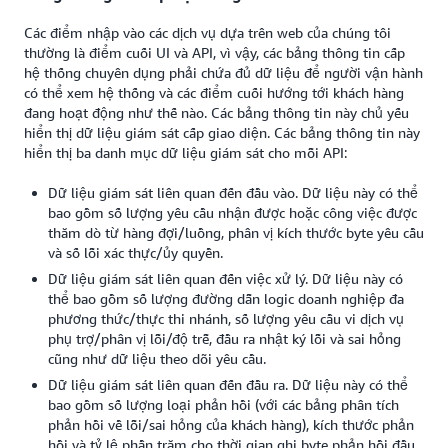
Các điểm nhập vào các dịch vụ dựa trên web của chúng tôi
thường là điểm cuối UI và API, vì vậy, các bảng thông tin cấp
hệ thống chuyên dụng phải chứa đủ dữ liệu để người vận hành
có thể xem hệ thống và các điểm cuối hướng tới khách hàng
đang hoạt động như thế nào. Các bảng thông tin này chủ yếu
hiển thị dữ liệu giám sát cấp giao diện. Các bảng thông tin này
hiển thị ba danh mục dữ liệu giám sát cho mỗi API:
Dữ liệu giám sát liên quan đến đầu vào. Dữ liệu này có thể
bao gồm số lượng yêu cầu nhận được hoặc công việc được
thăm dò từ hàng đợi/luồng, phân vị kích thước byte yêu cầu
và số lỗi xác thực/ủy quyền.
Dữ liệu giám sát liên quan đến việc xử lý. Dữ liệu này có
thể bao gồm số lượng đường dẫn logic doanh nghiệp đa
phương thức/thực thi nhánh, số lượng yêu cầu vi dịch vụ
phụ trợ/phân vị lỗi/độ trễ, đầu ra nhật ký lỗi và sai hỏng
cũng như dữ liệu theo dõi yêu cầu.
Dữ liệu giám sát liên quan đến đầu ra. Dữ liệu này có thể
bao gồm số lượng loại phản hồi (với các bảng phân tích
phản hồi về lỗi/sai hỏng của khách hàng), kích thước phản
hồi và tỷ lệ phần trăm cho thời gian ghi byte phản hồi đầu