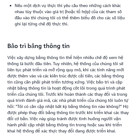
Nếu một dịch vụ thực thi yêu cầu theo những cách khác
nhau tùy thuộc vào giá trị (hoặc tổ hợp) của các tham số
đầu vào thì chúng tôi có thể thêm biểu đồ cho các số liệu
ghi lại từng chế độ thực thi.
Bảo trì bảng thông tin
Việc xây dựng bảng thông tin thể hiện nhiều chế độ xem hệ
thống là bước đầu tiên. Tuy nhiên, hệ thống của chúng tôi sẽ
liên tục phát triển và mở rộng quy mô, khi các tính năng mới
được thêm vào và các kiến trúc được cải tiến, các bảng thông
tin cũng cần phải phát triển tương xứng. Việc bảo trì và cập
nhật bảng thông tin là hoạt động cốt lõi trong quá trình phát
triển của chúng tôi. Trước khi hoàn thành các thay đổi và trong
quá trình đánh giá mã, các nhà phát triển của chúng tôi luôn tự
hỏi: "Tôi có cần cập nhật bất kỳ bảng thông tin nào không?" Họ
được phép thay đổi bảng thông tin trước khi triển khai các thay
đổi cơ bản. Việc này giúp tránh được tình huống người vận
hành phải cập nhật bảng thông tin trong hoặc sau khi triển
khai hệ thống để xác thực thay đổi đang được triển khai.