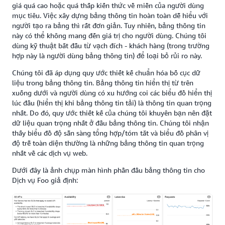
giá quá cao hoặc quá thấp kiến thức về miền của người dùng
mục tiêu. Việc xây dựng bảng thông tin hoàn toàn dễ hiểu với
người tạo ra bảng thì rất đơn giản. Tuy nhiên, bảng thông tin
này có thể không mang đến giá trị cho người dùng. Chúng tôi
dùng kỹ thuật bắt đầu từ vạch đích - khách hàng (trong trường
hợp này là người dùng bảng thông tin) để loại bỏ rủi ro này.
Chúng tôi đã áp dụng quy ước thiết kế chuẩn hóa bố cục dữ
liệu trong bảng thông tin. Bảng thông tin hiển thị từ trên
xuống dưới và người dùng có xu hướng coi các biểu đồ hiển thị
lúc đầu (hiển thị khi bảng thông tin tải) là thông tin quan trọng
nhất. Do đó, quy ước thiết kế của chúng tôi khuyên bạn nên đặt
dữ liệu quan trọng nhất ở đầu bảng thông tin. Chúng tôi nhận
thấy biểu đồ độ sẵn sàng tổng hợp/tóm tắt và biểu đồ phân vị
độ trễ toàn diện thường là những bảng thông tin quan trọng
nhất về các dịch vụ web.
Dưới đây là ảnh chụp màn hình phần đầu bảng thông tin cho
Dịch vụ Foo giả định: