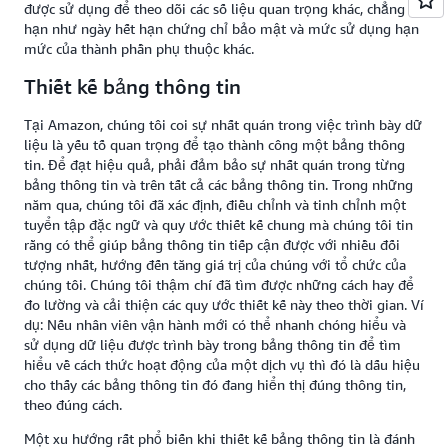
được sử dụng để theo dõi các số liệu quan trọng khác, chẳng
hạn như ngày hết hạn chứng chỉ bảo mật và mức sử dụng hạn
mức của thành phần phụ thuộc khác.
Thiết kế bảng thông tin
Tại Amazon, chúng tôi coi sự nhất quán trong việc trình bày dữ
liệu là yếu tố quan trọng để tạo thành công một bảng thông
tin. Để đạt hiệu quả, phải đảm bảo sự nhất quán trong từng
bảng thông tin và trên tất cả các bảng thông tin. Trong những
năm qua, chúng tôi đã xác định, điều chỉnh và tinh chỉnh một
tuyển tập đặc ngữ và quy ước thiết kế chung mà chúng tôi tin
rằng có thể giúp bảng thông tin tiếp cận được với nhiều đối
tượng nhất, hướng đến tăng giá trị của chúng với tổ chức của
chúng tôi. Chúng tôi thậm chí đã tìm được những cách hay để
đo lường và cải thiện các quy ước thiết kế này theo thời gian. Ví
dụ: Nếu nhân viên vận hành mới có thể nhanh chóng hiểu và
sử dụng dữ liệu được trình bày trong bảng thông tin để tìm
hiểu về cách thức hoạt động của một dịch vụ thì đó là dấu hiệu
cho thấy các bảng thông tin đó đang hiển thị đúng thông tin,
theo đúng cách.
Một xu hướng rất phổ biến khi thiết kế bảng thông tin là đánh