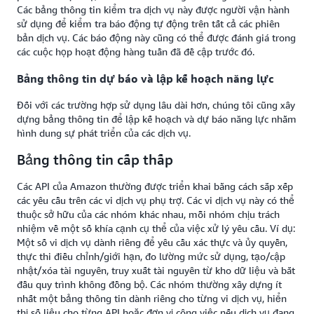
Các bảng thông tin kiểm tra dịch vụ này được người vận hành
sử dụng để kiểm tra báo động tự động trên tất cả các phiên
bản dịch vụ. Các báo động này cũng có thể được đánh giá trong
các cuộc họp hoạt động hàng tuần đã đề cập trước đó.
Bảng thông tin dự báo và lập kế hoạch năng lực
Đối với các trường hợp sử dụng lâu dài hơn, chúng tôi cũng xây
dựng bảng thông tin để lập kế hoạch và dự báo năng lực nhằm
hình dung sự phát triển của các dịch vụ.
Bảng thông tin cấp thấp
Các API của Amazon thường được triển khai bằng cách sắp xếp
các yêu cầu trên các vi dịch vụ phụ trợ. Các vi dịch vụ này có thể
thuộc sở hữu của các nhóm khác nhau, mỗi nhóm chịu trách
nhiệm về một số khía cạnh cụ thể của việc xử lý yêu cầu. Ví dụ:
Một số vi dịch vụ dành riêng để yêu cầu xác thực và ủy quyền,
thực thi điều chỉnh/giới hạn, đo lường mức sử dụng, tạo/cập
nhật/xóa tài nguyên, truy xuất tài nguyên từ kho dữ liệu và bắt
đầu quy trình không đồng bộ. Các nhóm thường xây dựng ít
nhất một bảng thông tin dành riêng cho từng vi dịch vụ, hiển
thị số liệu cho từng API hoặc đơn vị công việc nếu dịch vụ đang