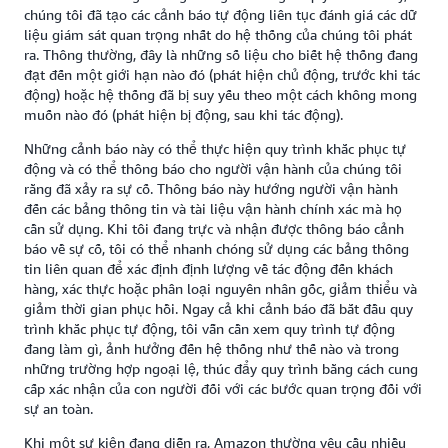
chúng tôi đã tạo các cảnh báo tự động liên tục đánh giá các dữ
liệu giám sát quan trọng nhất do hệ thống của chúng tôi phát
ra. Thông thường, đây là những số liệu cho biết hệ thống đang
đạt đến một giới hạn nào đó (phát hiện chủ động, trước khi tác
động) hoặc hệ thống đã bị suy yếu theo một cách không mong
muốn nào đó (phát hiện bị động, sau khi tác động).
Những cảnh báo này có thể thực hiện quy trình khắc phục tự
động và có thể thông báo cho người vận hành của chúng tôi
rằng đã xảy ra sự cố. Thông báo này hướng người vận hành
đến các bảng thông tin và tài liệu vận hành chính xác mà họ
cần sử dụng. Khi tôi đang trực và nhận được thông báo cảnh
báo về sự cố, tôi có thể nhanh chóng sử dụng các bảng thông
tin liên quan để xác định định lượng về tác động đến khách
hàng, xác thực hoặc phân loại nguyên nhân gốc, giảm thiểu và
giảm thời gian phục hồi. Ngay cả khi cảnh báo đã bắt đầu quy
trình khắc phục tự động, tôi vẫn cần xem quy trình tự động
đang làm gì, ảnh hưởng đến hệ thống như thế nào và trong
những trường hợp ngoại lệ, thúc đẩy quy trình bằng cách cung
cấp xác nhận của con người đối với các bước quan trọng đối với
sự an toàn.
Khi một sự kiện đang diễn ra, Amazon thường yêu cầu nhiều