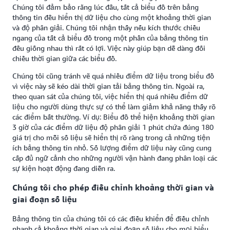
Chúng tôi đảm bảo rằng lúc đầu, tất cả biểu đồ trên bảng
thông tin đều hiển thị dữ liệu cho cùng một khoảng thời gian
và độ phân giải. Chúng tôi nhận thấy nếu kích thước chiều
ngang của tất cả biểu đồ trong một phần của bảng thông tin
đều giống nhau thì rất có lợi. Việc này giúp bạn dễ dàng đối
chiều thời gian giữa các biểu đồ.
Chúng tôi cũng tránh vẽ quá nhiều điểm dữ liệu trong biểu đồ
vì việc này sẽ kéo dài thời gian tải bảng thông tin. Ngoài ra,
theo quan sát của chúng tôi, việc hiển thị quá nhiều điểm dữ
liệu cho người dùng thực sự có thể làm giảm khả năng thấy rõ
các điểm bất thường. Ví dụ: Biểu đồ thể hiện khoảng thời gian
3 giờ của các điểm dữ liệu độ phân giải 1 phút chứa đúng 180
giá trị cho mỗi số liệu sẽ hiển thị rõ ràng trong cả những tiện
ích bảng thông tin nhỏ. Số lượng điểm dữ liệu này cũng cung
cấp đủ ngữ cảnh cho những người vận hành đang phân loại các
sự kiện hoạt động đang diễn ra.
Chúng tôi cho phép điều chỉnh khoảng thời gian và
giai đoạn số liệu
Bảng thông tin của chúng tôi có các điều khiển để điều chỉnh
nhanh cả khoảng thời gian và giai đoạn số liệu cho mọi biểu