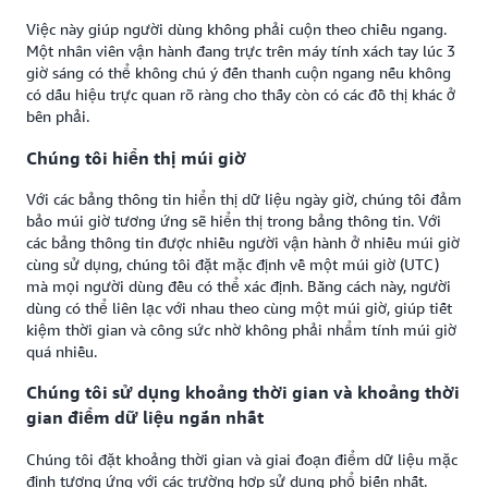
Việc này giúp người dùng không phải cuộn theo chiều ngang.
Một nhân viên vận hành đang trực trên máy tính xách tay lúc 3
giờ sáng có thể không chú ý đến thanh cuộn ngang nếu không
có dấu hiệu trực quan rõ ràng cho thấy còn có các đồ thị khác ở
bên phải.
Chúng tôi hiển thị múi giờ
Với các bảng thông tin hiển thị dữ liệu ngày giờ, chúng tôi đảm
bảo múi giờ tương ứng sẽ hiển thị trong bảng thông tin. Với
các bảng thông tin được nhiều người vận hành ở nhiều múi giờ
cùng sử dụng, chúng tôi đặt mặc định về một múi giờ (UTC)
mà mọi người dùng đều có thể xác định. Bằng cách này, người
dùng có thể liên lạc với nhau theo cùng một múi giờ, giúp tiết
kiệm thời gian và công sức nhờ không phải nhẩm tính múi giờ
quá nhiều.
Chúng tôi sử dụng khoảng thời gian và khoảng thời
gian điểm dữ liệu ngắn nhất
Chúng tôi đặt khoảng thời gian và giai đoạn điểm dữ liệu mặc
định tương ứng với các trường hợp sử dụng phổ biến nhất.