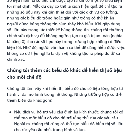
Số liệu hiếm là số liệu chỉ được tạo ra khi có một số điều kiện
lỗi nhất định. Mặc dù đây có thể là cách hiệu quả để chỉ tạo ra
những số liệu này khi cần thiết đối với các dịch vụ đo lường,
nhưng các biểu đồ trống hoặc gần như trống có thể khiến
người dùng bảng thông tin cảm thấy khó hiểu. Khi gặp dạng
số liệu này trong lúc thiết kế bảng thông tin, chúng tôi thường
chỉnh sửa dịch vụ để không ngừng tạo ra giá trị an toàn (nghĩa
là bằng 0) cho các số liệu này trong trường hợp không có điều
kiện lỗi. Nhờ đó, người vận hành có thể dễ dàng hiểu được việc
không có dữ liệu nghĩa là dịch vụ không tạo ra phép đo từ xa
chính xác.
Chúng tôi thêm các biểu đồ khác để hiển thị số liệu
cho mỗi chế độ
Chúng tôi làm vậy khi hiển thị biểu đồ cho số liệu tổng hợp từ
hành vi đa mô hình trong hệ thống. Những trường hợp có thể
thêm biểu đồ khác gồm:
Nếu dịch vụ hỗ trợ yêu cầu ở nhiều kích thước, chúng tôi có
thể tạo một biểu đồ cho độ trễ tổng thể của các yêu cầu.
Ngoài ra, chúng tôi cũng có thể tạo biểu đồ hiển thị số liệu
cho các yêu cầu nhỏ, trung bình và lớn.