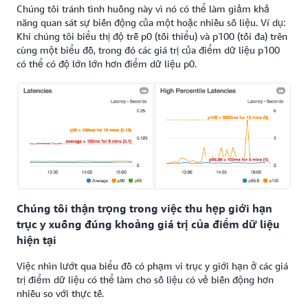
Chúng tôi tránh tình huống này vì nó có thể làm giảm khả
năng quan sát sự biến động của một hoặc nhiều số liệu. Ví dụ:
Khi chúng tôi biểu thị độ trễ p0 (tối thiểu) và p100 (tối đa) trên
cùng một biểu đồ, trong đó các giá trị của điểm dữ liệu p100
có thể có độ lớn lớn hơn điểm dữ liệu p0.
Chúng tôi thận trọng trong việc thu hẹp giới hạn
trục y xuống đúng khoảng giá trị của điểm dữ liệu
hiện tại
Việc nhìn lướt qua biểu đồ có phạm vi trục y giới hạn ở các giá
trị điểm dữ liệu có thể làm cho số liệu có vẻ biến động hơn
nhiều so với thực tế.