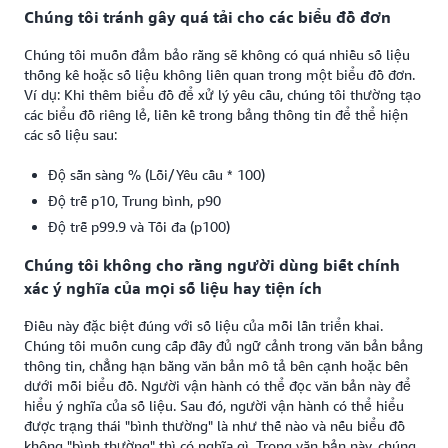
Chúng tôi tránh gây quá tải cho các biểu đồ đơn
Chúng tôi muốn đảm bảo rằng sẽ không có quá nhiều số liệu
thống kê hoặc số liệu không liên quan trong một biểu đồ đơn.
Ví dụ: Khi thêm biểu đồ để xử lý yêu cầu, chúng tôi thường tạo
các biểu đồ riêng lẻ, liền kề trong bảng thông tin để thể hiện
các số liệu sau:
Độ sẵn sàng % (Lỗi/Yêu cầu * 100)
Độ trễ p10, Trung bình, p90
Độ trễ p99.9 và Tối đa (p100)
Chúng tôi không cho rằng người dùng biết chính
xác ý nghĩa của mọi số liệu hay tiện ích
Điều này đặc biệt đúng với số liệu của mỗi lần triển khai.
Chúng tôi muốn cung cấp đầy đủ ngữ cảnh trong văn bản bảng
thông tin, chẳng hạn bằng văn bản mô tả bên cạnh hoặc bên
dưới mỗi biểu đồ. Người vận hành có thể đọc văn bản này để
hiểu ý nghĩa của số liệu. Sau đó, người vận hành có thể hiểu
được trạng thái "bình thường" là như thế nào và nếu biểu đồ
không "bình thường" thì có nghĩa gì. Trong văn bản này, chúng