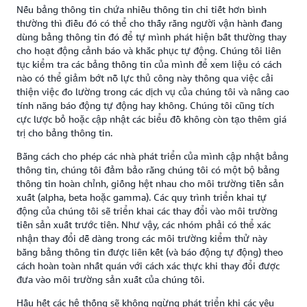
Nếu bảng thông tin chứa nhiều thông tin chi tiết hơn bình
thường thì điều đó có thể cho thấy rằng người vận hành đang
dùng bảng thông tin đó để tự mình phát hiện bất thường thay
cho hoạt động cảnh báo và khắc phục tự động. Chúng tôi liên
tục kiểm tra các bảng thông tin của mình để xem liệu có cách
nào có thể giảm bớt nỗ lực thủ công này thông qua việc cải
thiện việc đo lường trong các dịch vụ của chúng tôi và nâng cao
tính năng báo động tự động hay không. Chúng tôi cũng tích
cực lược bỏ hoặc cập nhật các biểu đồ không còn tạo thêm giá
trị cho bảng thông tin.
Bằng cách cho phép các nhà phát triển của mình cập nhật bảng
thông tin, chúng tôi đảm bảo rằng chúng tôi có một bộ bảng
thông tin hoàn chỉnh, giống hệt nhau cho môi trường tiền sản
xuất (alpha, beta hoặc gamma). Các quy trình triển khai tự
động của chúng tôi sẽ triển khai các thay đổi vào môi trường
tiền sản xuất trước tiên. Như vậy, các nhóm phải có thể xác
nhận thay đổi dễ dàng trong các môi trường kiểm thử này
bằng bảng thông tin được liên kết (và báo động tự động) theo
cách hoàn toàn nhất quán với cách xác thực khi thay đổi được
đưa vào môi trường sản xuất của chúng tôi.
Hầu hết các hệ thống sẽ không ngừng phát triển khi các yêu