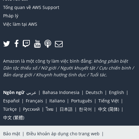
Tổng quan về AWS Support
Pháp lý
Việc làm tại AWS
Amazon là một công ty làm việc bình đẳng:
không phân biệt
Dân tộc thiểu số / Nữ giới / Người khuyết tật / Cựu chiến binh /
Bản dạng giới / Khuynh hướng tình dục / Tuổi tác.
Ngôn ngữ
عربي
Bahasa Indonesia
Deutsch
English
Español
Français
Italiano
Português
Tiếng Việt
Türkçe
Ρусский
ไทย
日本語
한국어
中文 (简体)
中文 (繁體)
Bảo mật
|
Điều khoản áp dụng cho trang web
|