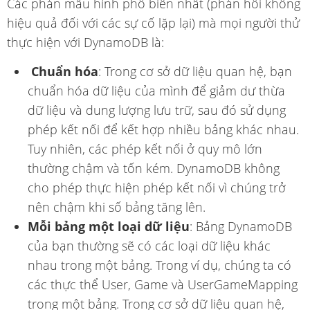
Các phản mẫu hình phổ biến nhất (phản hồi không
hiệu quả đối với các sự cố lặp lại) mà mọi người thử
thực hiện với DynamoDB là:
Chuẩn hóa
: Trong cơ sở dữ liệu quan hệ, bạn
chuẩn hóa dữ liệu của mình để giảm dư thừa
dữ liệu và dung lượng lưu trữ, sau đó sử dụng
phép kết nối để kết hợp nhiều bảng khác nhau.
Tuy nhiên, các phép kết nối ở quy mô lớn
thường chậm và tốn kém. DynamoDB không
cho phép thực hiện phép kết nối vì chúng trở
nên chậm khi số bảng tăng lên.
Mỗi bảng một loại dữ liệu
: Bảng DynamoDB
của bạn thường sẽ có các loại dữ liệu khác
nhau trong một bảng. Trong ví dụ, chúng ta có
các thực thể User, Game và UserGameMapping
trong một bảng. Trong cơ sở dữ liệu quan hệ,