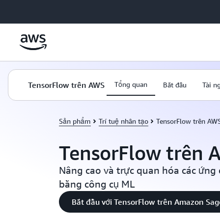
Chuyển đến nội dung chính
TensorFlow trên AWS
Tổng quan
Bắt đầu
Tài n
Sản phẩm
Trí tuệ nhân tạo
TensorFlow trên AW
TensorFlow trên 
Nâng cao và trực quan hóa các ứng
bằng công cụ ML
Bắt đầu với TensorFlow trên Amazon Sa