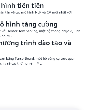
hình tiên tiến
hân tán về các mô hình NLP và CV mới nhất với
mô hình tăng cường
V với TensorFlow Serving, một hệ thống phục vụ linh
hình ML.
hương trình đào tạo và
bạn bằng TensorBoard, một bộ công cụ trực quan
 chia sẻ các thử nghiệm ML.