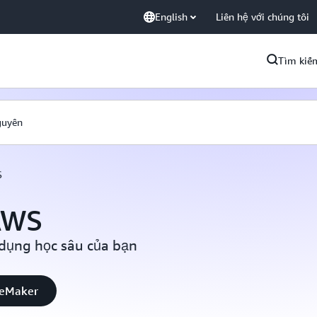
English
Liên hệ với chúng tôi
Tìm kiế
guyên
S
AWS
 dụng học sâu của bạn
geMaker