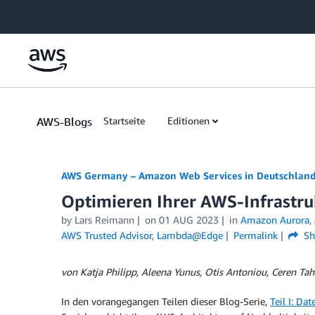
Skip to Main Content
AWS-Blogs
Startseite
Editionen
AWS Germany – Amazon Web Services in Deutschlan
Optimieren Ihrer AWS-Infrastrukt
by
Lars Reimann
on
01 AUG 2023
in
Amazon Aurora
,
AWS Trusted Advisor
,
Lambda@Edge
Permalink
Sh
von Katja Philipp, Aleena Yunus, Otis Antoniou, Ceren Tah
In den vorangegangen Teilen dieser Blog-Serie,
Teil I: Da