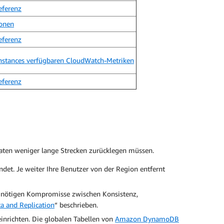
eferenz
onen
eferenz
 Instances verfügbaren CloudWatch-Metriken
eferenz
Daten weniger lange Strecken zurücklegen müssen.
ndet. Je weiter Ihre Benutzer von der Region entfernt
ei nötigen Kompromisse zwischen Konsistenz,
ta and Replication
“ beschrieben.
inrichten. Die globalen Tabellen von
Amazon DynamoDB