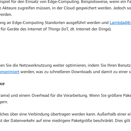
eispiel für den Einsatz von Edge-Computing. Beispielsweise, wenn ein
e Akteure zugreifen müssen, in der Cloud gespeichert werden. Jedoch s
werden.
tung an Edge-Computing Standorten ausgeführt werden und
Lambda@E
r Geräte des Internet of Things (IoT, dt. Internet der Dinge).
n Sie die Netzwerknutzung weiter optimieren, indem Sie Ihren Benutze
omprimiert
werden, was zu schnelleren Downloads und damit zu einer sc
nce
rame) und einem Overhead für die Verarbeitung. Wenn Sie größere Pak
gern.
hes über eine Verbindung übertragen werden kann. Außerhalb einer einze
ist der Datenverkehr auf eine niedrigere Paketgröße beschränkt. Dies g