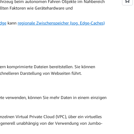
 Fahrzeug beim autonomen Fahren Objekte im Nahbereich
ollten Faktoren wie Gerätehardware und
dge
kann
regionale Zwischenspeicher (sog. Edge-Caches)
rn komprimierte Dateien bereitstellen. Sie können
hnelleren Darstellung von Webseiten führt.
ete verwenden, können Sie mehr Daten in einem einzigen
lnen Virtual Private Cloud (VPC), über ein virtuelles
ilt generell unabhängig von der Verwendung von Jumbo-