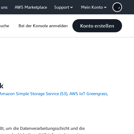
 uns
AWS Marketplace
Support
Mein Konto
Konto erstellen
Suche
Bei der Konsole anmelden
rk
Amazon Simple Storage Service (S3)
,
AWS IoT Greengrass
,
llt, um die Datenverarbeitungsschicht und die