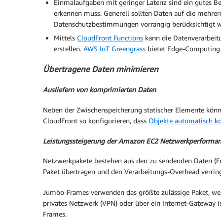
Einmalaufgaben mit geringer Latenz sind ein gutes B
erkennen muss. Generell sollten Daten auf die mehrer
Datenschutzbestimmungen vorrangig berücksichtigt 
Mittels
CloudFront Functions
kann die Datenverarbei
erstellen.
AWS IoT Greengrass
bietet Edge-Computing fü
Übertragene Daten minimieren
Ausliefern von komprimierten Daten
Neben der Zwischenspeicherung statischer Elemente könne
CloudFront so konfigurieren, dass
Objekte automatisch k
Leistungssteigerung der Amazon EC2 Netzwerkperforma
Netzwerkpakete bestehen aus den zu sendenden Daten (F
Paket übertragen und den Verarbeitungs-Overhead verrin
Jumbo-Frames verwenden das größte zulässige Paket, welc
privates Netzwerk (VPN) oder über ein Internet-Gateway 
Frames.