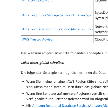
Amazon CloudFront
Cache-Tr
BytesDo
Amazon Simple Storage Service (Amazon S3)
BytesUp
NetworkP
Amazon Elastic Compute Cloud (Amazon EC2)
Network
AWS Trusted Advisor
CloudFro
Des Weiteren empfehlen wir die folgenden Konzepte zur 
Lokal lesen, global schreiben
Die folgenden Strategien ermöglichen es Ihnen die Daten 
Wenn Sie in einer einzigen AWS Region tätig sind, soll
sind, umso mehr Daten müssen durch das globale Net
Wenn Ihre Benutzer auf mehrere Regionen verteilt sin
Verfügbarkeit und Partitionstoleranz wird im Blogartik
Mit
Amazon Relational Database Service (Amazon RD