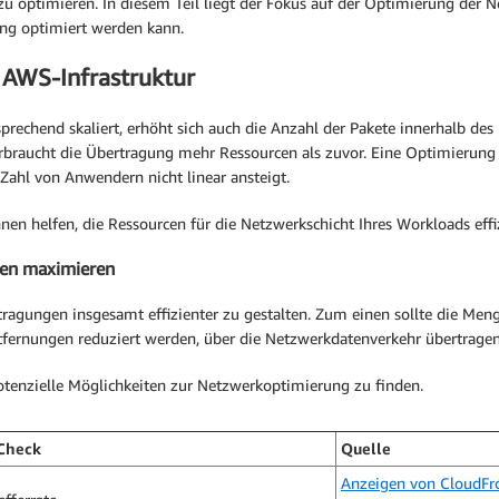
zu optimieren. In diesem Teil liegt der Fokus auf der Optimierung der N
ng optimiert werden kann.
 AWS-Infrastruktur
prechend skaliert, erhöht sich auch die Anzahl der Pakete innerhalb de
braucht die Übertragung mehr Ressourcen als zuvor. Eine Optimierung d
ahl von Anwendern nicht linear ansteigt.
en helfen, die Ressourcen für die Netzwerkschicht Ihres Workloads effi
gen maximieren
agungen insgesamt effizienter zu gestalten. Zum einen sollte die Men
tfernungen reduziert werden, über die Netzwerkdatenverkehr übertrage
potenzielle Möglichkeiten zur Netzwerkoptimierung zu finden.
Check
Quelle
Anzeigen von CloudFr