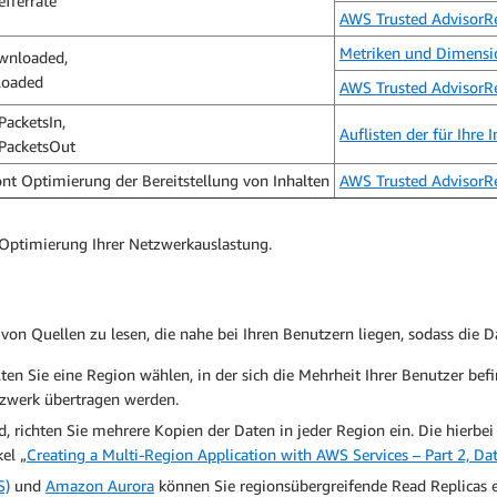
efferrate
AWS Trusted AdvisorR
Metriken und Dimensi
wnloaded,
loaded
AWS Trusted AdvisorR
acketsIn,
Auflisten der für Ihre
PacketsOut
nt Optimierung der Bereitstellung von Inhalten
AWS Trusted AdvisorR
Optimierung Ihrer Netzwerkauslastung.
von Quellen zu lesen, die nahe bei Ihren Benutzern liegen, sodass die 
ten Sie eine Region wählen, in der sich die Mehrheit Ihrer Benutzer befi
zwerk übertragen werden.
d, richten Sie mehrere Kopien der Daten in jeder Region ein. Die hierb
el „
Creating a Multi-Region Application with AWS Services – Part 2, Da
S)
und
Amazon Aurora
können Sie regionsübergreifende Read Replicas e