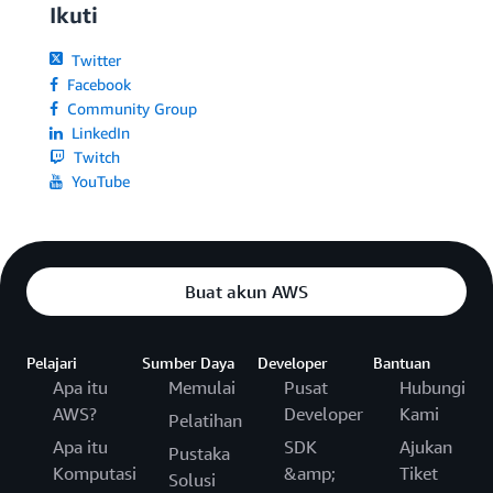
Ikuti
Twitter
Facebook
Community Group
LinkedIn
Twitch
YouTube
Buat akun AWS
Pelajari
Sumber Daya
Developer
Bantuan
Apa itu
Memulai
Pusat
Hubungi
AWS?
Developer
Kami
Pelatihan
Apa itu
SDK
Ajukan
Pustaka
Komputasi
&amp;
Tiket
Solusi