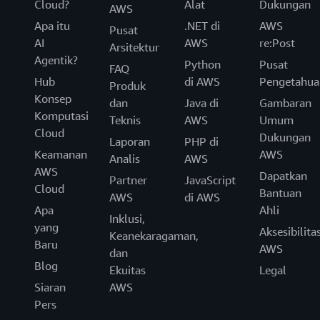
Cloud?
Alat
Dukungan
AWS
Apa itu
.NET di
AWS
Pusat
AI
AWS
re:Post
Arsitektur
Agentik?
Python
Pusat
FAQ
Hub
di AWS
Pengetahua
Produk
Konsep
dan
Java di
Gambaran
Komputasi
Teknis
AWS
Umum
Cloud
Dukungan
Laporan
PHP di
Keamanan
AWS
Analis
AWS
AWS
Dapatkan
Partner
JavaScript
Cloud
Bantuan
AWS
di AWS
Apa
Ahli
Inklusi,
yang
Aksesibilita
Keanekaragaman,
Baru
AWS
dan
Blog
Ekuitas
Legal
Siaran
AWS
Pers