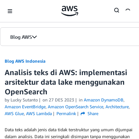
Skip to Main Content
Blog AWS
Beranda
Blog AWS Indonesia
Analisis teks di AWS: implementasi
Edisi
arsitektur data lake menggunakan
OpenSearch
by Lucky Sutanto
on
27 DES 2023
in
Amazon DynamoDB
,
Amazon EventBridge
,
Amazon OpenSearch Service
,
Architecture
,
AWS Glue
,
AWS Lambda
Permalink
Share
Data teks adalah jenis data tidak terstruktur yang umum dijumpai
dalam analisis. Data ini seringkali disimpan tanpa menggunakan