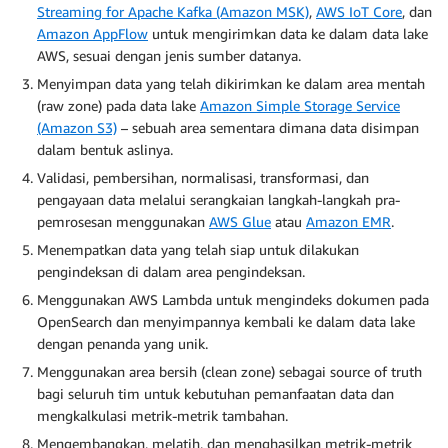
Streaming for Apache Kafka (Amazon MSK)
,
AWS IoT Core
, dan
Amazon AppFlow
untuk mengirimkan data ke dalam data lake
AWS, sesuai dengan jenis sumber datanya.
Menyimpan data yang telah dikirimkan ke dalam area mentah
(raw zone) pada data lake
Amazon Simple Storage Service
(Amazon S3)
– sebuah area sementara dimana data disimpan
dalam bentuk aslinya.
Validasi, pembersihan, normalisasi, transformasi, dan
pengayaan data melalui serangkaian langkah-langkah pra-
pemrosesan menggunakan
AWS Glue
atau
Amazon EMR
.
Menempatkan data yang telah siap untuk dilakukan
pengindeksan di dalam area pengindeksan.
Menggunakan AWS Lambda untuk mengindeks dokumen pada
OpenSearch dan menyimpannya kembali ke dalam data lake
dengan penanda yang unik.
Menggunakan area bersih (clean zone) sebagai source of truth
bagi seluruh tim untuk kebutuhan pemanfaatan data dan
mengkalkulasi metrik-metrik tambahan.
Mengembangkan, melatih, dan menghasilkan metrik-metrik