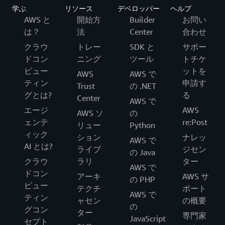
学ぶ
リソース
デベロッパー
ヘルプ
AWS と
開始方
Builder
お問い
は？
法
Center
合わせ
クラウ
トレー
SDK と
サポー
ドコン
ニング
ツール
トチケ
ピュー
ットを
AWS
AWS で
ティン
申請す
Trust
の .NET
グとは?
る
Center
AWS で
エージ
AWS
AWS ソ
の
ェンテ
re:Post
リュー
Python
ィック
ション
ナレッ
AWS で
AI とは?
ライブ
ジセン
の Java
クラウ
ラリ
ター
AWS で
ドコン
アーキ
AWS サ
の PHP
ピュー
テクチ
ポート
AWS で
ティン
ャセン
の概要
の
グコン
ター
専門家
JavaScript
セプト