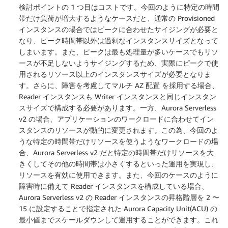
検討ポイントの 1 つ目はコストです。今回のように特定の時間
帯だけ負荷が増大するようなケースだと、通常の Provisioned
インスタンスの場合ではピークに合わせたサイジングが必要と
なり、ピーク時間帯以外は過剰なインスタンスサイズとなって
しまいます。また、ピークは最も処理量が多いケースでもリソ
ースが不足しないようサイジングするため、実際にピークで使
用されるリソース以上のインスタンスサイズが必要となりま
す。さらに、障害を考慮してマルチ AZ 配置 を採用する場合、
Reader インスタンスも Writer インスタンスと同じインスタン
スサイズで構成する必要があります。一方、Aurora Serverless
v2 の場合、アプリケーションのワークロードに合わせてイン
スタンスのリソースが動的に変更されます。この為、今回のよ
うな特定の時間帯だけリソースを使うようなワークロードの場
合、Aurora Serverless v2 だと特定の時間帯だけリソースを大
きくしてその他の時間帯は小さくするといった運用を実現し、
リソースを有効に使用できます。また、今回のケースのように
障害時に備えて Reader インスタンスを構成している場合、
Aurora Serverless v2 の Reader インスタンスの昇格階層を 2 〜
15 に設定することで指定された Aurora Capacity Unit(ACU) の
最小値までスケールダウンして運用することができます。これ