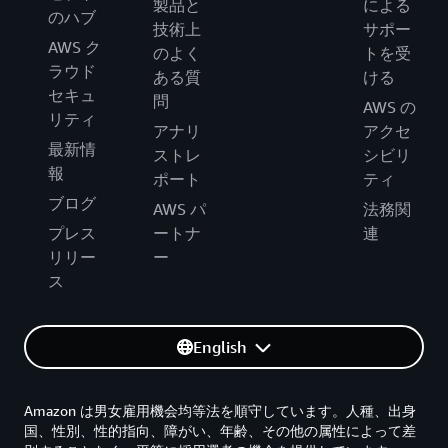
製品と
による
のハブ
技術上
サポー
AWS ク
のよく
トを受
ラウド
ある質
ける
セキュ
問
AWS の
リティ
アナリ
アクセ
最新情
ストレ
シビリ
報
ポート
ティ
ブログ
AWS パ
法務関
プレス
ートナ
連
リリー
ー
ス
English
Amazon は男女雇用機会均等法を順守しています。人種、出身
国、性別、性的指向、障がい、年齢、その他の属性によって差