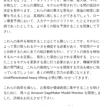
分散など、これらの属性は、モデルが学習されている間の仮説や
決定を形作ります。これらの値の重大な変化が、推論の精度に影
響を与えることは、直感的に感じることができるでしょう。ロー
ン審査予測において、入力データのドリフトや、たとえそれが欠
損であったとしても、より多くの額を予測することを想像して下
さい。
これらの条件を検知することはとても難しいことです。モデルに
よって受け取られるデータを捕捉する必要があり、学習用データ
と比較するために全ての統計解析を行い、ドリフトの発生を検知
するルールを定義し、発生した場合にはそれを通知する、といっ
たことをモデルを更新する度に行う必要があります。機械学習実
践の専門家は、これらの複雑なツールを開発する方法を確かに知
っているでしょうが、多くの時間と労力が必要になります。
Undifferentiated heavy lifting が再び襲いかかってきます。
これらの負荷を減らし、お客様が価値創造に集中することを助け
るために、我々は Amazon SageMaker Model Monitor を開発しま
した。詳細をお伝えさせて下さい。