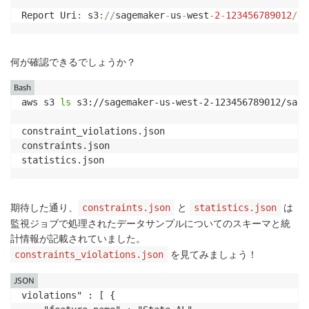
Report Uri
:
 s3
:
//
sagemaker
-
us
-
west
-
2
-
123456789012
/
sa
何が確認できるでしょうか？
Bash
aws s3 
ls
 s3://sagemaker-us-west-2-123456789012/sage
constraint_violations.json

constraints.json

statistics.json
期待した通り、
と
は
constraints.json
statistics.json
監視ジョブで処理されたデータサンプルについてのスキーマと統
計情報が記載されていました。
を見てみましょう！
constraints_violations.json
JSON
violations" : [ {
