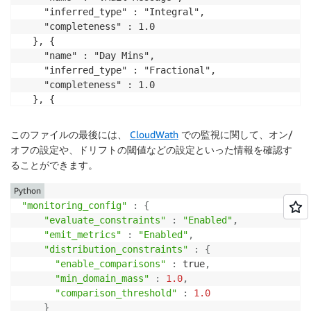
    "inferred_type" : "Integral",

    "completeness" : 1.0

  }, {

    "name" : "Day Mins",

    "inferred_type" : "Fractional",

    "completeness" : 1.0

  }, {

    "name" : "Day Calls",

    "inferred_type" : "Integral",

このファイルの最後には、
CloudWath
での監視に関して、オン/
    "completeness" : 1.0
オフの設定や、ドリフトの閾値などの設定といった情報を確認す
ることができます。
Python
"monitoring_config"
:
{
"evaluate_constraints"
:
"Enabled"
,
"emit_metrics"
:
"Enabled"
,
"distribution_constraints"
:
{
"enable_comparisons"
:
 true
,
"min_domain_mass"
:
1.0
,
"comparison_threshold"
:
1.0
}