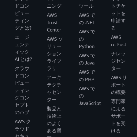
ドコン
ニング
ツール
トチケ
ピュー
ットを
AWS
AWS で
ティン
申請す
Trust
の .NET
グとは?
る
Center
AWS で
エージ
AWS
AWS ソ
の
ェンテ
re:Post
リュー
Python
ィック
ション
ナレッ
AWS で
AI とは?
ライブ
ジセン
の Java
クラウ
ラリ
ター
AWS で
ドコン
アーキ
AWS サ
の PHP
ピュー
テクチ
ポート
AWS で
ティン
ャセン
の概要
の
グコン
ター
専門家
JavaScript
セプト
製品と
による
のハブ
技術上
サポー
AWS ク
のよく
トを受
ラウド
ある質
ける
セキュ