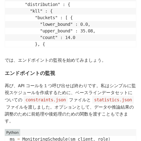
      "distribution" : {

        "kll" : {

          "buckets" : [ {

            "lower_bound" : 0.0,

            "upper_bound" : 35.08,

            "count" : 14.0

          }, {

            "lower_bound" : 35.08,

            "upper_bound" : 70.16,

では、エンドポイントの監視を始めてみましょう。
            "count" : 48.0

          }, {

エンドポイントの監視
            "lower_bound" : 70.16,

            "upper_bound" : 105.24000000000001,

再び、API コールを１つ呼び出せば終わりです。私はシンプルに監
            "count" : 130.0

視スケジュールを作成するために、ベースラインデータセットに
          }, {

ついての
ファイルと
constraints.json
statistics.json
            "lower_bound" : 105.24000000000001,

ファイルを渡しました。オプションとして、データや推論結果の
            "upper_bound" : 140.32,

調整のために前処理や後処理のための関数を渡すこともできま
            "count" : 318.0

す。
          }, {

            "lower_bound" : 140.32,

Python
            "upper_bound" : 175.4,

ms 
=
 MonitoringSchedule
(
sm_client
,
 role
)