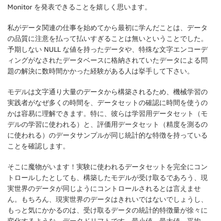
Monitor を発表できることを嬉しく思います。
私がデータ関連の仕事を始めてから最初に学んだことは、データ
の品質に注意を払って払いすぎることは無いということでした。
予期しない NULL な値を持ったデータや、特殊な文字エンコーデ
ィングがなされたデータベースに格納されていたデータによる問
題の解決に数時間かかった経験がある人は挙手して下さい。
モデルは文字通り大量のデータから構築されるため、機械学習の
実践者がなぜ多くの時間を、データセットの確認に時間を使うの
かは容易に理解できます。特に、彼らは学習用データセット（モ
デルの学習に使われる）と、評価用データセット（精度を測るの
に使われる）のデータサンプルが同じ統計的な特徴を持っている
ことを確認します。
そこに魔物がいます！実験に使われるデータセットを完全にコン
トロールしたとしても、構築したモデルが受け取るであろう、現
実世界のデータが同じようにコントロールされるとは言えませ
ん。もちろん、現実世界のデータはきれいではないでしょうし、
もっと気にかかるのは、受け取るデータの統計的特徴量が徐々に
変化するような、データドリフトです。最小値、最大値、平均、