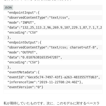
JSON
"endpointInput":{

"observedContentType":"text/csv",

"mode":"INPUT",

"data":"132,25,113.2,96,269.9,107,229.1,87,7.1,7,2,0
"encoding":"CSV"

},

"endpointOutput":{

"observedContentType":"text/csv; charset=utf-8",

"mode":"OUTPUT",

"data":"0.01076381653547287",

"encoding":"CSV"}

},

"eventMetadata":{

"eventId":"6ece5c74-7497-43f1-a263-4833557ffd63",

"inferenceTime":"2019-11-22T08:24:40Z"},

私が期待していたものです。次に、このモデルに対するベースラ