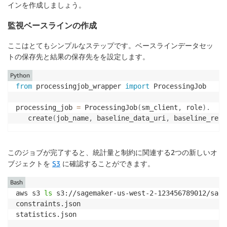
インを作成しましょう。
監視ベースラインの作成
ここはとてもシンプルなステップです。ベースラインデータセッ
トの保存先と結果の保存先をを設定します。
Python
from
 processingjob_wrapper 
import
 ProcessingJob

processing_job 
=
 ProcessingJob
(
sm_client
,
 role
)
.
   create
(
job_name
,
 baseline_data_uri
,
 baseline_resu
このジョブが完了すると、統計量と制約に関連する2つの新しいオ
ブジェクトを
S3
に確認することができます。
Bash
aws s3 
ls
 s3://sagemaker-us-west-2-123456789012/sage
constraints.json

statistics.json