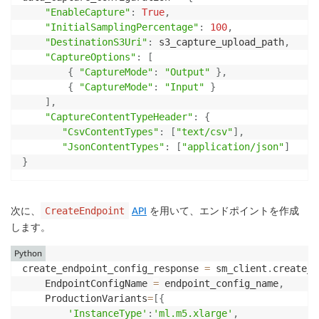
"EnableCapture"
:
True
,
"InitialSamplingPercentage"
:
100
,
"DestinationS3Uri"
:
 s3_capture_upload_path
,
"CaptureOptions"
:
[
{
"CaptureMode"
:
"Output"
}
,
{
"CaptureMode"
:
"Input"
}
]
,
"CaptureContentTypeHeader"
:
{
"CsvContentTypes"
:
[
"text/csv"
]
,
"JsonContentTypes"
:
[
"application/json"
]
}
次に、
API
を用いて、エンドポイントを作成
CreateEndpoint
します。
Python
create_endpoint_config_response 
=
 sm_client
.
create_e
    EndpointConfigName 
=
 endpoint_config_name
,
    ProductionVariants
=
[
{
'InstanceType'
:
'ml.m5.xlarge'
,