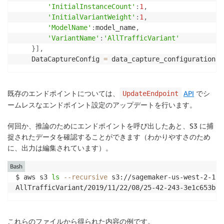
'InitialInstanceCount'
:
1
,
'InitialVariantWeight'
:
1
,
'ModelName'
:
model_name
,
'VariantName'
:
'AllTrafficVariant'
}
]
,
    DataCaptureConfig 
=
 data_capture_configuration
)
既存のエンドポイントについては、
API
でシ
UpdateEndpoint
ームレスなエンドポイント設定のアップデートを行います。
何回か、推論のためにエンドポイントを呼び出したあと、S3 に捕
捉されたデータを確認することができます（わかりやすさのため
に、出力は編集されています）。
Bash
$ aws s3 
ls
--recursive
 s3://sagemaker-us-west-2-123
AllTrafficVariant/2019/11/22/08/25-42-243-3e1c653b-8
これらのファイルから得られた内容の例です。