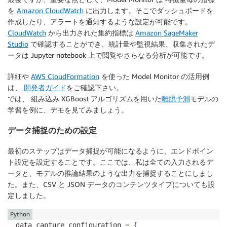
を
Amazon CloudWatch
に出力します。そこでダッシュボードを
作成したり、アラートを通知するような設定が可能です。
CloudWatch
から出力された集約指標は
Amazon SageMaker
Studio
で確認することができ、統計量や監視結果、収集されたデ
ータは Jupyter notebook 上で閲覧やさらなる分析が可能です。
詳細や
AWS CloudFormation
を使った Model Monitor の活用例
は、
開発者ガイド
をご確認下さい。
では、 組み込み XGBoost アルゴリズムを用いた
離脱予測
モデルの
学習を例に、デモを見てみましょう。
データ捕捉のための設定
最初のステップはデータ捕捉が可能になるように、エンドポイン
ト設定を設定することです。ここでは、私は全ての入力されるデ
ータと、モデルの推論結果のような出力を捕捉することにしまし
た。また、CSV と JSON データのコンテンツタイプについても設
定しました。
Python
data_capture_configuration 
=
{