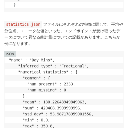
}
ファイルはそれぞれの特徴に関して、平均や
statistics.json
分位点、ユニークな値といった、エンドポイントが受け取ったデ
ータについて異なる統計量についての記載があります。こちらが
例になります。
JSON
"name" : "Day Mins",

    "inferred_type" : "Fractional",

    "numerical_statistics" : {

      "common" : {

        "num_present" : 2333,

        "num_missing" : 0

      },

      "mean" : 180.22648949849963,

      "sum" : 420468.3999999996,

      "std_dev" : 53.987178959901556,

      "min" : 0.0,

      "max" : 350.8,
