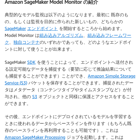
Amazon SageMaker Model Monitor の紹介
典型的なモデル監視は以下のようになります。最初に 既存のも
の、もしくは監視を目的に作られた新しいもの、どちらかの
SageMaker
エンドポイント
を開始するところから始めます。
Model Monitor は
組み込みアルゴリズム
、
組み込みフレームワー
ク
、
独自コンテナ
のいずれかであっても、どのようなエンドポイ
ントに対して使うことが出来ます。
SageMaker
SDK
を使うことによって、エンドポイントへ送付され
る設定可能なデータを捕捉する（要望に応じて推論結果について
も捕捉することができます）ことができ、
Amazon Simple Storage
Service (S3)
バケットを保存することができます。捕捉されたデー
タはメタデータ（コンテンツタイプやタイムスタンプなど）が付
与され、他の
S3
オブジェクトと同様に保護とアクセスをすること
ができます。
その後、エンドポイントにデプロイされているモデルを学習する
ときに使われるデータからベースラインを作ります（もちろん既
存のベースラインを再利用することも可能です）。これは
Amazon SageMaker Processing
ジョブを起動します。これは