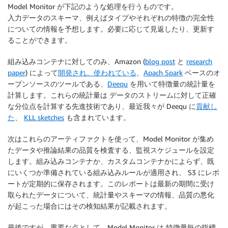
Model Monitor が下記のような処理を行うものです。
入力データのスキーマ、例えばタイプやそれぞれの特徴の完全性
についての情報を予想します。必要に応じて見返したり、更新す
ることができます。
組み込みコンテナに対してのみ、Amazon (
blog post
と
research
paper
) によって
開発され、使われている
、
Apach Spark
ベースのオ
ープンソースのツールである、
Deequ
を用いて特徴量の統計量を
計算します。これらの統計量は データのストリームに対して正確
な分位点を計算する先進技術であり、最近我々が Deequ に
貢献し
た
、
KLL sketches
も含まれています。
次はこれらのアーティファクトを使って、Model Monitor が集め
たデータや推論結果の品質を検査する、監視スケジュールを設定
します。組み込みコンテナか、カスタムコンテナかによらず、既
にいくつか準備されている組み込みルールが適用され、 S3 にレポ
ートが定期的に保存されます。このレポートは最新の期間に受け
取られたデータについて、統計量やスキーマの情報、品質の悪化
が起こった場合にはその検知結果が記載されます。
最後ですが、重要な点として、Model Monitor は 特徴量毎の指標