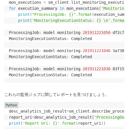
          } ],

mon_executions 
=
 sm_client
.
list_monitoring_execution
          "sketch" : {

for
 execution_summary 
in
 mon_executions
[
'MonitoringE
            "parameters" : {

print
(
"ProcessingJob: {}"
.
format
(
execution_summa
              "c" : 0.64,

print
(
'MonitoringExecutionStatus: {} \n'
.
format
(
              "k" : 2048.0

            },

ProcessingJob
:
 model
-
monitoring
-
201911221050
-
df2c7fc4
            "data" : [ [ 178.1, 160.3, 197.1, 105.2,
MonitoringExecutionStatus
:
 Completed 

ProcessingJob
:
 model
-
monitoring
-
201911221040
-
3a738dd7
MonitoringExecutionStatus
:
 Completed 

ProcessingJob
:
 model
-
monitoring
-
201911221030
-
83f15fb9
MonitoringExecutionStatus
:
 Completed 
これらの監視ジョブに関してレポートを見つけましょう。
Python
desc_analytics_job_result
=
sm_client
.
describe_process
report_uri
=
desc_analytics_job_result
[
'ProcessingOutp
print
(
'Report Uri: {}'
.
format
(
report_uri
)
)