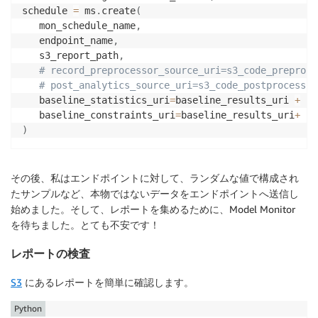
            "count" : 565.0

schedule 
=
 ms
.
create
(
          }, {

   mon_schedule_name
,
            "lower_bound" : 175.4,

   endpoint_name
,
            "upper_bound" : 210.48000000000002,

   s3_report_path
,
            "count" : 587.0

# record_preprocessor_source_uri=s3_code_preproce
          }, {

# post_analytics_source_uri=s3_code_postprocessor
            "lower_bound" : 210.48000000000002,

   baseline_statistics_uri
=
baseline_results_uri 
+
'/
            "upper_bound" : 245.56,

   baseline_constraints_uri
=
baseline_results_uri
+
'/
            "count" : 423.0

)
          }, {

            "lower_bound" : 245.56,

            "upper_bound" : 280.64,

その後、私はエンドポイントに対して、ランダムな値で構成され
            "count" : 180.0

たサンプルなど、本物ではないデータをエンドポイントへ送信し
          }, {

始めました。そして、レポートを集めるために、Model Monitor
            "lower_bound" : 280.64,

を待ちました。とても不安です！
            "upper_bound" : 315.72,

            "count" : 58.0

レポートの検査
          }, {

            "lower_bound" : 315.72,

S3
にあるレポートを簡単に確認します。
            "upper_bound" : 350.8,

            "count" : 10.0

Python