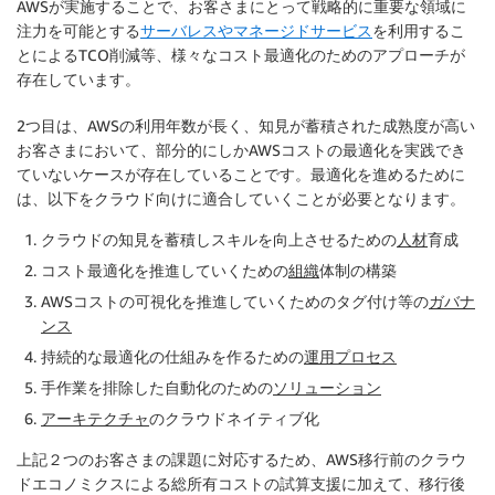
AWSが実施することで、お客さまにとって戦略的に重要な領域に
注力を可能とする
サーバレスやマネージドサービス
を利用するこ
とによるTCO削減等、様々なコスト最適化のためのアプローチが
存在しています。
2つ目は、AWSの利用年数が長く、知見が蓄積された成熟度が高い
お客さまにおいて、部分的にしかAWSコストの最適化を実践でき
ていないケースが存在していることです。最適化を進めるために
は、以下をクラウド向けに適合していくことが必要となります。
クラウドの知見を蓄積しスキルを向上させるための
人材
育成
コスト最適化を推進していくための
組織
体制の構築
AWSコストの可視化を推進していくためのタグ付け等の
ガバナ
ンス
持続的な最適化の仕組みを作るための
運用プロセス
手作業を排除した自動化のための
ソリューション
アーキテクチャ
のクラウドネイティブ化
上記２つのお客さまの課題に対応するため、AWS移行前のクラウ
ドエコノミクスによる総所有コストの試算支援に加えて、移行後