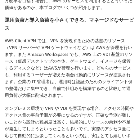
方改革を目指す場合に、AWS のサービスを利用するとどういった
価値があるのか、本ブログでいくつか紹介します。
運用負荷と導入負荷を小さくできる、マネージドなサービ
ス
AWS Client VPN では、VPN を実現するための基盤のリソース
（VPN サーバーや VPN ゲートウェイなど）は AWS が管理を行い
ます。また Amazon WorkSpaces でも、AWS 上の VDI 基盤のリソ
ース（仮想デスクトップの本体、ゲートウェイ、イメージを保管
するディスクなど）はAWSが管理を行います。どちらのサービス
も、利用するユーザーが増えた場合は動的にリソースが拡張され
ます。企業の IT 管理者は、運用時は認証のためのクライアント側
の整備だけに集中でき、自前で仕組みを構築するのと比較して運
用負荷が大幅に削減されます。
オンプレミス環境で VPN や VDI を実現する場合、アクセス時間や
アクセス量の事前予測が必要になるのですが、正確な予測が難し
いことから設計の難易度は高く、結果的にリソースの余剰や不足
が発生してしまうといったことも多いです。実際のアクセス量に
応じて自動的に拡張してくれるというのは、実はとても嬉しいポ