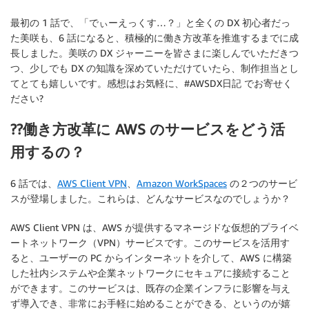
最初の 1 話で、「でぃーえっくす…？」と全くの DX 初心者だっ
た美咲も、6 話になると、積極的に働き方改革を推進するまでに成
長しました。美咲の DX ジャーニーを皆さまに楽しんでいただきつ
つ、少しでも DX の知識を深めていただけていたら、制作担当とし
てとても嬉しいです。感想はお気軽に、#AWSDX日記 でお寄せく
ださい?
??働き方改革に AWS のサービスをどう活
用するの？
6 話では、
AWS Client VPN
、
Amazon WorkSpaces
の２つのサービ
スが登場しました。これらは、どんなサービスなのでしょうか？
AWS Client VPN は、AWS が提供するマネージドな仮想的プライベ
ートネットワーク（VPN）サービスです。このサービスを活用す
ると、ユーザーの PC からインターネットを介して、AWS に構築
した社内システムや企業ネットワークにセキュアに接続すること
ができます。このサービスは、既存の企業インフラに影響を与え
ず導入でき、非常にお手軽に始めることができる、というのが嬉