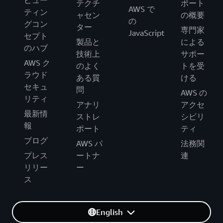
テクチ
ポート
AWS で
ティン
ャセン
の概要
の
グコン
ター
専門家
JavaScript
セプト
製品と
による
のハブ
技術上
サポー
AWS ク
のよく
トを受
ラウド
ある質
ける
セキュ
問
AWS の
リティ
アナリ
アクセ
最新情
ストレ
シビリ
報
ポート
ティ
ブログ
AWS パ
法務関
プレス
ートナ
連
リリー
ー
ス
English