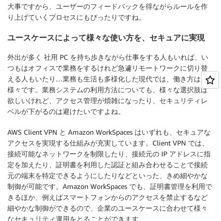
大事ですから、ユーザーのフィードバックを得ながらルールを作
り上げていくプロセスにもぴったりですね。
ユースケースによって様々な使い方を、セキュアに実現
外出が多く 社用 PC を持ち歩きながら仕事をする人もいれば、い
つもはオフィスで業務をするけれど急遽リモートワークに切り替
える人もいたり…業務も生活も多様化した現代では、働き方は
様々です。業務システムの利用方法についても、様々な選択肢は
欲しいけれど、アクセス管理が煩雑になったり、セキュリティレ
ベルが下がるのは避けたいですよね。
AWS Client VPN と Amazon WorkSpaces はいずれも、セキュアな
アクセスを実現する仕組みが充実しています。Client VPN では、
接続可能なネットワークを制限したり、接続元の IP アドレスに指
定を加えたり、証明書を利用した認証と組み合わせることで接続
元の端末を特定できるようにしたりなどといった、きめ細やかな
制御が可能です。Amazon WorkSpaces でも、証明書管理を利用で
きるほか、例えばスマートフォンからのアクセスを禁止するなど
細やかな制御ができるので、企業のユースケースに合わせて様々
なセキュリティ運用をとることができます。