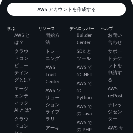
AWS アカウントを作成する
学ぶ
リソース
デベロッパー
ヘルプ
AWS と
開始方
Builder
お問い
は？
法
Center
合わせ
クラウ
トレー
SDK と
サポー
ドコン
ニング
ツール
トチケ
ピュー
ットを
AWS
AWS で
ティン
申請す
Trust
の .NET
グとは?
る
Center
AWS で
エージ
AWS
AWS ソ
の
ェンテ
re:Post
リュー
Python
ィック
ション
ナレッ
AWS で
AI とは?
ライブ
ジセン
の Java
クラウ
ラリ
ター
AWS で
ドコン
アーキ
AWS サ
の PHP
ピュー