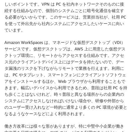
しいポイントです。VPN は PC を社内ネットワークそのものに接
続する仕組みなので、個別のシステムごとに暗号化通信を確立す
る必要がないからです。このサービスは、営業担当社が、社用 PC
を使って外出先から社内システムにアクセスしたいケースに向い
ています。
Amazon WorkSpaces は、マネージドな仮想デスクトップ（VDI）
サービスです。仮想デスクトップは、AWS 上に用意した仮想デス
クトップ環境に、リモートからアクセスする仕組みです。アクセ
ス元のクライアントデバイス上にはデータを持たないので、デー
タ漏洩のリスクを下げながらリモートで業務を行えます。利用に
は、PC やタブレット、スマートフォンにクライアントソフトウェ
アをインストールするほか、Web ブラウザから利用することもで
きます。幅広いデバイスから利用できるため、普段は社用 PC を持
ち歩くことはないけれど、時々普段と異なる場所からの企業内の
システムにアクセスしなければいけない場合や、研修や外部から
のユーザー受け入れなど一時的に通常より多くの PC 環境が必要と
なるようなケースなどによく利用されます。
働き方改革には様々な形がありますが、特に中堅中小企業が働き