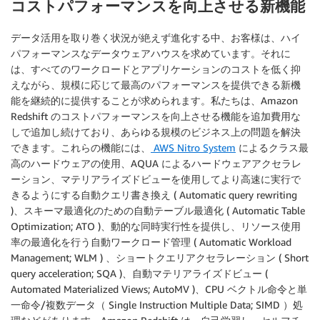
コストパフォーマンスを向上させる新機能
データ活用を取り巻く状況が絶えず進化する中、お客様は、ハイ
パフォーマンスなデータウェアハウスを求めています。それに
は、すべてのワークロードとアプリケーションのコストを低く抑
えながら、規模に応じて最高のパフォーマンスを提供できる新機
能を継続的に提供することが求められます。私たちは、Amazon
Redshift のコストパフォーマンスを向上させる機能を追加費用な
しで追加し続けており、あらゆる規模のビジネス上の問題を解決
できます。これらの機能には、
AWS Nitro System
によるクラス最
高のハードウェアの使用、AQUA によるハードウェアアクセラレ
ーション、マテリアライズドビューを使用してより高速に実行で
きるようにする自動クエリ書き換え ( Automatic query rewriting
)、スキーマ最適化のための自動テーブル最適化 ( Automatic Table
Optimization; ATO )、動的な同時実行性を提供し、リソース使用
率の最適化を行う自動ワークロード管理 ( Automatic Workload
Management; WLM ) 、ショートクエリアクセラレーション ( Short
query acceleration; SQA )、自動マテリアライズドビュー (
Automated Materialized Views; AutoMV )、CPU ベクトル命令と単
一命令/複数データ（ Single Instruction Multiple Data; SIMD ）処