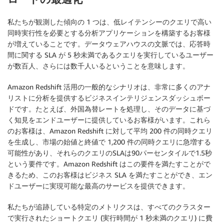
私たちが観測した傾向の 1 つは、低レイテンシーのクエリで高い
同時実行性を必要とする分析アプリケーションを構築するお客様
が増えていることです。データウェアハウスの文脈では、応答時
間に関する SLA が 5 秒未満であるクエリを実行しているユーザー
が数百人、さらには数千人いるということを意味します。
Amazon Redshift 活用の一般的なシナリオは、非常に多くのアナ
リストに分析を提供するビジネスインテリジェンスダッシュボー
ドです。たとえば、外国為替レートを処理し、そのデータに基づ
く知見をエンドユーザーに提供しているお客様がいます。これら
のお客様は、Amazon Redshift に対して平均 200 件の同時クエリ
を生成し、市場の始値と終値で 1,200 件の同時クエリに急増する
可能性があり、それらのクエリのSLAは90パーセンタイルで1.5秒
という要件です。Amazon Redshift はこの要件を満たすことがで
きるため、このお客様はビジネス SLA を満たすことができ、エン
ドユーザーに実現可能な最高のサービスを提供できます。
私たちが追跡している特定のメトリクスは、すべてのクラスター
で実行されたショートクエリ (実行時間が 1 秒未満のクエリ) に費