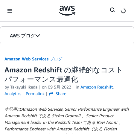
Skip to Main Content
AWS ブログ
ホーム
Amazon Web Services ブログ
Amazon Redshift の継続的なコスト
カテゴリ
パフォーマンス最適化
エディション
by
Takayuki Ikeda
on
09 5月 2022
in
Amazon Redshift
,
Analytics
Permalink
Share
本記事はAmazon Web Services, Senior Performance Engineer with
Amazon Redshift である Stefan Gromoll 、Senior Product
Management leader in the Redshift Team である Ravi Animi 、
Performance Engineer with Amazon Redshift である Florian