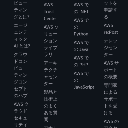
ピュー
ットを
AWS
AWS で
ティン
申請す
Trust
の .NET
グとは?
る
Center
AWS で
エージ
AWS
AWS ソ
の
ェンテ
re:Post
リュー
Python
ィック
ション
ナレッ
AWS で
AI とは?
ライブ
ジセン
の Java
クラウ
ラリ
ター
AWS で
ドコン
アーキ
AWS サ
の PHP
ピュー
テクチ
ポート
AWS で
ティン
ャセン
の概要
の
グコン
ター
専門家
JavaScript
セプト
製品と
による
のハブ
技術上
サポー
AWS ク
のよく
トを受
ラウド
ある質
ける
セキュ
問
AWS の
リティ
アナリ
アクセ