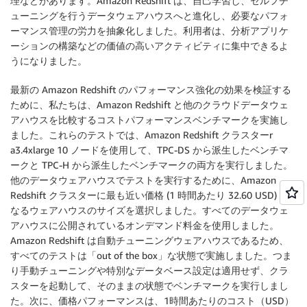
理などがあります。Amazon Redshift は、自己学習し、セルフチ
ューニングを行うデータウェアハウスへと進化し、必要なパフォ
ーマンス管理の労力を抽象化しました。利用者は、分析アプリケ
ーションの構築などの価値の高いアクティビティに集中できるよ
うになりました。
最新の Amazon Redshift のパフォーマンス強化の効果を検証する
ために、私たちは、Amazon Redshift と他のクラウドデータウェ
アハウスを比較するコストパフォーマンスベンチマークを実施し
ました。これらのテストでは、Amazon Redshift クラスターr
a3.4xlarge 10 ノードを使用して、TPC-DS から派生したベンチマ
ークと TPC-H から派生したベンチマークの両方を実行しました。
他のデータウェアハウスでテストを実行するために、Amazon
Redshift クラスターに最も近い価格 (1 時間あたり 32.60 USD) と
なるウェアハウスのサイズを選択しました。すべてのデータウェ
アハウスに公開されているオンデマンド料金を使用しました。
Amazon Redshift は自動チューニングウェアハウスであるため、
すべてのテストは「out of the box」な状態で実施しました。つま
り手動チューニングや特別なデータベース設定は適用せず、クラ
スターを起動して、そのままの状態でベンチマークを実行しまし
た。次に、価格パフォーマンスは、1時間あたりのコスト（USD）