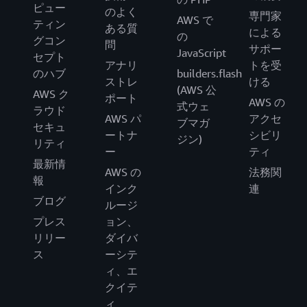
ピュー
のよく
専門家
AWS で
ティン
ある質
による
の
グコン
問
サポー
JavaScript
セプト
アナリ
トを受
のハブ
builders.flash
ストレ
ける
(AWS 公
AWS ク
ポート
AWS の
式ウェ
ラウド
AWS パ
アクセ
ブマガ
セキュ
ートナ
シビリ
ジン)
リティ
ー
ティ
最新情
AWS の
法務関
報
インク
連
ブログ
ルージ
プレス
ョン、
リリー
ダイバ
ス
ーシテ
ィ、エ
クイテ
ィ