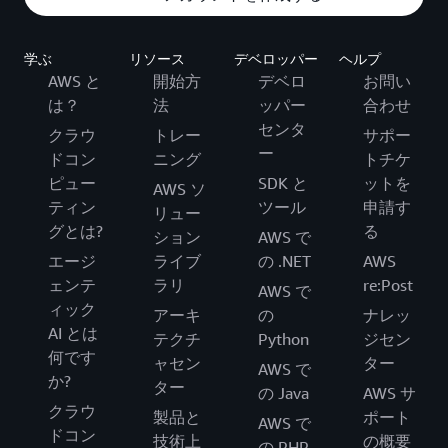
学ぶ
リソース
デベロッパー
ヘルプ
AWS と
開始方
デベロ
お問い
は？
法
ッパー
合わせ
センタ
クラウ
トレー
サポー
ー
ドコン
ニング
トチケ
ピュー
SDK と
ットを
AWS ソ
ティン
ツール
申請す
リュー
グとは?
る
ション
AWS で
エージ
ライブ
の .NET
AWS
ェンテ
ラリ
re:Post
AWS で
ィック
アーキ
の
ナレッ
AI とは
テクチ
Python
ジセン
何です
ャセン
ター
AWS で
か?
ター
の Java
AWS サ
クラウ
製品と
ポート
AWS で
ドコン
技術上
の概要
の PHP