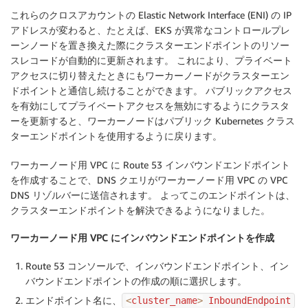
これらのクロスアカウントの Elastic Network Interface (ENI) の IP
アドレスが変わると、たとえば、EKS が異常なコントロールプレ
ーンノードを置き換えた際にクラスターエンドポイントのリソー
スレコードが自動的に更新されます。 これにより、プライベート
アクセスに切り替えたときにもワーカーノードがクラスターエン
ドポイントと通信し続けることができます。 パブリックアクセス
を有効にしてプライベートアクセスを無効にするようにクラスタ
ーを更新すると、ワーカーノードはパブリック Kubernetes クラス
ターエンドポイントを使用するように戻ります。
ワーカーノード用 VPC に Route 53 インバウンドエンドポイント
を作成することで、DNS クエリがワーカーノード用 VPC の VPC
DNS リゾルバーに送信されます。 よってこのエンドポイントは、
クラスターエンドポイントを解決できるようになりました。
ワーカーノード用 VPC にインバウンドエンドポイントを作成
Route 53 コンソールで、
インバウンドエンドポイント、イン
バウンドエンドポイントの作成
の順に選択します。
エンドポイント名
に、
<
cluster_name
>
 InboundEndpoint