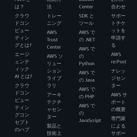
は？
法
Center
合わせ
クラウ
トレー
SDK と
サポー
ドコン
ニング
ツール
トチケ
ピュー
ットを
AWS
AWS で
ティン
申請す
Trust
の .NET
グとは?
る
Center
AWS で
エージ
AWS
AWS ソ
の
ェンテ
re:Post
リュー
Python
ィック
ション
ナレッ
AWS で
AI とは?
ライブ
ジセン
の Java
クラウ
ラリ
ター
AWS で
ドコン
アーキ
AWS サ
の PHP
ピュー
テクチ
ポート
AWS で
ティン
ャセン
の概要
の
グコン
ター
専門家
JavaScript
セプト
製品と
による
のハブ
技術上
サポー