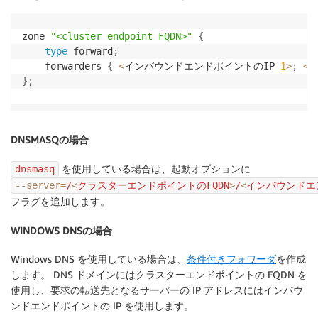
zone 
"<cluster endpoint FQDN>"
{
type
 forward
;
    forwarders 
{
<
インバウンドエンドポイントのIP 
1
>
;
<
イ
}
;
DNSMASQの場合
を使用している場合は、起動オプションに
dnsmasq
--server
=
/
<
クラスターエンドポイントのFQDN
>
/
<
インバウンドエ
フラグを追加します。
WINDOWS DNSの場合
Windows DNS を使用している場合は、
条件付きフォワーダ
を作成
します。 DNS ドメインにはクラスターエンドポイントの FQDN を
使用し、要求の転送先となるサーバーの IP アドレスにはインバウ
ンドエンドポイントの IP を使用します。