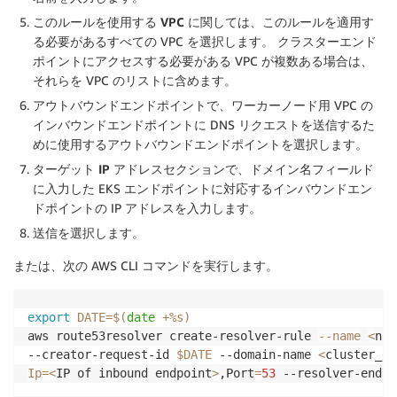
このルールを使用する VPC
に関しては、このルールを適用す
る必要があるすべての VPC を選択します。 クラスターエンド
ポイントにアクセスする必要がある VPC が複数ある場合は、
それらを VPC のリストに含めます。
アウトバウンドエンドポイント
で、ワーカーノード用 VPC の
インバウンドエンドポイントに DNS リクエストを送信するた
めに使用するアウトバウンドエンドポイントを選択します。
ターゲット IP アドレス
セクションで、
ドメイン名
フィールド
に入力した EKS エンドポイントに対応するインバウンドエン
ドポイントの IP アドレスを入力します。
送信
を選択します。
または、次の AWS CLI コマンドを実行します。
export
DATE
=
$(
date
 +%s
)
aws route53resolver create-resolver-rule 
--name
<
nam
--creator-request-id 
$DATE
 --domain-name 
<
cluster_en
Ip
=
<
IP of inbound endpoint
>
,Port
=
53
 --resolver-endpo