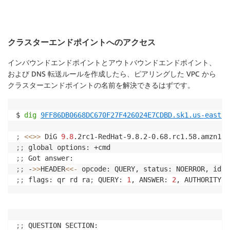
クラスターエンドポイントへのアクセス
インバウンドエンドポイントとアウトバウンドエンドポイント、
および DNS 転送ルールを作成したら、ピアリングした VPC から
クラスターエンドポイントの名前を解決できるはずです。
$ 
dig
9FF86DB0668DC670F27F426024E7CDBD.sk1.us-east-1
;
<<
>>
 DiG 
9.8
.2rc1-RedHat-9.8.2-0.68.rc1.58.amzn1 
<
;
;
;
;
;
;
 -
>>
HEADER
<<-
 opcode: QUERY, status: NOERROR, id: 
;
;
 flags: qr rd ra
;
 QUERY: 
1
, ANSWER: 
2
, AUTHORITY: 
;
;