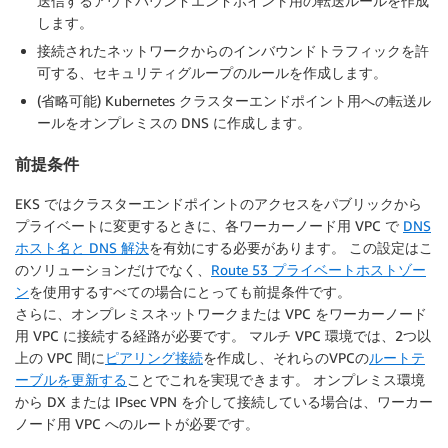
送信するアウトバウンドエンドポイント用の転送ルールを作成
します。
接続されたネットワークからのインバウンドトラフィックを許
可する、セキュリティグループのルールを作成します。
(省略可能) Kubernetes クラスターエンドポイント用への転送ル
ールをオンプレミスの DNS に作成します。
前提条件
EKS ではクラスターエンドポイントのアクセスをパブリックから
プライベートに変更するときに、各ワーカーノード用 VPC で
DNS
ホスト名と DNS 解決
を有効にする必要があります。 この設定はこ
のソリューションだけでなく、
Route 53 プライベートホストゾー
ン
を使用するすべての場合にとっても前提条件です。
さらに、オンプレミスネットワークまたは VPC をワーカーノード
用 VPC に接続する経路が必要です。 マルチ VPC 環境では、2つ以
上の VPC 間に
ピアリング接続
を作成し、それらのVPCの
ルートテ
ーブルを更新する
ことでこれを実現できます。 オンプレミス環境
から DX または IPsec VPN を介して接続している場合は、ワーカー
ノード用 VPC へのルートが必要です。