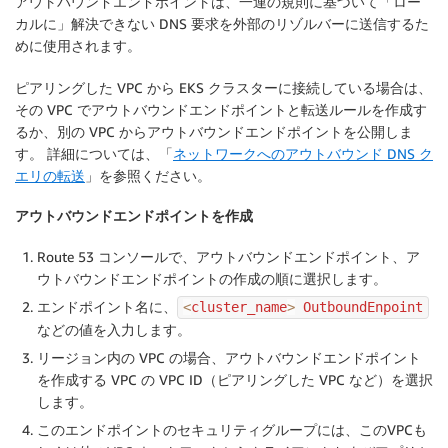
アウトバウンドエンドポイントは、一連の規則に基づいて「ロー
カルに」解決できない DNS 要求を外部のリゾルバーに送信するた
めに使用されます。
ピアリングした VPC から EKS クラスターに接続している場合は、
その VPC でアウトバウンドエンドポイントと転送ルールを作成す
るか、別の VPC からアウトバウンドエンドポイントを公開しま
す。 詳細については、「
ネットワークへのアウトバウンド DNS ク
エリの転送
」を参照ください。
アウトバウンドエンドポイントを作成
Route 53 コンソールで、
アウトバウンドエンドポイント
、
ア
ウトバウンドエンドポイントの作成
の順に選択します。
エンドポイント名
に、
<
cluster_name
>
 OutboundEnpoint
などの値を入力します。
リージョン内の VPC の場合、アウトバウンドエンドポイント
を作成する VPC の VPC ID（ピアリングした VPC など）を選択
します。
このエンドポイントのセキュリティグループには、このVPCも