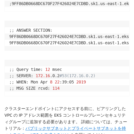
;
;
;
 ANSWER SECTION:

9FF86DB0668DC670F27F426024E7CDBD.sk1.us-east-1.eks.a
9FF86DB0668DC670F27F426024E7CDBD.sk1.us-east-1.eks.a
;
;
 Query time: 
12
;
;
 SERVER: 
172.16
.0.2
#53(172.16.0.2)
;
;
 WHEN: Mon Apr 
8
22
:39:05 
2019
;
;
 MSG SIZE rcvd: 
114
クラスターエンドポイントにアクセスする前に、ピアリングした
VPC の IP アドレス範囲を EKS コントロールプレーンセキュリテ
ィグループに追加する必要があります。 詳細については、チュー
トリアル：
パブリックサブネットとプライベートサブネットを持