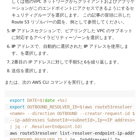
しくは他のVPC ネットワークからクライアントおよびアプリケ
ーションがこのエンドポイントにアクセスできるようにするセ
キュリティグループを選択します。 この記事の冒頭に示した
Route 53 リゾルバーの図を、例として参照してください。
IP アドレス
セクションで、ピアリングした VPC のサブネット
に対応するアベイラビリティーゾーンを選択します。
IP アドレス
で、
自動的に選択された IP アドレスを使用しま
す。
を選択します。
2番目の IP アドレスに対して手順5と6を繰り返します。
送信を選択します。
または、次の AWS CLI コマンドを実行します。
export
DATE
=
$(
date
 +%s
)
export
OUTBOUND_RESOLVER_ID
=
$(
aws route53resolver cr
<
name
>
--direction
 OUTBOUND --creator-request-id $DA
--ip-addresses 
SubnetId
=
<
subnetId
>
,Ip
=
<
IP address
>
S
|
 jq 
-r
 .ResolverEndpoint.Id
)
aws route53resolver list-resolver-endpoint-ip-addres
$OUTBOUND_RESOLVER_ID
|
 jq .IpAddresses
[
]
.Ip