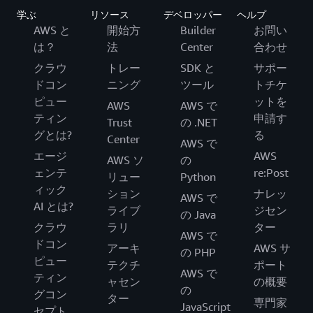
学ぶ
リソース
デベロッパー
ヘルプ
AWS と
開始方
Builder
お問い
は？
法
Center
合わせ
クラウ
トレー
SDK と
サポー
ドコン
ニング
ツール
トチケ
ピュー
ットを
AWS
AWS で
ティン
申請す
Trust
の .NET
グとは?
る
Center
AWS で
エージ
AWS
AWS ソ
の
ェンテ
re:Post
リュー
Python
ィック
ション
ナレッ
AWS で
AI とは?
ライブ
ジセン
の Java
クラウ
ラリ
ター
AWS で
ドコン
アーキ
AWS サ
の PHP
ピュー
テクチ
ポート
AWS で
ティン
ャセン
の概要
の
グコン
ター
専門家
JavaScript
セプト