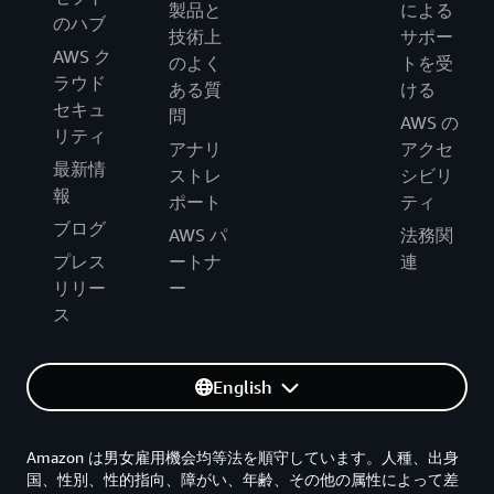
製品と
による
のハブ
技術上
サポー
AWS ク
のよく
トを受
ラウド
ある質
ける
セキュ
問
AWS の
リティ
アナリ
アクセ
最新情
ストレ
シビリ
報
ポート
ティ
ブログ
AWS パ
法務関
プレス
ートナ
連
リリー
ー
ス
English
Amazon は男女雇用機会均等法を順守しています。人種、出身
国、性別、性的指向、障がい、年齢、その他の属性によって差