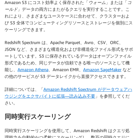
Amazon S3 にコスト効率よく保存された「
ウォーム
」または「
コ
ールド
」データの両方にまたがるクエリを実行することです。こ
れにより、さまざまなユースケースに合わせて、クラスターおよ
び S3 全体でコンピューティングリソースとストレージを個別にス
ケーリングできます。
Redshift Spectrum は、Apache Parquet、Avro、CSV、ORC、
JSON など、さまざまな構造化および非構造化ファイル形式をサポ
ートしています。S3 に保存されているデータはオープンファイル
形式であるため、同じデータが信頼できる唯一のソースとして機
能し、
Amazon Athena
、Amazon EMR、
Amazon SageMaker
など
の他のサービスが S3 データレイクから直接アクセスできます。
詳細については、「
Amazon Redshift Spectrum がデータウェアハ
ウジングをエクサバイトに拡張—読み込み不要
」を参照してくだ
さい。
同時実行スケーリング
同時実行スケーリングを使用して、Amazon Redshift はクエリ処
理能力を自動的かつ柔軟にスケーリングし、数百の同時クエリに