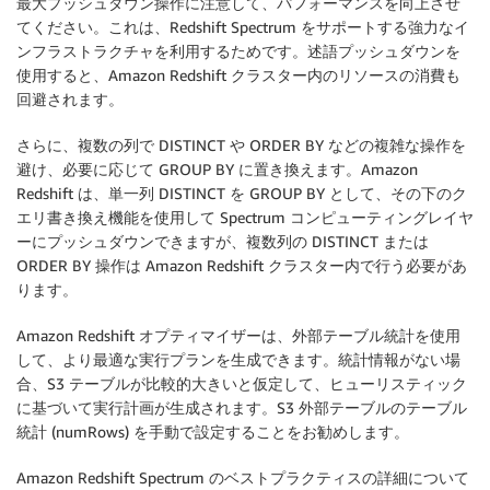
最大プッシュダウン操作に注意して、パフォーマンスを向上させ
てください。これは、Redshift Spectrum をサポートする強力なイ
ンフラストラクチャを利用するためです。述語プッシュダウンを
使用すると、Amazon Redshift クラスター内のリソースの消費も
回避されます。
さらに、複数の列で DISTINCT や ORDER BY などの複雑な操作を
避け、必要に応じて GROUP BY に置き換えます。Amazon
Redshift は、単一列 DISTINCT を GROUP BY として、その下のク
エリ書き換え機能を使用して Spectrum コンピューティングレイヤ
ーにプッシュダウンできますが、複数列の DISTINCT または
ORDER BY 操作は Amazon Redshift クラスター内で行う必要があ
ります。
Amazon Redshift オプティマイザーは、外部テーブル統計を使用
して、より最適な実行プランを生成できます。統計情報がない場
合、S3 テーブルが比較的大きいと仮定して、ヒューリスティック
に基づいて実行計画が生成されます。S3 外部テーブルのテーブル
統計 (numRows) を手動で設定することをお勧めします。
Amazon Redshift Spectrum のベストプラクティスの詳細について