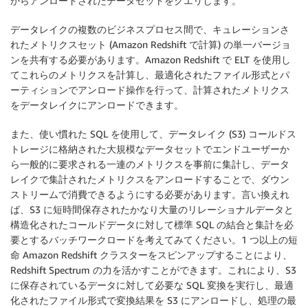
からアンロードされたデータセットをクエリします。
データレイクの複数のビジネスプロセス間で、キュレーションさ
れたメトリクスセット (Amazon Redshift で計算) の単一バージョ
ンを共有する必要があります。Amazon Redshift で ELT を使用し
てこれらのメトリクスを計算し、最適化されたファイル形式とパ
ーティションでアンロード操作を行って、計算されたメトリクス
をデータレイクにアンロードできます。
また、使い慣れた SQL を使用して、データレイク (S3) コールドス
トレージに格納された大規模なデータセットでエンドユーザーか
ら一般的に要求される一連のメトリクスを事前に集計し、データ
レイクで集計されたメトリクスをアンロードすることで、ダウン
ストリームで消費できるようにする必要があります。言い換えれ
ば、S3 に短時間保存されたかなり大量のリレーショナルデータと
構造化されたコールドデータに対して標準 SQL の結合と集計を必
要とするバッチワークロードを考えてみてください。1 つ以上の短
命 Amazon Redshift クラスターをスピンアップすることにより、
Redshift Spectrum の力を活かすことができます。これにより、S3
に保存されているデータに対して必要な SQL 変換を実行し、最適
化されたファイル形式で変換結果を S3 にアンロードし、処理の最