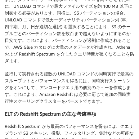
に、UNLOAD コマンドで最大ファイルサイズを約 100 MB 以下に
制御する必要があります。同様に、S3 パーティションの場合、
UNLOAD コマンドで低カーディナリティパーティション列 (年、
四半期、月、日が適切な選択) を選択することにより、S3 のテー
ブルごとのパーティション数を数百まで超えないようにするのが
目安です。これにより、パーティションが過剰に作成されること
で、AWS Glue カタログに大量のメタデータが作成され、Athena
および Redshift Spectrum を介したクエリ時間が長くなることを防
ぎます。
並行して実行される複数の UNLOAD コマンドの同時実行で最高の
スループットとパフォーマンスを得るには、同時実行スケーリン
グをオンにして、アンロードクエリ用の個別のキューを作成しま
す。これにより、Amazon Redshift は必要に応じて追加の同時実
行性スケーリングクラスターをバーストできます。
ELT の Redshift Spectrum の主な考慮事項
Redshift Spectrum から最高のパフォーマンスを得るには、クエリ
プランで S3 スキャン、投影、フィルタリング、集計などの可能な