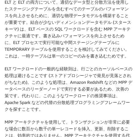
ELT と ELT の両方について、適切なデータ型と分散方法を使用し
たステージングテーブルを含むすべてのテーブルのパフォーマン
スを向上させるために、適切な物理データモデルを構築すること
が重要です。結合が少ないディメンションデータモデル (スタース
キーマ) は、ELT ベースの SQL ワークロードを含む MPP アーキテ
クチャに最適です。書き込みパフォーマンスを向上させるため
に、ELT プロセスで実行可能な中間ステージングテーブルに
TEMPORARY テーブルを使用することを検討してみてください。
これは、一時テーブルは単一のコピーのみを書き込むためです。
ELT ワークロードの一般的な経験則は、行ごとのカーソルベースの
処理は避けることです (ストアドプロシージャで発見が見落とされ
がちなため)。このような処理は、Amazon Redshift などの MPP デ
ータベースのリーダーノードで実行する必要があるため、次善の
策です。代わりに、このようなワークロードの推奨事項は、
Apache Spark などの代替の分散処理プログラミングフレームワー
クを探すことです。
MPP アーキテクチャを使用して、トランザクションが非常に必要
な場合に数百から数千の単一レコードを挿入、更新、削除するこ
とは、効率的ではありません。MPP アーキテクチャを使用する代