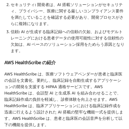
セキュリティ:
開発者は、AI 搭載ソリューションがセキュリテ
ィ、プライバシー、医療に関する厳しいコンプライアンス要件
を満たしていることを確認する必要があり、開発プロセスがさ
らに複雑になります。
信頼:
AI が生成する臨床記録への信頼の欠如、およびモデルト
レーニングにおける患者データの使用可能性に対する信頼性の
欠如は、AI ベースのソリューション採用をためらう原因となり
ます。
AWS HealthScribe の紹介
AWS HealthScribe は、医療ソフトウェアベンダーが患者と臨床医
の会話を文書化、要約し、臨床記録を自動生成するアプリケーシ
ョンの開発を支援する HIPAA 適格サービスです。AWS
HealthScribe は、会話型 AI と生成系 AI を組み合わせることで、
臨床記録作成の負担を軽減し、診察体験を向上させます。AWS
HealthScribe は、臨床アプリケーションにおける臨床記録作成を
迅速に行えるよう設計された AI 搭載の堅牢な機能一式を提供しま
す。AWS HealthScribe は、患者と臨床医の会話音声を分析して以
下の機能を提供します。