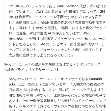
3M HIS のプレジデントである Garri Garrison 氏は、次のように
述べています。「AWS に組み込まれた機械学習によって、3M
HIS は臨床医のワークフローや手間のかかるプロセスを変革
し、医療機関における臨床文書の作成や請求業務を効率化でき
ます。3M HIS は AWS と提携し、臨床における文書化ワークフ
ローに直接、対話型生成 AI を導入しています。AWS
HealthScribe が当社の臨床アプリケーションの中核コンポーネ
ントとなることで、3M のアンビエント臨床文書作成やバーチ
ャルアシスタントソリューションをより迅速かつ高度化して、
大規模に提供できるようになるでしょう」
Babylon は、人々の健康を大規模に管理するデジタルファースト
の統合プライマリケアサービスです。
Babylon のチーフ・サイエンス・オフィサーである Saurabh
Johri 氏は、次のように述べています。「人間の持つ医療の専
門知識と AI を融合することで、質の高いヘルスケアをより手
頃な価格で利用しやすくし、医療従事者にかかる負担を軽減で
きます。その一例が臨床概要などの分野でのイノベーションで
あり、ヘルスケアにおけるアウトカムの改善につながる可能性