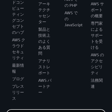
ドコン
アーキ
AWS サ
の PHP
ピュー
テクチ
ポート
AWS で
ティン
ャセン
の概要
の
グコン
ター
専門家
JavaScript
セプト
製品と
による
のハブ
技術上
サポー
AWS ク
のよく
トを受
ラウド
ある質
ける
セキュ
問
AWS の
リティ
アナリ
アクセ
最新情
ストレ
シビリ
報
ポート
ティ
ブログ
AWS パ
法務関
プレス
ートナ
連
リリー
ー
ス