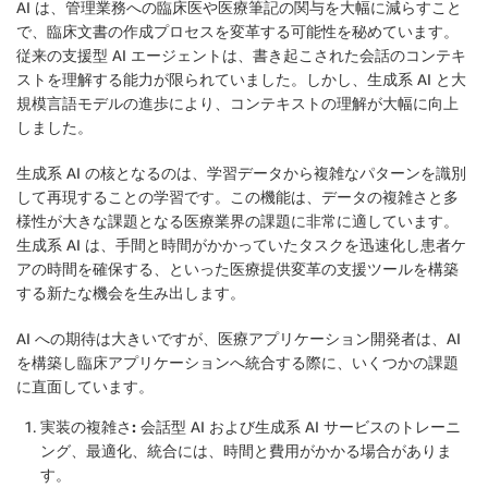
AI は、管理業務への臨床医や医療筆記の関与を大幅に減らすこと
で、臨床文書の作成プロセスを変革する可能性を秘めています。
従来の支援型 AI エージェントは、書き起こされた会話のコンテキ
ストを理解する能力が限られていました。しかし、生成系 AI と大
規模言語モデルの進歩により、コンテキストの理解が大幅に向上
しました。
生成系 AI の核となるのは、学習データから複雑なパターンを識別
して再現することの学習です。この機能は、データの複雑さと多
様性が大きな課題となる医療業界の課題に非常に適しています。
生成系 AI は、手間と時間がかかっていたタスクを迅速化し患者ケ
アの時間を確保する、といった医療提供変革の支援ツールを構築
する新たな機会を生み出します。
AI への期待は大きいですが、医療アプリケーション開発者は、AI
を構築し臨床アプリケーションへ統合する際に、いくつかの課題
に直面しています。
実装の複雑さ:
会話型 AI および生成系 AI サービスのトレーニ
ング、最適化、統合には、時間と費用がかかる場合がありま
す。