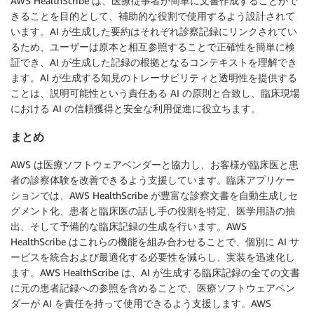
AWS HealthScribe は、医療従事者が簡単に文書作成することがで
きることを目的として、補助的な役割で使用するよう設計されて
います。AI が生成した要約はそれぞれ診察記録にリンクされてい
るため、ユーザーは原本と相互参照することで正確性を簡単に検
証でき、AI が生成した記録の根拠となるコンテキストを理解でき
ます。AI が生成する知見のトレーサビリティと透明性を提供する
ことは、説明可能性という責任ある AI の原則と合致し、臨床現場
における AI の信頼獲得と安全な利用促進に役立ちます。
まとめ
AWS は医療ソフトウェアベンダーと協力し、お客様が臨床医と患
者の診察体験を改善できるよう支援しています。臨床アプリケー
ションでは、AWS HealthScribe が豊富な診察文書を自動生成しセ
グメント化、患者と臨床医の話し手の役割を特定、医学用語の抽
出、そして予備的な臨床記録の生成を行います。AWS
HealthScribe はこれらの機能を組み合わせることで、個別に AI サ
ービスを統合および最適化する必要性を減らし、実装を迅速化し
ます。AWS HealthScribe は、AI が生成する臨床記録の全ての文書
に元の患者記録への参照を含めることで、医療ソフトウェアベン
ダーが AI を責任を持って使用できるよう支援します。AWS