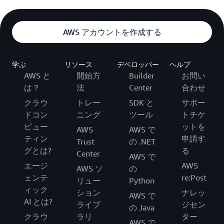
AWS アカウントを作成する
学ぶ
リソース
デベロッパー
ヘルプ
AWS と
開始方
Builder
お問い
は？
法
Center
合わせ
クラウ
トレー
SDK と
サポー
ドコン
ニング
ツール
トチケ
ピュー
ットを
AWS
AWS で
ティン
申請す
Trust
の .NET
グとは?
る
Center
AWS で
エージ
AWS
AWS ソ
の
ェンテ
re:Post
リュー
Python
ィック
ション
ナレッ
AWS で
AI とは?
ライブ
ジセン
の Java
クラウ
ラリ
ター
AWS で