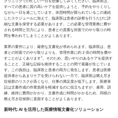
クリニックでの忙しい一日を想像してみてください。臨床医は、
すべての患者に質の高いケアを提供しようと、予約をやりくりし
ながら一日を過ごしています。休憩時間が限られているこの連続
したスケジュールに加えて、臨床医は患者の診察を行うたびに詳
細な文書を保管する必要があります。この必要な管理業務に費や
される時間と労力により、患者との貴重な対面でのやり取りの時
間を奪われてしまうことがよくあります。
業界の要件により、厳密な文書化が求められます。臨床医は、患
者との対面でのやり取りよりも、管理作業に約 2 倍の時間を費や
1
すことがよくあります
。そのため、思いやりのあるケアを提供す
ることと、正確な記録を維持することとの間で葛藤が生じていま
す。この負担は、臨床医と患者の両方に発生します。患者は医療
提供者からあまりケアを受けられない一方で、臨床医は燃え尽き
症候群のリスクが高くなり、仕事の満足度が低下します。医療筆
記は文書作成の作業負荷を軽減するのに役立ちますが、雇用、訓
練、維持に費用がかかり、文書作成に時間がかかるため、同様の
燃え尽き症候群に直面することがよくあります。
新時代: AI を活用した医療情報文書化ソリューション