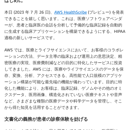
はじめに
本日 (2023 年 7 月 26 日)、
AWS HealthScribe
(プレビュー) を発表
できることを嬉しく思います。これは、医療ソフトウェアベンダ
ーが、患者と臨床医の会話を分析して予備的な臨床記録を自動的
に生成する臨床アプリケーションを構築できるようにする、HIPAA
適格の新しいサービスです。
AWS では、医療とライフサイエンスにおいて、お客様のコラボレ
ーションの方法、データ主導の臨床および運用上の意思決定、精
密医療の実現、医療費削減などの目的に特化したサービスに投資
してきました。AWS には、医療やライフサイエンスのデータを保
存、変換、分析、アクセスできる、高性能で人口規模のアプリケ
ーション構築が可能な最先端の機能が備わっています。目的に特
化した機能により、お客様は、臨床記録、ゲノムやその他のオミ
クスデータ、医用画像、構造化されていない医療テキストや音声
など、さまざまな種類の医療データや科学データを管理し、そこ
から得た知見を活用することができます。
文書化の義務が患者の診察体験を妨げる