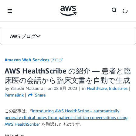
Skip to Main Content
AWS ブログ
ホーム
Amazon Web Services ブログ
AWS HealthScribe の紹介 — 患者と臨
カテゴリ
床医の会話から臨床文書を自動で生成
エディション
by
Yasushi Matsuura
on
08 8月 2023
in
Healthcare
,
Industries
Permalink
Share
この記事は、“
Introducing AWS HealthScribe – automatically
generate clinical notes from patient-clinician conversations using
AWS HealthScribe
” を翻訳したものです。