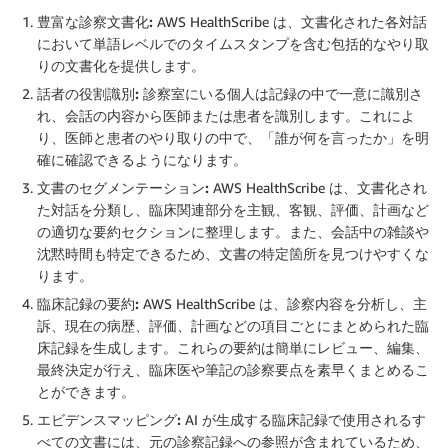
豊富な診察文書化:
AWS HealthScribe は、文書化された各対話
において単語レベルでのタイムスタンプを含む包括的なやり取
りの文書化を提供します。
話者の役割識別:
診察室にいる個人は記録の中で一意に識別さ
れ、会話の内容から医師または患者を識別します。これによ
り、医師と患者のやり取りの中で、「誰が何を言ったか」を明
確に確認できるようになります。
文書のセグメンテーション:
AWS HealthScribe は、文書化され
た対話を分類し、臨床関連部分を主観、客観、評価、計画など
の適切な要約セクションに整理します。また、会話中の雑談や
沈黙時間も特定できるため、文書の特定箇所を見つけやすくな
ります。
臨床記録の要約:
AWS HealthScribe は、診察内容を分析し、主
訴、現在の病歴、評価、計画などの項目ごとにまとめられた臨
床記録を生成します。これらの要約は簡単にレビュー、編集、
最終決定が行え、臨床医や筆記の診察要点を素早くまとめるこ
とができます。
エビデンスマッピング:
AI が生成する臨床記録で使用されるす
べての文書には、元の診察記録への参照が含まれているため、