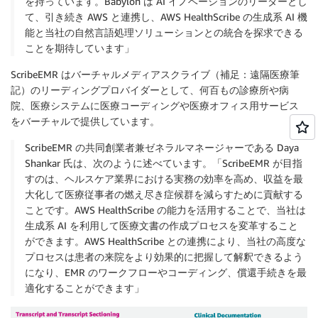
を持っています。Babylon は AI イノベーションのリーダーとし
て、引き続き AWS と連携し、AWS HealthScribe の生成系 AI 機
能と当社の自然言語処理ソリューションとの統合を探求できる
ことを期待しています」
ScribeEMR はバーチャルメディアスクライブ（補足：遠隔医療筆
記）のリーディングプロバイダーとして、何百もの診療所や病
院、医療システムに医療コーディングや医療オフィス用サービス
をバーチャルで提供しています。
ScribeEMR の共同創業者兼ゼネラルマネージャーである Daya
Shankar 氏は、次のように述べています。「ScribeEMR が目指
すのは、ヘルスケア業界における実務の効率を高め、収益を最
大化して医療従事者の燃え尽き症候群を減らすために貢献する
ことです。AWS HealthScribe の能力を活用することで、当社は
生成系 AI を利用して医療文書の作成プロセスを変革すること
ができます。AWS HealthScribe との連携により、当社の高度な
プロセスは患者の来院をより効果的に把握して解釈できるよう
になり、EMR のワークフローやコーディング、償還手続きを最
適化することができます」