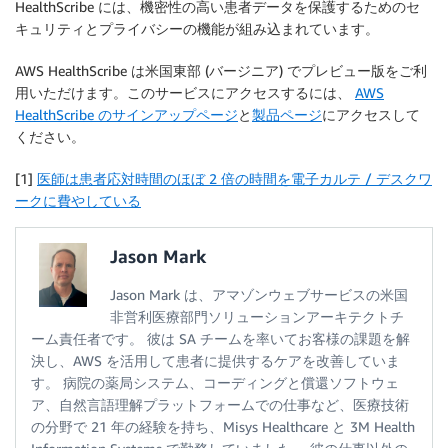
HealthScribe には、機密性の高い患者データを保護するためのセ
キュリティとプライバシーの機能が組み込まれています。
AWS HealthScribe は米国東部 (バージニア) でプレビュー版をご利
用いただけます。このサービスにアクセスするには、
AWS
HealthScribe のサインアップページ
と
製品ページ
にアクセスして
ください。
[1]
医師は患者応対時間のほぼ 2 倍の時間を電子カルテ / デスクワ
ークに費やしている
Jason Mark
Jason Mark は、アマゾンウェブサービスの米国
非営利医療部門ソリューションアーキテクトチ
ーム責任者です。 彼は SA チームを率いてお客様の課題を解
決し、AWS を活用して患者に提供するケアを改善していま
す。 病院の薬局システム、コーディングと償還ソフトウェ
ア、自然言語理解プラットフォームでの仕事など、医療技術
の分野で 21 年の経験を持ち、Misys Healthcare と 3M Health