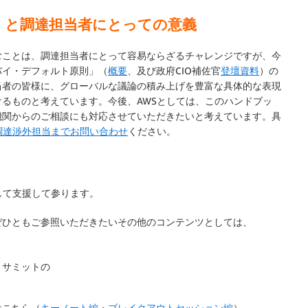
」と調達担当者にとっての意義
むことは、調達担当者にとって容易ならざるチャレンジですが、今
バイ・デフォルト原則」（
概要
、及び政府CIO補佐官
登壇資料
）の
当者の皆様に、グローバルな議論の積み上げを豊富な具体的な表現
るものと考えています。今後、AWSとしては、このハンドブッ
機関からのご相談にも対応させていただきたいと考えています。具
調達渉外担当までお問い合わせ
ください。
して支援して参ります。
ぜひともご参照いただきたいその他のコンテンツとしては、
・サミットの
はこちら（
キーノート編
・
ブレイクアウトセッション編
）