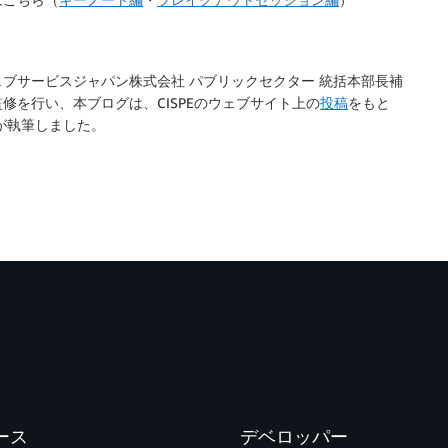
ブサービスジャパン株式会社 パブリックセクター 統括本部長補
を行い、本ブログは、CISPEのウェブサイト上の
投稿
をもと
が執筆しました。
ース
デベロッパー