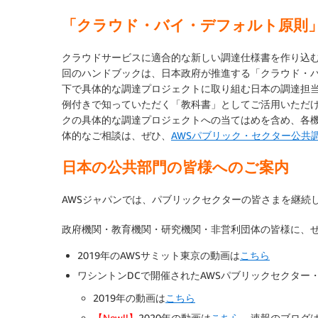
「クラウド・バイ・デフォルト原則
クラウドサービスに適合的な新しい調達仕様書を作り込
回のハンドブックは、日本政府が推進する「クラウド・
下で具体的な調達プロジェクトに取り組む日本の調達担
例付きで知っていただく「教科書」としてご活用いただけ
クの具体的な調達プロジェクトへの当てはめを含め、各
体的なご相談は、ぜひ、
AWSパブリック・セクター公共
日本の公共部門の皆様へのご案内
AWSジャパンでは、パブリックセクターの皆さまを継続
政府機関・教育機関・研究機関・非営利団体の皆様に、
2019年のAWSサミット東京の動画は
こちら
ワシントンDCで開催されたAWSパブリックセクター
2019年の動画は
こちら
【New!!】
2020年の動画は
こちら
、速報のブログ