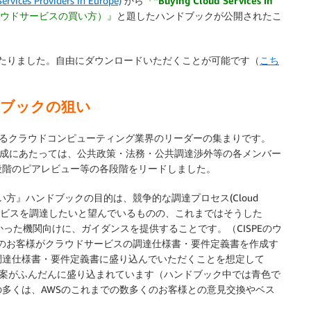
Services Providers in Europe)
から
『“Buying Cloud Services in
るクラウドサービスの買い方）』
と題したハンドブックが公開されたこ
開にいたりました。自由にダウンロードいただくことが可能です（
こち
ドブックの狙い
供するクラウドコンピューティング業界のリーダーの集まりです。
の作成にあたっては、公共政策・法務・公共調達渉外等の各メンバー
段階のピアレビュー等の各段階をリードしました。
方』ハンドブックの目的は、競争的な調達プロセス(Cloud
を通じてクラウドサービスを調達したいと望んでいるものの、これまではそうした
お持ちでなかった機関向けに、ガイダンスを提供することです。（CISPEのウ
のお客様がクラウドサービスの調達仕様書・要件定義書を作成す
調達仕様書・要件定義書に盛り込んでいただくことを想定して
る提案がふんだんに盛り込まれています（ハンドブック中では青色で
多くは、AWSのこれまでの数多くのお客様との意見交換やベス