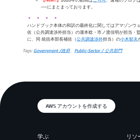
──にまとまっております。
＊ ＊ ＊ ＊
ハンドブック本体の和訳の最終化に関してはアマゾンウェ
佐（公共調達渉外担当）の瀧本稔・市ノ渡佳明が担当・監修
に、同 統括本部長補佐（
公共調達渉外
担当）の
小木郁夫
Tags:
Government /政府
、
Public-Sector / 公共部門
AWS アカウントを作成する
学ぶ
リソ