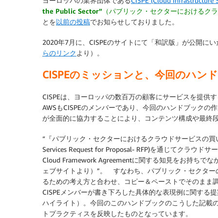
ヨーロッパの業界団体である
CISPE (Cloud Infrastructure 
the Public Sector”（パブリック・セクターにおけ
とを
以前の投稿
でお知らせしておりました。
2020年7月に、CISPEのサイトにて「和訳版」が公
らのリンク
より）。
CISPEのミッションと、今回のハン
CISPEは、ヨーロッパの数百万の顧客にサービスを提
AWSもCISPEのメンバーであり、今回のハンドブック
が全面的に協力することにより、コンテンツ構成や最終
“『パブリック・セクターにおけるクラウドサービスの買い
Services Request for Proposal- RFP)
Cloud Framework Agreementに関する知見を
ェブサイトより）”。 すなわち、パブリック・セクター
るための考え方と合わせ、コピー＆ペーストでそのまま
CISPEメンバーが書き下ろした具体的な表現例に関す
ハイライト）。今回のこのハンドブックのこうした記載の
トプラクティスを反映したものとなっています。