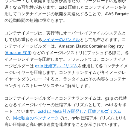
ウンロードして展開する必要があるため、ワークロードの起動が
遅くなる可能性があります。zstd 圧縮したコンテナイメージを使
用してコンテナイメージの展開を高速化することで、AWS Fargate
の起動時間の短縮に役立ちます。
コンテナイメージは、実行時にオーバーレイファイルシステムと
して積み重ねられる
レイヤーのバンドル
として配布されます。コ
ンテナイメージビルダーは、Amazon Elastic Container Registry
(
Amazon ECR
) などのイメージレジストリにプッシュする際に、各
イメージレイヤーを圧縮します。デフォルトでは、コンテナイメ
ージビルダーは
gzip 圧縮アルゴリズム
を使用して各コンテナイメ
ージレイヤーを圧縮します。コンテナランタイムが各イメージレ
イヤーをダウンロードすると、ランタイムはその内容をコンテナ
ランタイムストレージシステムに解凍します。
コンテナイメージビルダーとコンテナランタイムは、gzip の代替
となるイメージレイヤーの圧縮アルゴリズムとして、zstd をサポ
ートしています。
zstd は Meta 社が開発した圧縮アルゴリズム
で、
同社独自のベンチマーク
では、gzip 圧縮アルゴリズムよりも
高い圧縮率と高い解凍速度を達成することが示されています。