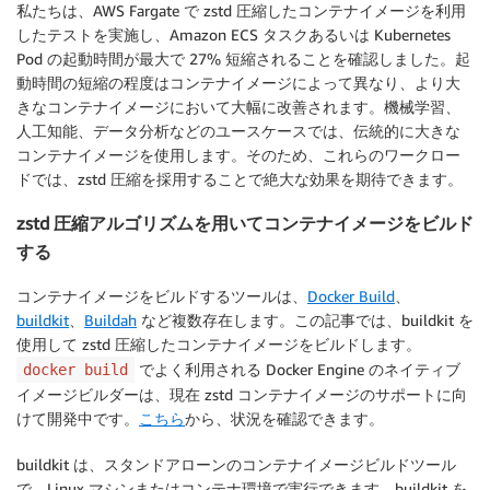
私たちは、AWS Fargate で zstd 圧縮したコンテナイメージを利用
したテストを実施し、Amazon ECS タスクあるいは Kubernetes
Pod の起動時間が最大で 27% 短縮されることを確認しました。起
動時間の短縮の程度はコンテナイメージによって異なり、より大
きなコンテナイメージにおいて大幅に改善されます。機械学習、
人工知能、データ分析などのユースケースでは、伝統的に大きな
コンテナイメージを使用します。そのため、これらのワークロー
ドでは、zstd 圧縮を採用することで絶大な効果を期待できます。
zstd 圧縮アルゴリズムを用いてコンテナイメージをビルド
する
コンテナイメージをビルドするツールは、
Docker Build
、
buildkit
、
Buildah
など複数存在します。この記事では、buildkit を
使用して zstd 圧縮したコンテナイメージをビルドします。
でよく利用される Docker Engine のネイティブ
docker build
イメージビルダーは、現在 zstd コンテナイメージのサポートに向
けて開発中です。
こちら
から、状況を確認できます。
buildkit は、スタンドアローンのコンテナイメージビルドツール
で、Linux マシンまたはコンテナ環境で実行できます。buildkit を