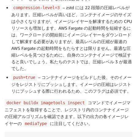
– zstd には 22 段階の圧縮レベルが
compression-level=3
あります。圧縮レベルが高いほど、コンテナイメージのサイズ
は小さくなりますが、イメージレイヤーを解凍するための CPU
リソースも増加します。AWS Fargate の起動時間を短縮するに
は、ワークロードの開始前にイメージレイヤーをダウンロード
して解凍する必要がありますが、最高レベルの圧縮が最速の
AWS Fargate の起動時間をもたらすとは限りません。最適な圧
縮レベルを見つけるために、自身のコンテナイメージで検証す
ると良いでしょう。私たちのテストでは、圧縮レベル 3 が最適
でした。
– コンテナイメージをビルドした後、そのイメー
push=true
ジをレジストリにプッシュします。イメージの圧縮はレジスト
リにプッシュする際に行われるため、このフラグは必須です。
コマンドでイメージマ
docker buildx imagetools inspect
ニフェストを取得することで、レジストリ内のコンテナイメージ
の圧縮アルゴリズムを確認できます。以下の出力の各イメージレ
イヤーの
に注目してください。
mediaType