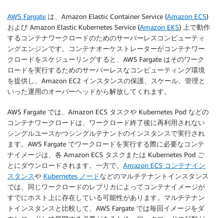
AWS Fargate
は、Amazon Elastic Container Service (
Amazon ECS
)
および Amazon Elastic Kubernetes Service (
Amazon EKS
) 上で動作
するコンテナワークロードのためのサーバーレスコンピューティ
ングエンジンです。コンテナオーケストレーターがコンテナワー
クロードをスケジューリングすると、AWS Fargate はそのワーク
ロードを実行するためのサーバーレスなコンピューティング環境
を提供し、Amazon EC2 インスタンスの保護、スケール、管理と
いった運用のオーバーヘッドから解放してくれます。
AWS Fargate では、Amazon ECS タスクや Kubernetes Pod などの
コンテナワークロードは、ワークロード終了後に再利用されない
シングルユースかつシングルテナントのインスタンスで実行され
ます。AWS Fargate でワークロードを実行する際に必要なコンテ
ナイメージは、各 Amazon ECS タスクまたは Kubernetes Pod ご
とにダウンロードされます。一方で、
Amazon ECS コンテナイン
スタンス
や
Kubernetes ノード
などのマルチテナントインスタンス
では、同じワークロードのレプリカによってコンテナイメージが
すでにホスト上に存在している可能性があります。マルチテナン
トインスタンスと比較して、AWS Fargate では毎回イメージをダ