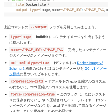
--file
 Dockerfile 
\
--output
type
=
image,name
=
$IMAGE_URI
:
$IMAGE_TAG
,oci
上記コマンドの
フラグを分解してみましょう。
--output
– buildkit にコンテナイメージを生成するよう
type=image
に指示します。
– 完成したコンテナイメー
name=$IMAGE_URI:$IMAGE_TAG
ジのイメージ名とイメージタグです。
– (デフォルトの
Docker Image v2
oci-mediatypes=true
Schema 2
標準の代わりに) コンテナイメージを
OCI v1 イメー
ジ標準
に基づいてビルドします。
– デフォルトの gzip 圧縮アルゴリズム
compression=zstd
の代わりに、zstd 圧縮アルゴリズムを使用します。
– このフラグは、既にレジスト
force-compression=true
リに保存されている gzip 圧縮されたイメージレイヤー (コンテ
ナベースイメージなど) を、zstd で再圧縮して異なるイメージ
レイヤーとして保存するために必要です。