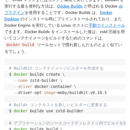
実行する最も便利な方法は、
Docker Buildx
と呼ばれる Docker
cli
プラグイン
を使用することです。Docker Buildx は、
Docker
Desktop
のインストール時にプリインストールされており、また
Docker Engine を実行している Linux ホストに
手動でインストール
できます。Docker Buildx をインストールした後は、zstd 圧縮を用
いてコンテナイメージをビルドするためのコマンドは、
ツールセットで慣れ親しんだものとよく似てい
docker build
るでしょう。
# Buildkit コンテナイメージビルダーを作成する
$ 
docker
 buildx create 
\
--name
 zstd-builder 
\
--driver
 docker-container 
\
  --driver-opt 
image
=
moby/buildkit:v0.10.3

# Buildx コンテキストを新しいビルダーに変更する
$ 
docker
 buildx use zstd-builder

# アプリケーションのソースコードディレクトリ内でビルドを実
$ 
docker
 buildx build 
\