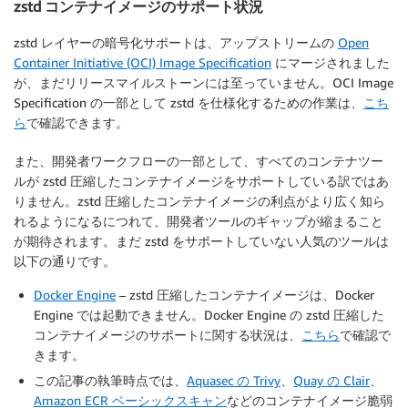
zstd コンテナイメージのサポート状況
zstd レイヤーの暗号化サポートは、アップストリームの
Open
Container Initiative (OCI) Image Specification
にマージされました
が、まだリリースマイルストーンには至っていません。OCI Image
Specification の一部として zstd を仕様化するための作業は、
こち
ら
で確認できます。
また、開発者ワークフローの一部として、すべてのコンテナツー
ルが zstd 圧縮したコンテナイメージをサポートしている訳ではあ
りません。zstd 圧縮したコンテナイメージの利点がより広く知ら
れるようになるにつれて、開発者ツールのギャップが縮まること
が期待されます。まだ zstd をサポートしていない人気のツールは
以下の通りです。
Docker Engine
– zstd 圧縮したコンテナイメージは、Docker
Engine では起動できません。Docker Engine の zstd 圧縮した
コンテナイメージのサポートに関する状況は、
こちら
で確認で
きます。
この記事の執筆時点では、
Aquasec の Trivy
、
Quay の Clair
、
Amazon ECR ベーシックスキャン
などのコンテナイメージ脆弱