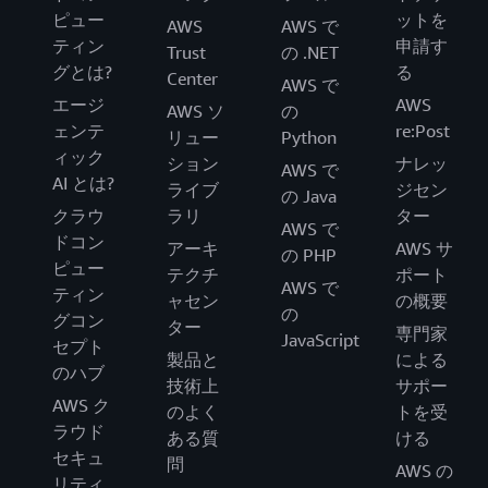
ピュー
ットを
AWS
AWS で
ティン
申請す
Trust
の .NET
グとは?
る
Center
AWS で
エージ
AWS
AWS ソ
の
ェンテ
re:Post
リュー
Python
ィック
ション
ナレッ
AWS で
AI とは?
ライブ
ジセン
の Java
クラウ
ラリ
ター
AWS で
ドコン
アーキ
AWS サ
の PHP
ピュー
テクチ
ポート
AWS で
ティン
ャセン
の概要
の
グコン
ター
専門家
JavaScript
セプト
製品と
による
のハブ
技術上
サポー
AWS ク
のよく
トを受
ラウド
ある質
ける
セキュ
問
AWS の
リティ