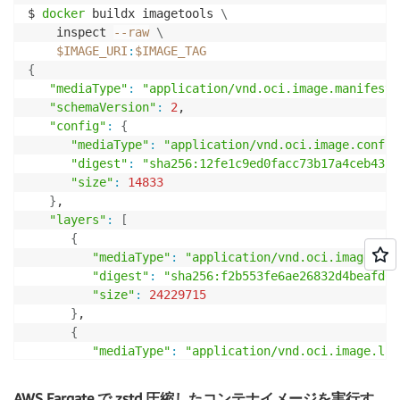
$ 
docker
 buildx imagetools 
\
    inspect 
--raw
\
$IMAGE_URI
:
$IMAGE_TAG
{
"mediaType"
:
"application/vnd.oci.image.manifest.
"schemaVersion"
:
2
,

"config"
:
{
"mediaType"
:
"application/vnd.oci.image.config
"digest"
:
"sha256:12fe1c9ed0facc73b17a4ceb431c
"size"
:
14833
}
,

"layers"
:
[
{
"mediaType"
:
"application/vnd.oci.image.lay
"digest"
:
"sha256:f2b553fe6ae26832d4beafd0c
"size"
:
24229715
}
,

{
"mediaType"
:
"application/vnd.oci.image.lay
"digest"
:
"sha256:7ec3184be813e46f2cd0fa704
"size"
:
34621023
AWS Fargate で zstd 圧縮したコンテナイメージを実行す