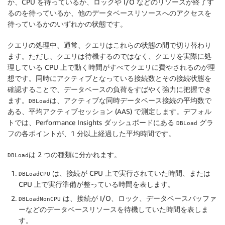
か、CPU を待っているか、ロックや I/O などのリソースが終了す
るのを待っているか、他のデータベースリソースへのアクセスを
待っているかのいずれかの状態です。
クエリの処理中、通常、クエリはこれらの状態の間で切り替わり
ます。ただし、クエリは待機するのではなく、クエリを実際に処
理している CPU 上で動く時間がすべてクエリに費やされるのが理
想です。同時にアクティブとなっている接続数とその接続状態を
確認することで、データベースの負荷をすばやく強力に把握でき
ます。
は、アクティブな同時データベース接続の平均数で
DBLoad
ある、平均アクティブセッション (AAS) で測定します。デフォル
トでは、Performance Insights ダッシュボードにある
グラ
DBLoad
フの各ポイントが、1 分以上経過した平均時間です。
は 2 つの種類に分かれます。
DBLoad
は、接続が CPU 上で実行されていた時間、または
DBLoadCPU
CPU 上で実行準備が整っている時間を表します。
は、接続が I/O、ロック、データベースバッファ
DBLoadNonCPU
ーなどのデータベースリソースを待機していた時間を表しま
す。