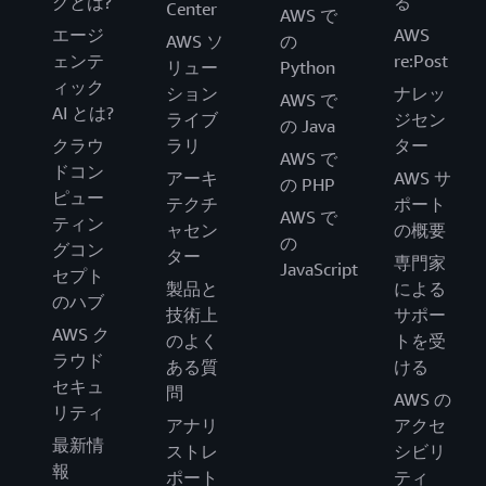
グとは?
る
Center
AWS で
エージ
AWS
AWS ソ
の
ェンテ
re:Post
リュー
Python
ィック
ション
ナレッ
AWS で
AI とは?
ライブ
ジセン
の Java
クラウ
ラリ
ター
AWS で
ドコン
アーキ
AWS サ
の PHP
ピュー
テクチ
ポート
AWS で
ティン
ャセン
の概要
の
グコン
ター
専門家
JavaScript
セプト
製品と
による
のハブ
技術上
サポー
AWS ク
のよく
トを受
ラウド
ある質
ける
セキュ
問
AWS の
リティ
アナリ
アクセ
最新情
ストレ
シビリ
報
ポート
ティ