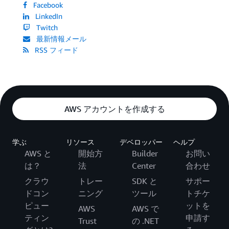
Facebook
LinkedIn
Twitch
最新情報メール
RSS フィード
AWS アカウントを作成する
学ぶ
リソース
デベロッパー
ヘルプ
AWS と
開始方
Builder
お問い
は？
法
Center
合わせ
クラウ
トレー
SDK と
サポー
ドコン
ニング
ツール
トチケ
ピュー
ットを
AWS
AWS で
ティン
申請す
Trust
の .NET