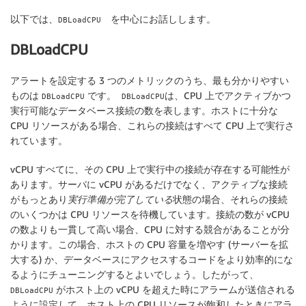
以下では、
を中心にお話しします。
DBLoadCPU
DBLoadCPU
アラートを設定する 3 つのメトリックのうち、最も分かりやすい
ものは
です。
は、CPU 上でアクティブかつ
DBLoadCPU
DBLoadCPU
実行可能なデータベース接続の数を表します。ホストに十分な
CPU リソースがある場合、これらの接続はすべて CPU 上で実行さ
れています。
vCPU すべてに、その CPU 上で実行中の接続が存在する可能性が
あります。サーバに vCPU があるだけでなく、アクティブな接続
がもっとあり
実行準備が完了している
状態の場合、それらの接続
のいくつかは CPU リソースを待機しています。接続の数が vCPU
の数よりも一貫して高い場合、CPU に対する競合があることが分
かります。この場合、ホストの CPU 容量を増やす (サーバーを拡
大する) か、データベースにアクセスするコードをより効率的にな
るようにチューニングするとよいでしょう。したがって、
がホスト上の vCPU を超えた時にアラームが送信される
DBLoadCPU
ように設定して、ホスト上の CPU リソースが飽和したときにアラ