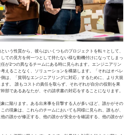
的という性質から、彼らはいくつものプロジェクトを転々として、
としての見方を何一つとして持たない様な動機付けになってしまっ
責任が2つの異なるチームにある時に見られます。エンジニアリン
を考えることなく、ソリューションを構築します。「それはオペレ
ン側は、「貧弱なエンジニアリングに対応」するために、より大規
ます。 誰もコストの責任を取らず、それぞれが自分の役割を果
営幹部であるあなたが、その請求書の対応をすることになります。
現象に陥ります。ある出来事を目撃する人が多いほど、誰かがその
。この現象は、これらのチームにおいても同様に見られ、誰もが、
に他の誰かが修正する、他の誰かが安全かを確認する、他の誰かが