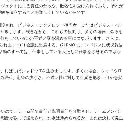
ロジェクトによる責任の分散や、匿名性を受け入れており、それが
理解を確立することを難しくしているからです。
創設され、ビジネス・テクノロジー担当者（またはビジネス・パー
て活動します。残念ながら、これらの役割は、多くの場合、命令を
が何をしているかの不満と謎を深める事につながります。さらに、
す：(1) 会議に出席する、(2) PMO にエンドレスに状況報告
の活動のすべては、仕事をしている人たちに仕事をさせるのではな
、しばしばシャドウITを生み出します。多くの場合、シャドウIT
部門の遅延、応答の少なさ、不透明性に対して不満を抱き、何かを実
多いので、チーム間で責任と説明責任を分散させ、チームメンバー
、報酬が誤って適用され、罰則は薄められるか、または決して発生