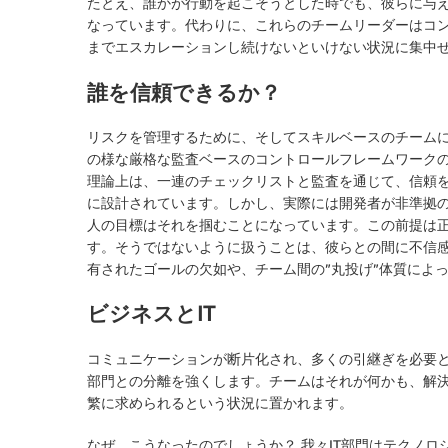
たとえ、誰かが行動を起こそうとした時でも、彼らに与
なっています。代わりに、これらのチームリーダーはコ
までエスカレーションし続けないといけない状況に集中
誰を信頼できるか？
リスクを管理するために、そしてスキルベースのチーム
の様な厳格な監査ベースのコントロールフレームワーク
理論上は、一連のチェックリストと監査を通じて、信頼
に設計されています。しかし、実際には開発者が非準拠
人の目標はそれを掴むことになっています。この前提は
す。そうではないように扱うことは、彼らとの間に不信
有されたゴールの欠如や、チーム間の”丸投げ”体質によ
ビジネスとIT
コミュニケーションが断片化され、多くの引継ぎを必要と
部門との分離を強くします。チームはそれが何かも、解
繁に求められるという状況に置かれます。
なぜ、こうなったのでしょうか？ 我々IT部門はテクノ