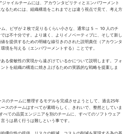
アジャイルチームには、アカウンタビリティとエンパワーメント
になるためには、組織構造をこれまでとは違う視点で見て、考え方
ピザが 2 枚で足りるくらい小さな、通常は 5 ～ 10 人のチ
けでは不十分です。より速く、よりイノベーティブに、そして新し
価値を提供するための明確な線引きのされた説明責任（アカウンタ
と環境を与える（エンパワーメントする）ことです。
である俊敏性の実現から遠ざけているかについて説明します。フォ
メントを組織の構造に焼き上げるための実践的な戦略を提案しま
ースのチームに整理するモデルを完成させようとして、過去25年
ベースのチームはすべてが素晴らしく、きれいで、整然としていま
、すべての品質エンジニアを別のチームに、すべてのソフトウェア
、言うは易く行うは難しという事です。
術的優位性の提供、リスクの軽減、コストの削減を実現する為の基