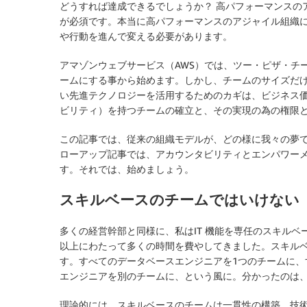
どうすれば達成できるでしょうか？ 高パフォーマンスの
が必須です。本当に高パフォーマンスのアジャイル組織
や行動を進んで変える必要があります。
アマゾンウェブサービス（AWS）では、ツー・ピザ・チーム、
ームにする事から始めます。しかし、チームのサイズだ
い先進テクノロジーを活用するためのカギは、ビジネス
ビリティ）を持つチームの確立と、その実現の為の権限
この記事では、従来の組織モデルが、どの様に我々の夢
ローアップ記事では、アカウンタビリティとエンパワー
す。それでは、始めましょう。
スキルベースのチームではいけない
多くの経営幹部と同様に、私はIT 機能を専任のスキルベ
以上にわたって多くの時間を費やしてきました。スキル
す。すべてのデータベースエンジニアを1つのチームに
エンジニアを別のチームに、という風に。分かったのは
理論的には、スキルベースのチームは一貫性の構築、技