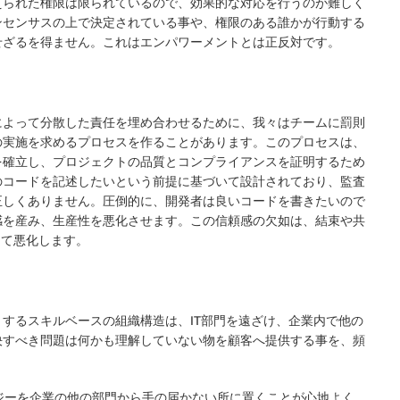
えられた権限は限られているので、効果的な対応を行うのが難しく
ンセンサスの上で決定されている事や、権限のある誰かが行動する
せざるを得ません。これはエンパワーメントとは正反対です。
によって分散した責任を埋め合わせるために、我々はチームに罰則
の実施を求めるプロセスを作ることがあります。このプロセスは、
を確立し、プロジェクトの品質とコンプライアンスを証明するため
のコードを記述したいという前提に基づいて設計されており、監査
正しくありません。圧倒的に、開発者は良いコードを書きたいので
感を産み、生産性を悪化させます。この信頼感の欠如は、結束や共
って悪化します。
するスキルベースの組織構造は、IT部門を遠ざけ、企業内で他の
決すべき問題は何かも理解していない物を顧客へ提供する事を、頻
ロジーを企業の他の部門から手の届かない所に置くことが心地よく