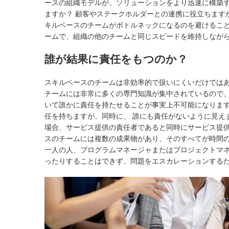
ースの組織モデルが、ソリューションをより迅速に構築す
ますか？ 顧客やステークホルダーとの連携に役立ちます
キルベースのチームがボトルネックになるのを避けるこ
ームで、組織の他のチームと同じスピードを維持しなが
誰が結果に責任をもつのか？
スキルベースのチームは非効率的で扱いにくいだけでは
チームには非常に多くの専門知識が集中されているので
いて誰かに責任を持たせることが事実上不可能になりま
任を持ちますが、同時に、 誰にも責任がないように見え
場合、サービス提供の責任者であると同時にサービス提
スのチームには複数の成果物があり、そのすべてが時間
一人の人、プログラムマネージャまたはプロジェクトマ
ったりすることはできず、問題をエスカレーションする