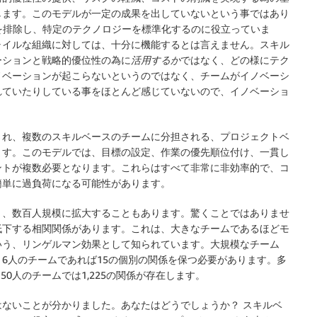
します。このモデルが一定の成果を出していないという事ではあり
大を排除し、特定のテクノロジーを標準化するのに役立っていま
ャイルな組織に対しては、十分に機能するとは言えません。スキル
ーションと戦略的優位性の為に
活用するか
ではなく、どの様にテク
ノベーションが起こらないというのではなく、チームがイノベーシ
れていたりしている事をほとんど感じていないので、イノベーショ
され、複数のスキルベースのチームに分担される、プロジェクトベ
ます。このモデルでは、目標の設定、作業の優先順位付け、一貫し
ントが複数必要となります。これらはすべて非常に非効率的で、コ
簡単に過負荷になる可能性があります。
く、数百人規模に拡大することもあります。驚くことではありませ
低下する相関関係があります。これは、大きなチームであるほどモ
いう、リンゲルマン効果として知られています。大規模なチーム
6人のチームであれば15の個別の関係を保つ必要があります。多
50人のチームでは1,225の関係が存在します。
ないことが分かりました。あなたはどうでしょうか？ スキルベ