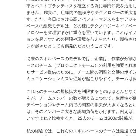
準とベストプラクティスを確立する為に専門知識を活用
ません – 確実に、組織内の無秩序なテクノロジーの拡
す。ただ、今日における高いパフォーマンスを出すアジ
ベースの組織モデルは、どの様にテクノロジーをイノベ
ノロジーを
管理するか
に重点を置いています。これはイ
ョンを起こすための権限や環境を与えられたり、期待さ
ンが起きたとしても偶発的だということです。
従来のスキルベースのモデルでは、企業は、作業が分割
ースのチーム（プロジェクトチーム）の利用を強要され
たサービス提供のために、チーム間の調整と交渉のポイ
ミュニケーションミスや遅延が起こりやすく、チームは
これらのチームの規模拡大を制限するものはほとんどな
んが、チームメンバーの数が増えるにつれて、生産性が
チベーションやチーム内での調整の損失が大きくなると
は、そのメンバーに大きな認知負荷をかけます。例えば、
いですよね？比較すると、25人のチームは300の関係が、
私の経験では、これらのスキルベースのチームは最適では