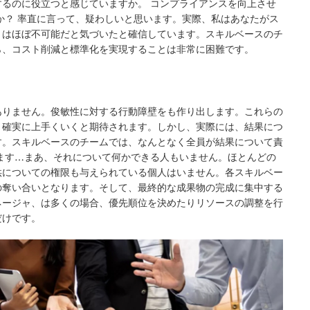
るのに役立つと感じていますか。 コンプライアンスを向上させ
か？ 率直に言って、疑わしいと思います。実際、私はあなたがス
とはほぼ不可能だと気づいたと確信しています。スキルベースのチ
ら、コスト削減と標準化を実現することは非常に困難です。
ありません。俊敏性に対する行動障壁をも作り出します。これらの
、確実に上手くいくと期待されます。しかし、実際には、結果につ
す。スキルベースのチームでは、なんとなく全員が結果について責
ます…まあ、それについて何かできる人もいません。ほとんどの
供についての権限も与えられている個人はいません。各スキルベー
の奪い合いとなります。そして、最終的な成果物の完成に集中する
ネージャ、は多くの場合、優先順位を決めたりリソースの調整を行
だけです。