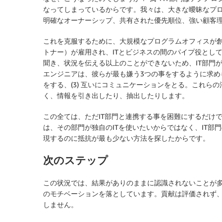
なってしまっているからです。我々は、大きな曖昧なプ
明確なオーナーシップ、共有された優先順位、強い顧客
これを克服するために、大規模なプログラムオフィスが
トナー）が雇用され、ITとビジネスの間のパイプ役とし
聞き、状況を伝える以上のことができないため、IT部門
エンジニアは、彼らが最も嫌う3つの事をするように求められま
をする、(3) 互いにコミュニケーションをとる。これら
く、情報を引き出したり、抽出したりします。
この全ては、ただIT部門と連携する事を困難にするだけで
は、その部門が独自のITを使いたいからではなく、IT
現するのに抵抗が最も少ない方法を探したからです。
次のステップ
この状況では、結果がありのままに認識されないことが
のモチベーションを落としています。貢献は評価されず
しません。