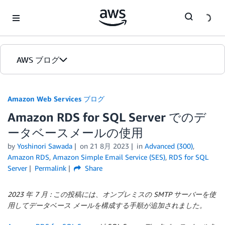
Skip to Main Content
AWS ブログ
ホーム
Amazon Web Services ブログ
Amazon RDS for SQL Server でのデ
カテゴリ
ータベースメールの使用
エディション
by
Yoshinori Sawada
on
21 8月 2023
in
Advanced (300)
,
Amazon RDS
,
Amazon Simple Email Service (SES)
,
RDS for SQL
Server
Permalink
Share
2023 年 7 月 : この投稿には、オンプレミスの SMTP サーバーを使
用してデータベース メールを構成する手順が追加されました。