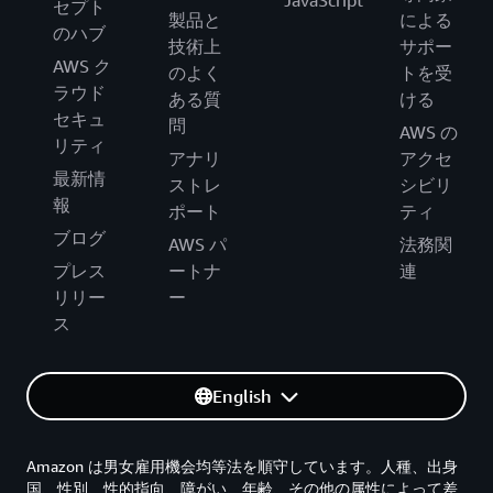
セプト
製品と
による
のハブ
技術上
サポー
AWS ク
のよく
トを受
ラウド
ある質
ける
セキュ
問
AWS の
リティ
アナリ
アクセ
最新情
ストレ
シビリ
報
ポート
ティ
ブログ
AWS パ
法務関
プレス
ートナ
連
リリー
ー
ス
English
Amazon は男女雇用機会均等法を順守しています。人種、出身
国、性別、性的指向、障がい、年齢、その他の属性によって差