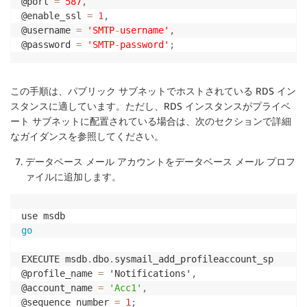
@port 
=
587
,
@enable_ssl 
=
1
,
@username 
=
'SMTP
-
username'
,
@password 
=
'SMTP
-
password'
;
この手順は、パブリック サブネットでホストされている RDS イン
スタンスに適しています。ただし、RDS インスタンスがプライベ
ート サブネットに配置されている場合は、次のセクションで詳細
なガイダンスを参照してください。
データベース メール アカウントをデータベース メール プロフ
ァイルに追加します。
go
EXECUTE msdb
.
dbo
.
sysmail_add_profileaccount_sp 

@profile_name 
=
 'Notifications'
,
@account_name 
=
'Acc1'
,
@sequence_number 
=
1
;