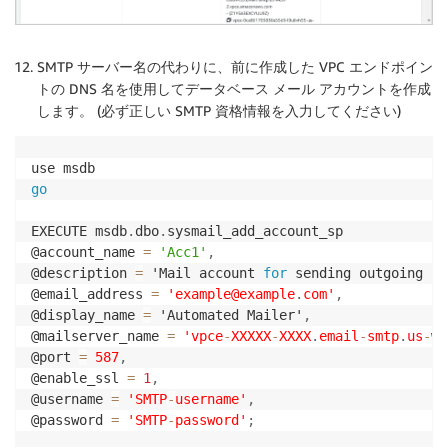
SMTP サーバー名の代わりに、前に作成した VPC エンドポイン
トの DNS 名を使用してデータベース メール アカウントを作成
します。 (必ず正しい SMTP 資格情報を入力してください)
go
EXECUTE msdb
.
dbo
.
sysmail_add_account_sp 

@account_name 
=
'Acc1'
,
@description 
=
 'Mail account 
for
 sending outgoing no
@email_address 
=
'example@example
.
com'
,
@display_name 
=
 'Automated Mailer'
,
@mailserver_name 
=
'vpce
-
XXXXX
-
XXXX
.
email
-
smtp
.
us
-
we
@port 
=
587
,
@enable_ssl 
=
1
,
@username 
=
'SMTP
-
username'
,
@password 
=
'SMTP
-
password'
;