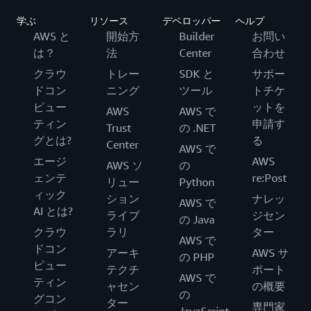
学ぶ
リソース
デベロッパー
ヘルプ
AWS と
開始方
Builder
お問い
は？
法
Center
合わせ
クラウ
トレー
SDK と
サポー
ドコン
ニング
ツール
トチケ
ピュー
ットを
AWS
AWS で
ティン
申請す
Trust
の .NET
グとは?
る
Center
AWS で
エージ
AWS
AWS ソ
の
ェンテ
re:Post
リュー
Python
ィック
ション
ナレッ
AWS で
AI とは?
ライブ
ジセン
の Java
クラウ
ラリ
ター
AWS で
ドコン
アーキ
AWS サ
の PHP
ピュー
テクチ
ポート
AWS で
ティン
ャセン
の概要
の
グコン
ター
専門家
JavaScript