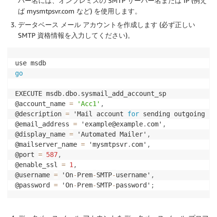
バー名には、オンプレミスの SMTP サーバー名または IP (例え
ば mysmtpsvr.com など) を使用します。
データベース メール アカウントを作成します (必ず正しい
SMTP 資格情報を入力してください)。
go
EXECUTE msdb
.
dbo
.
sysmail_add_account_sp 

@account_name 
=
'Acc1'
,
@description 
=
 'Mail account 
for
 sending outgoing no
@email_address 
=
 'example@example
.
com'
,
@display_name 
=
 'Automated Mailer'
,
@mailserver_name 
=
 'mysmtpsvr
.
com'
,
@port 
=
587
,
@enable_ssl 
=
1
,
@username 
=
 'On
-
Prem
-
SMTP
-
username'
,
@password 
=
 'On
-
Prem
-
SMTP
-
password'
;