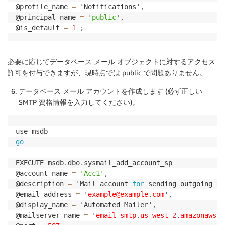
@profile_name 
=
 'Notifications'
,
@principal_name 
=
'public'
,
@is_default 
=
1
;
必要に応じてデータベース メール オブジェクトに対するアクセス
許可を付与できますが、現時点では public で問題ありません。
データベース メール アカウントを作成します (必ず正しい
SMTP 資格情報を入力してください)。
go
EXECUTE msdb
.
dbo
.
sysmail_add_account_sp 

@account_name 
=
'Acc1'
,
@description 
=
 'Mail account 
for
 sending outgoing no
@email_address 
=
 '
example@example
.
com
'
,
@display_name 
=
 'Automated Mailer'
,
@mailserver_name 
=
 '
email
-
smtp
.
us
-
west
-
2
.
amazonaws
.
c