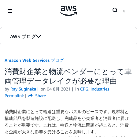
Skip to Main Content
AWS ブログ
ホーム
Amazon Web Services ブログ
消費財企業と物流ベンダーにとって車
カテゴリ
両管理データレイクが必要な理由
エディション
by
Ray Suginaka
on
04 8月 2021
in
CPG
,
Industries
Permalink
Share
消費財企業にとって輸送は重要なパズルのピースです。現材料と
構成部品を製造施設に配送し、完成品を小売業者と消費者に届け
ることが重要です。これは、輸送と物流に問題が起こると、消費
財企業が大きな影響を受けることを意味します。