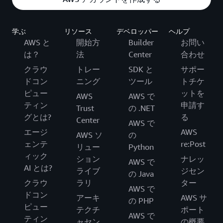
学ぶ
リソース
デベロッパー
ヘルプ
AWS と
開始方
Builder
お問い
は？
法
Center
合わせ
クラウ
トレー
SDK と
サポー
ドコン
ニング
ツール
トチケ
ピュー
ットを
AWS
AWS で
ティン
申請す
Trust
の .NET
グとは?
る
Center
AWS で
エージ
AWS
AWS ソ
の
ェンテ
re:Post
リュー
Python
ィック
ション
ナレッ
AWS で
AI とは?
ライブ
ジセン
の Java
クラウ
ラリ
ター
AWS で
ドコン
アーキ
AWS サ
の PHP
ピュー
テクチ
ポート
AWS で
ティン
ャセン
の概要