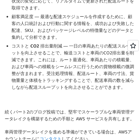
状況の変化に応じて、リアルタイムで更新された配送ルートを
取得できます。
顧客満足度
— 最適な配達スケジュールを作成するために、顧
客の人口統計および行動に関する情報を、成功および失敗した
配達、SKU、およびパッケージレベルの特徴量などのデータと
集約して分析できます。
コストと CO2 排出量削減
— 一日の車両あたりの配送スループ
ットを向上させることで、輸送コストと車両のCO2排出量を削
減できます。これには、ルート最適化、車両あたりの積載量、
および車両への積載をシームレスに行うための貨物積載の微調
整が含まれます。受注処理情報、配送ルート、車両の寸法、貨
物重量と体積をトラッキングすることで、配送車両の数を減ら
しながら配送スループットを向上させることができます。
続くパート2のブログ投稿では、堅牢でスケーラブルな車両管理デ
ータレイクを構築するための手順と AWS サービスを共有します。
車両管理データレイクを進める準備ができている場合は、AWSア
カウントチームに
コンタクト
してください。