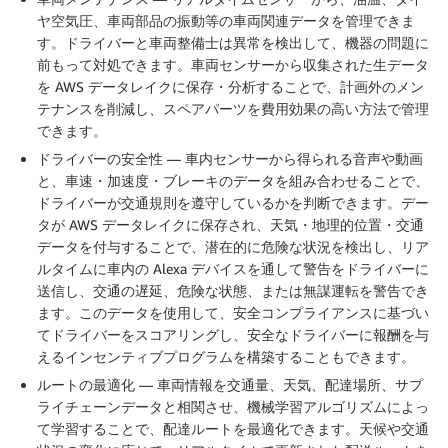
ヤ空気圧、車両部品の振動等の車両関連データを管理できま
す。ドライバーと車両整備士は異常を検出して、機器の問題に
前もって対処できます。車両センサーから収集された生データ
を AWS データレイクに保存・分析することで、計画外のメン
テナンスを削減し、スペアパーツを費用効果の高い方法で管理
できます。
ドライバーの安全性
— 車内センサーから得られる音声や動画
と、車速・加速度・ブレーキのデータを組み合わせることで、
ドライバーが交通規則を遵守しているかを判断できます。デー
タが AWS データレイクに保存され、天気・地理的位置・交通
データを付与することで、潜在的に危険な状況を検出し、リア
ルタイムに車内の Alexa デバイスを通して警告をドライバーに
送信し、交通の遅延、危険な状態、または無謀運転を警告でき
ます。このデータを使用して、安全コンプライアンスに基づい
てドライバーをスコアリングし、安全なドライバーに報酬を与
えるインセンティブプログラムを構築することもできます。
ルートの最適化
— 車両情報を交通量、天気、配達場所、サプ
ライチェーンデータと相関させ、機械学習アルゴリズムによっ
て学習することで、配達ルートを最適化できます。天候や交通