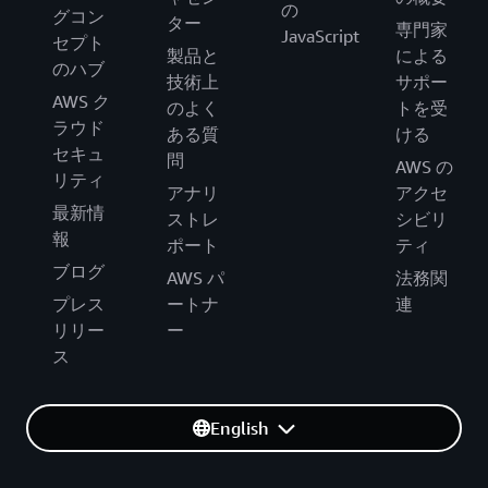
の
グコン
ター
専門家
JavaScript
セプト
製品と
による
のハブ
技術上
サポー
AWS ク
のよく
トを受
ラウド
ある質
ける
セキュ
問
AWS の
リティ
アナリ
アクセ
最新情
ストレ
シビリ
報
ポート
ティ
ブログ
AWS パ
法務関
プレス
ートナ
連
リリー
ー
ス
English