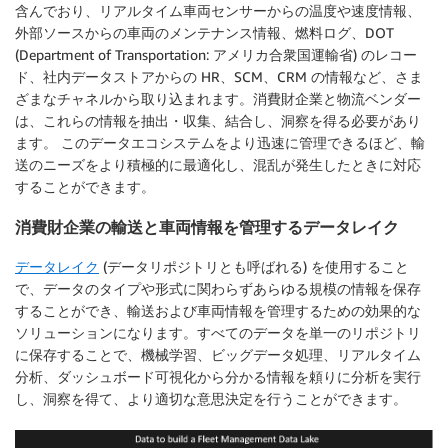
含んでおり、リアルタイム車両センサーからの温度や速度情報、
外部ソースからの車両のメンテナンス情報、燃料ログ、DOT
(Department of Transportation: アメリカ合衆国運輸省) のレコー
ド、社内データストアからの HR、SCM、CRM の情報など、さま
ざまなチャネルから取り込まれます。消費財企業と物流ベンダー
は、これらの情報を抽出・収集、結合し、洞察を得る必要があり
ます。 このデータエコシステムをより迅速に管理できるほど、輸
送のニーズをより積極的に最適化し、混乱が発生したときに対応
することができます。
消費財企業の輸送と車両情報を管理するデータレイク
データレイク
(データリポジトリとも呼ばれる) を使用すること
で、データのタイプや形式に関わらずあらゆる規模の情報を保存
することができ、輸送および車両情報を管理するための効果的な
ソリューションになります。すべてのデータを単一のリポジトリ
に保存することで、機械学習、ビッグデータ処理、リアルタイム
分析、ダッシュボード可視化から分かる情報を頼りに分析を実行
し、洞察を得て、より適切な意思決定を行うことができます。