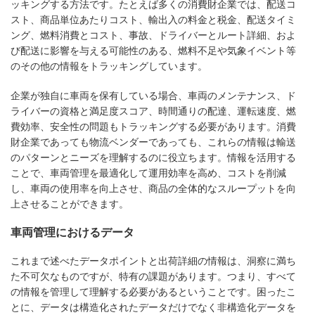
ッキングする方法です。たとえば多くの消費財企業では、配送コ
スト、商品単位あたりコスト、輸出入の料金と税金、配送タイミ
ング、燃料消費とコスト、事故、ドライバーとルート詳細、およ
び配送に影響を与える可能性のある、燃料不足や気象イベント等
のその他の情報をトラッキングしています。
企業が独自に車両を保有している場合、車両のメンテナンス、ド
ライバーの資格と満足度スコア、時間通りの配達、運転速度、燃
費効率、安全性の問題もトラッキングする必要があります。消費
財企業であっても物流ベンダーであっても、これらの情報は輸送
のパターンとニーズを理解するのに役立ちます。情報を活用する
ことで、車両管理を最適化して運用効率を高め、コストを削減
し、車両の使用率を向上させ、商品の全体的なスループットを向
上させることができます。
車両管理におけるデータ
これまで述べたデータポイントと出荷詳細の情報は、洞察に満ち
た不可欠なものですが、特有の課題があります。つまり、すべて
の情報を管理して理解する必要があるということです。困ったこ
とに、データは構造化されたデータだけでなく非構造化データを