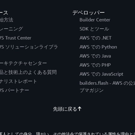
ース
デベロッパー
始方法
Builder Center
レーニング
SDK とツール
S Trust Center
AWS での .NET
WS ソリューションライブラ
AWS での Python
AWS での Java
ーキテクチャセンター
AWS での PHP
品と技術上のよくある質問
AWS での JavaScript
ナリストレポート
builders.flash - AWS 
WS パートナー
ブマガジン
先頭に戻る
退役軍人としての身分、障がい、その他法令で保護されている属性を理由と