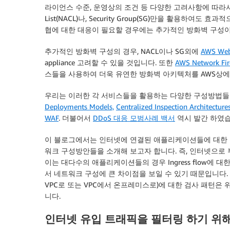
라이언스 수준, 운영상의 조건 등 다양한 고려사항에 따라서 구현될
List(NACL)나, Security Group(SG)만을 활용하
협에 대한 대응이 필요할 경우에는 추가적인 방화벽 구성이
추가적인 방화벽 구성의 경우, NACL이나 SG외에
AWS Web 
appliance 고려할 수 있을 것입니다. 또한
AWS Network Fir
스들을 사용하여 더욱 유연한 방화벽 아키텍처를 AWS상에
우리는 이러한 각 서비스들을 활용하는 다양한 구성방법들을
Deployments Models,
Centralized Inspection Architectur
WAF
. 더불어서
DDoS 대응 모범사례 백서
역시 발간 하였습
이 블로그에서는 인터넷에 연결된 애플리케이션들에 대한 
워크 구성방안들을 소개해 보고자 합니다. 즉, 인터넷으로 부터의 In
이는 대다수의 애플리케이션들의 경우 Ingress flow에
서 네트워크 구성에 큰 차이점을 보일 수 있기 때문입니다. Egres
VPC로 또는 VPC에서 온프레미스로)에 대한 검사 패턴은
니다.
인터넷 유입 트래픽을 필터링 하기 위해서 N