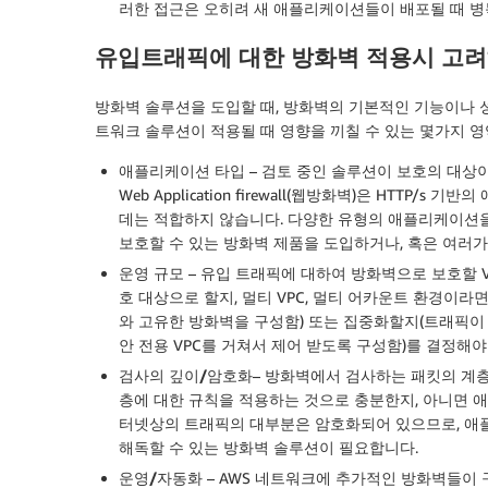
러한 접근은 오히려 새 애플리케이션들이 배포될 때 병
유입트래픽에 대한 방화벽 적용시 고려
방화벽 솔루션을 도입할 때, 방화벽의 기본적인 기능이나
트워크 솔루션이 적용될 때 영향을 끼칠 수 있는 몇가지 영
애플리케이션 타입
– 검토 중인 솔루션이 보호의 대상
Web Application firewall(웹방화벽)은 HT
데는 적합하지 않습니다. 다양한 유형의 애플리케이션
보호할 수 있는 방화벽 제품을 도입하거나, 혹은 여러
운영 규모
– 유입 트래픽에 대하여 방화벽으로 보호할 V
호 대상으로 할지, 멀티 VPC, 멀티 어카운트 환경이라
와 고유한 방화벽을 구성함) 또는 집중화할지(트래픽이
안 전용 VPC를 거쳐서 제어 받도록 구성함)를 결정해야
검사의 깊이/암호화
– 방화벽에서 검사하는 패킷의 계
층에 대한 규칙을 적용하는 것으로 충분한지, 아니면 
터넷상의 트래픽의 대부분은 암호화되어 있으므로, 애
해독할 수 있는 방화벽 솔루션이 필요합니다.
운영/자동화
– AWS 네트워크에 추가적인 방화벽들이