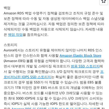
백업
Amazon RDS 백업 수명주기 정책을 검토하고 조직의 규정 준수 및
보존 정책에 따라 수동 및 자동 생성된 데이터베이스 백업 스냅샷을
제거하는 것을 고려하십시오. 자동 백업은 정의한 보존 정책에 따라
삭제되지만 수동 백업은 자동으로 삭제되지 않습니다. 자세한 내용
은
백업 작업
을 참조하십시오.
스토리지
Aurora에서는 스토리지 유형을 제어하지 않지만 나머지 RDS 인스
턴스의 경우 인스턴스와 함께 사용할
Amazon Elastic Block Store
(Amazon EBS) 볼륨 유형을 선택해야 합니다. 다양한 고객과 협력하
면서 대부분의 개발 및 스테이징 워크로드가
범용 SSD 스토리지
에
서 잘 수행되는 것을 확인했습니다. I/O 집약적 워크로드의 경우
프
로비저닝된 IOPS SSD 스토리지
는 확실히 좋은 옵션이지만 다른 워
크로드의 경우 범용 SSD가 더 적합할 수 있습니다. 범용 EBS 볼륨
크기가 1TB 미만인 경우 EBS 버스트 모드의 개념을 이해하는 것이
중요합니다. 버스트 모드를 사용하면 I/O 크레딧을 사용할 수 있는
한 최대 3000 IOPS에 도달 할 수 있습니다. I/O 크레딧이 소비되는
즉시 IOPS가 실제 사용 가능한 IOPS 한도로 떨어집니다. 자세한 내
용은
Amazon RDS 및 GP2를 사용한 버스트 대 기준 성능 이해
를 참