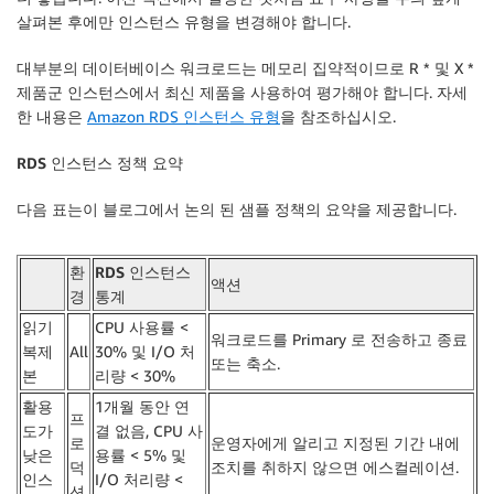
살펴본 후에만 ​​인스턴스 유형을 변경해야 합니다.
대부분의 데이터베이스 워크로드는 메모리 집약적이므로 R * 및 X *
제품군 인스턴스에서 최신 제품을 사용하여 평가해야 합니다. 자세
한 내용은
Amazon RDS 인스턴스 유형
을 참조하십시오.
RDS 인스턴스 정책 요약
다음 표는이 블로그에서 논의 된 샘플 정책의 요약을 제공합니다.
환
RDS 인스턴스
액션
경
통계
읽기
CPU 사용률 <
워크로드를 Primary 로 전송하고 종료
복제
All
30% 및 I/O 처
또는 축소.
본
리량 < 30%
활용
1개월 동안 연
프
도가
결 없음, CPU 사
로
운영자에게 알리고 지정된 기간 내에
낮은
용률 < 5% 및
덕
조치를 취하지 않으면 에스컬레이션.
인스
I/O 처리량 <
션