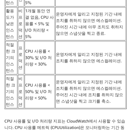
턴스
5%
활용
비
1개월 동안 연
운영자에게 알리고 지정된 기간 내에
도가
프
결 없음, CPU 사
조치를 취하지 않으면 에스컬레이션.
낮은
로
용률 < 5% 및
주어진 시간 내에 아무 조치도 취하지
인스
덕
I/O 처리량 <
않으면 스냅샷을 찍고 종료.
턴스
션
5%
적절
프
한 크
CPU 사용률 <
로
운영자에게 알리고 지정된 기간 내에
기의
30% 및 I/O 처
덕
조치를 취하지 않으면 에스컬레이션.
인스
리량 < 30%
션
턴스
적절
비
운영자에게 알리고 지정된 기간 내에
한 크
프
CPU 사용률 <
조치를 취하지 않으면 에스컬레이션.
기의
로
50% 및 I/O 처
주어진 시간 내에 조치를 취하지 않으
인스
덕
리량 < 50%
면 스냅샷을 찍고 크기를 축소.
턴스
션
CPU 사용률 및 I/O 처리량 지표는 CloudWatch에서 사용할 수 있습
니다. CPU 사용률 메트릭 (CPUUtilization)은 모니터링하는 기간 동