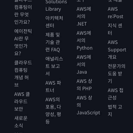
Solutions
컴퓨팅이
Library
AWS에
AWS
란 무엇
서의
re:Post
아키텍처
인가요?
.NET
센터
지식 센
에이전틱
AWS에
터
제품 및
AI란 무
서의
기술 관
AWS
엇인가
Python
련 FAQ
Support
요?
AWS에
개요
애널리스
클라우드
서의
트 보고
전문가의
컴퓨팅
Java
서
도움 받
개념 허
AWS 상
기
AWS 파
브
의 PHP
트너
AWS 접
AWS 클
AWS 상
근성
AWS의
라우드
의
포용, 다
법적 고
보안
JavaScript
양성, 평
지
새로운
등
소식