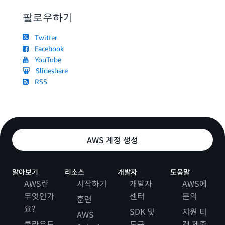
팔로우하기
Twitter
Facebook
YouTube
Slideshare
RSS
AWS 계정 생성
알아보기
리소스
개발자
도움말
AWS란
시작하기
개발자
AWS에
무엇인가
센터
문의
훈련
요?
SDK 및
지원 티
AWS
클라우드
도구
켓 제출