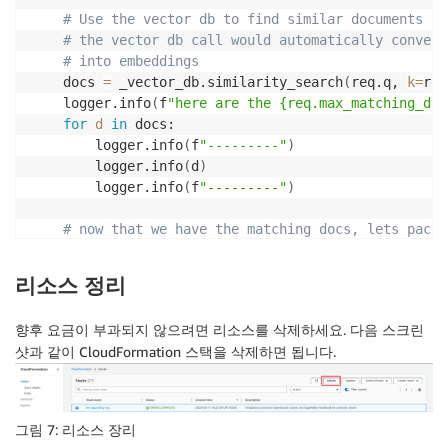
# Use the vector db to find similar documents to
# the vector db call would automatically convert
# into embeddings
    docs 
=
 _vector_db.similarity_search
(
req.q, 
k
=
req
    logger.info
(
f
"here are the {req.max_matching_doc
for
d
in
 docs:

        logger.info
(
f
"---------"
)
        logger.info
(
d
)
        logger.info
(
f
"---------"
)
# now that we have the matching docs, lets pack 
# into the prompt and ask the LLM to generate a 
    prompt_template 
=
""
"Answer based on context:
\
n
\
리소스 정리
    prompt 
=
 PromptTemplate
(
향후 요금이 부과되지 않으려면 리소스를 삭제하세요. 다음 스크린
template
=
prompt_template, 
input_variables
=
[
"
샷과 같이 CloudFormation 스택을 삭제하면 됩니다.
)
    logger.info
(
f
"prompt sent to llm = 
\"
{prompt}
\"
"
    chain 
=
 load_qa_chain
(
llm
=
_sm_llm, 
prompt
=
prompt
    answer 
=
 chain
(
{
"input_documents"
:
 docs, 
"questi
그림 7: 리소스 장리
    logger.info
(
f
"answer received from llm,
\n
questio