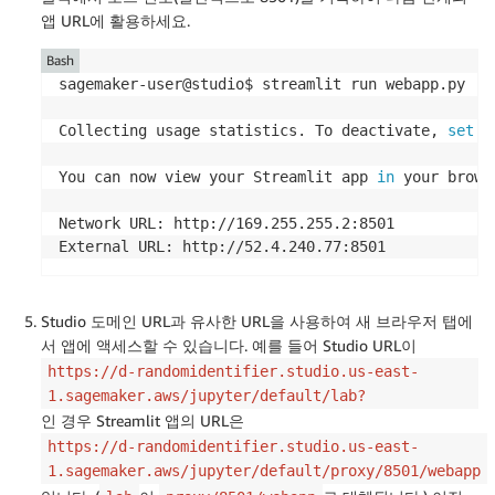
앱 URL에 활용하세요.
Bash
sagemaker-user@studio$ streamlit run webapp.py

Collecting usage statistics. To deactivate, 
set
 b
You can now view your Streamlit app 
in
 your browse
Network URL: http://169.255.255.2:8501

External URL: http://52.4.240.77:8501
Studio 도메인 URL과 유사한 URL을 사용하여 새 브라우저 탭에
서 앱에 액세스할 수 있습니다. 예를 들어 Studio URL이
https://d-randomidentifier.studio.us-east-
1.sagemaker.aws/jupyter/default/lab?
인 경우 Streamlit 앱의 URL은
https://d-randomidentifier.studio.us-east-
1.sagemaker.aws/jupyter/default/proxy/8501/webapp