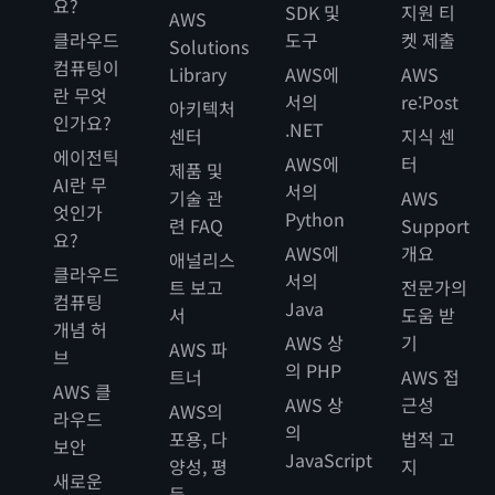
요?
SDK 및
지원 티
AWS
클라우드
도구
켓 제출
Solutions
컴퓨팅이
Library
AWS에
AWS
란 무엇
서의
re:Post
아키텍처
인가요?
.NET
센터
지식 센
에이전틱
AWS에
터
제품 및
AI란 무
서의
기술 관
AWS
엇인가
Python
련 FAQ
Support
요?
AWS에
개요
애널리스
클라우드
서의
트 보고
전문가의
컴퓨팅
Java
서
도움 받
개념 허
AWS 상
기
AWS 파
브
의 PHP
트너
AWS 접
AWS 클
AWS 상
근성
AWS의
라우드
의
포용, 다
법적 고
보안
JavaScript
양성, 평
지
새로운
등