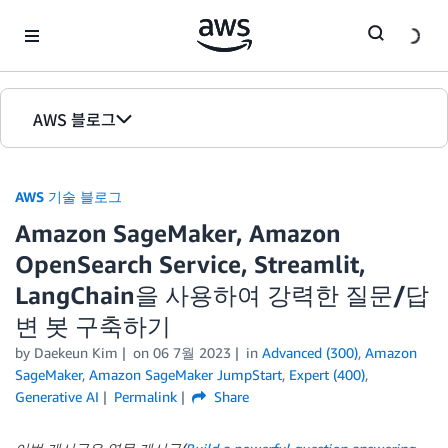
Skip to Main Content
AWS 블로그
홈
AWS 기술 블로그
에디션
Amazon SageMaker, Amazon
OpenSearch Service, Streamlit,
LangChain을 사용하여 강력한 질문/답
변 봇 구축하기
by Daekeun Kim
on
06 7월 2023
in
Advanced (300)
,
Amazon
SageMaker
,
Amazon SageMaker JumpStart
,
Expert (400)
,
Generative AI
Permalink
Share