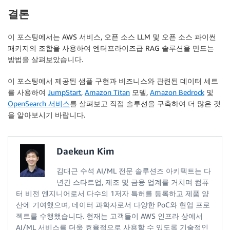
    resp 
=
{
'question'
:
 req.q, 
'answer'
:
 answer
}
결론
if
 req.verbose is True:

        resp
[
'docs'
]
=
 docs

이 포스팅에서는 AWS 서비스, 오픈 소스 LLM 및 오픈 소스 파이썬
패키지의 조합을 사용하여 엔터프라이즈급 RAG 솔루션을 만드는
return
 resp
방법을 살펴보았습니다.
이 포스팅에서 제공된 샘플 구현과 비즈니스와 관련된 데이터 세트
를 사용하여
JumpStart
,
Amazon Titan
모델,
Amazon Bedrock
및
OpenSearch 서비스
를 살펴보고 직접 솔루션을 구축하여 더 많은 것
을 알아보시기 바랍니다.
Daekeun Kim
김대근 수석 AI/ML 전문 솔루션즈 아키텍트는 다
년간 스타트업, 제조 및 금융 업계를 거치며 컴퓨
터 비전 엔지니어로서 다수의 1저자 특허를 등록하고 제품 양
산에 기여했으며, 데이터 과학자로서 다양한 PoC와 현업 프로
젝트를 수행했습니다. 현재는 고객들이 AWS 인프라 상에서
AI/ML 서비스를 더욱 효율적으로 사용할 수 있도록 기술적인