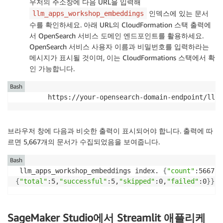
우저의 주소창에 다음 URL을 입력해
"--aws-region"
, aws_
인덱스에 있는 문서
llm_apps_workshop_embeddings
"--embeddings-model
수를 확인하세요. 아래 URL의 CloudFormation 스택 출력에
"--chunk-size-for-d
서 OpenSearch 서비스 도메인 엔드포인트를 활용하세요.
"--chunk-overlap-fo
OpenSearch 서비스 사용자 이름과 비밀번호를 입력하라는
"--input-data-dir"
,
메시지가 표시될 것이며, 이는 CloudFormations 스택에서 확
"--create-index-hin
인 가능합니다.
"--process-count"
, 
Bash
https://your-opensearch-domain-endpoint/llm_
브라우저 창에 다음과 비슷한 출력이 표시되어야 합니다. 출력에 따
르면 5,667개의 문서가 수집되었음을 보여줍니다.
Bash
 llm_apps_workshop_embeddings index. 
{
"count"
:5667,
"
{
"total"
:5,
"successful"
:5,
"skipped"
:0,
"failed"
:0
}
}
SageMaker Studio에서 Streamlit 애플리케