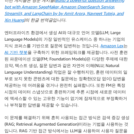
이번 게시글은 영문 게시글(
Build a powerful question answering
bot with Amazon SageMaker, Amazon OpenSearch Service,
Streamlit, and LangChain by by Amit Arora, Navneet Tuteja, and
Xin Huang
)의 한글 번역글입니다.
엔터프라이즈 환경에서 생성 AI와 대규모 언어 모델(LLM; Large
Language Models)의 가장 일반적인 유스케이스 중 하나는 기업의
지식 코퍼스를 기반으로 질문에 답변하는 것입니다.
Amazon Lex
는
AI 기반 챗봇
을 구축하기 위한 프레임워크를 제공합니다. 사전 훈련
된 파운데이션 모델(FM; Foundation Models)은 다양한 주제에 대한
요약, 텍스트 생성, 질문 답변과 같은 자연어 이해(NLU; Natural
Language Understanding) 작업은 잘 수행하지만, 훈련 데이터의 일
부로 보지 못한 콘텐츠에 대한 질문에는 정확한(오답 없이) 답변을
제공하는 데 어려움을 겪거나 완전히 실패합니다. 또한 FM은 특정
시점의 데이터 스냅샷으로 훈련하기에 추론 시점에 새로운 데이터
에 액세스할 수 있는 고유한 기능이 없기에 잠재적으로 부정확하거
나 부적절한 답변을 제공할 수 있습니다.
이 문제를 해결하기 위해 흔히 사용되는 접근 방식은 검색 증강 생성
(RAG; Retrieval Augmented Generation)이라는 기법을 사용하는 것
입니다. RAG 기반 접근 방식에서는 LLM을 사용하여 사용자 질문을