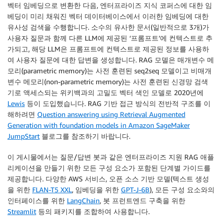
벡터 임베딩으로 변환한 다음, 엔터프라이즈 지식 코퍼스에 대한 임
베딩이 미리 채워진 벡터 데이터베이스에서 이러한 임베딩에 대한
유사성 검색을 수행합니다. 소수의 유사한 문서(일반적으로 3개)가
사용자 질문과 함께 다른 LLM에 제공된 ‘프롬프트’에 컨텍스트로 추
가되고, 해당 LLM은 프롬프트에 컨텍스트로 제공된 정보를 사용하
여 사용자 질문에 대한 답변을 생성합니다. RAG 모델은 매개변수 메
모리(parametric memory)는 사전 훈련된 seq2seq 모델이고 비매개
변수 메모리(non-parametric memory)는 사전 훈련된 신경망 검색
기로 액세스되는 위키백과의 고밀도 벡터 색인 모델로 2020년에
Lewis
등이 도입했습니다. RAG 기반 접근 방식의 전반적 구조를 이
해하려면
Question answering using Retrieval Augmented
Generation with foundation models in Amazon SageMaker
JumpStart
블로그를 참조하기 바랍니다.
이 게시물에서는 질문/답변 봇과 같은 엔터프라이즈 지원 RAG 애플
리케이션을 만들기 위한 모든 구성 요소가 포함된 단계별 가이드를
제공합니다. 다양한 AWS 서비스, 오픈 소스 기반 모델(텍스트 생성
을 위한
FLAN-T5 XXL
, 임베딩을 위한
GPT-J-6B
), 모든 구성 요소와의
인터페이스를 위한
LangChain
, 봇 프런트엔드 구축을 위한
Streamlit
등의 패키지를 조합하여 사용합니다.