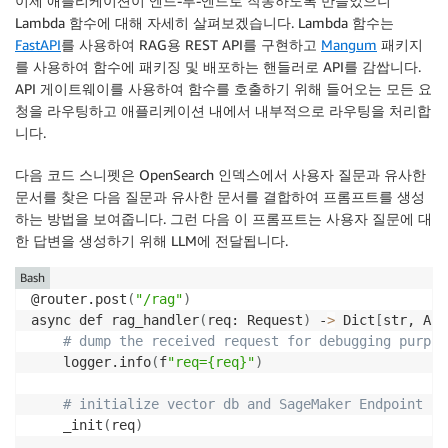
이제 애플리케이션이 엔드-투-엔드로 작동하도록 만들었으니
Lambda 함수에 대해 자세히 살펴보겠습니다. Lambda 함수는
FastAPI
를 사용하여 RAG용 REST API를 구현하고
Mangum
패키지
를 사용하여 함수에 패키징 및 배포하는 핸들러로 API를 감쌉니다.
API 게이트웨이를 사용하여 함수를 호출하기 위해 들어오는 모든 요
청을 라우팅하고 애플리케이션 내에서 내부적으로 라우팅을 처리합
니다.
다음 코드 스니펫은 OpenSearch 인덱스에서 사용자 질문과 유사한
문서를 찾은 다음 질문과 유사한 문서를 결합하여 프롬프트를 생성
하는 방법을 보여줍니다. 그런 다음 이 프롬프트는 사용자 질문에 대
한 답변을 생성하기 위해 LLM에 전달됩니다.
Bash
@router.post
(
"/rag"
)
async def rag_handler
(
req: Request
)
 -
>
 Dict
[
str, Any
# dump the received request for debugging purpos
    logger.info
(
f
"req={req}"
)
# initialize vector db and SageMaker Endpoint
    _init
(
req
)