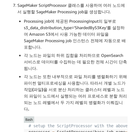
SageMaker ScriptProcessor 클래스를 사용하여 여러 노드에
서 실행할 SageMaker Processing job을 생성합니다.
Processing job에 제공된 ProcessingInput의 일부로
s3_data_distribution_type=’ShardedByS3Key’를 설정하
여 Amazon S3에서 사용 가능한 데이터 파일을
SageMaker Processing job 인스턴스 전체에 자동으로 배
포합니다.
각 노드는 파일의 하위 집합을 처리하므로 OpenSearch
서비스로 데이터를 수집하는 데 필요한 전체 시간이 단축
됩니다.
각 노드는 또한 내부적으로 파일 처리를 병렬화하기 위해
파이썬 멀티프로세싱을 사용합니다. 따라서
개별 노드가
작업(파일)을 서로 분산 처리하는 클러스터 레벨과 노드
의 파일이 노드에서 실행되는 여러 프로세스로 분할 처리
되는 노드 레벨에서 두 가지 레벨의 병렬화가 이뤄집니
다.
Bash
# setup the ScriptProcessor with the above 
processor 
=
 ScriptProcessor
(
base_job_name
=
ba