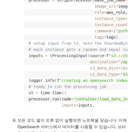
image_uri
=
image_
role
=
aws_role,

instance_type
=
in
instance_count
=
command
=
[
"pytho
tags
=
tags
)
# setup input from S3, note the ShardedByS3
# each instance gets a random and equal sub
inputs 
=
[
ProcessingInput
(
source
=
f
"s3://{bu
destination
=
'/opt
s3_data_distribut
s3_data_type
=
'S3P
logger.info
(
f
"creating an opensearch index 
# ready to run the processing job
st 
=
 time.time
(
)
processor.run
(
code
=
"container/load_data_int
inputs
=
inputs,

outputs
=
[
]
,

arguments
=
[
"--opensearch-clus
모든 코드 셀이 오류 없이 실행되면 노트북을 닫습니다. 이제
"--opensearch-secre
OpenSearch 서비스에서 데이터를 사용할 수 있습니다. 브라
"--opensearch-index