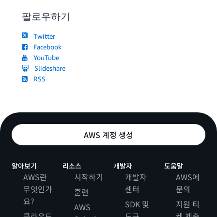
팔로우하기
Twitter
Facebook
YouTube
Slideshare
RSS
AWS 계정 생성
알아보기
리소스
개발자
도움말
AWS란
시작하기
개발자
AWS에
무엇인가
센터
문의
훈련
요?
SDK 및
지원 티
AWS
클라우드
도구
켓 제출