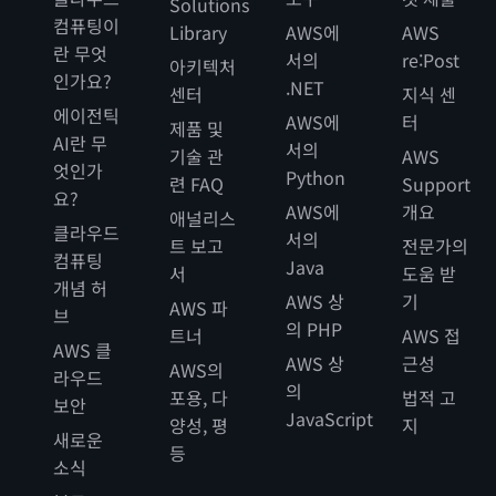
Solutions
컴퓨팅이
Library
AWS에
AWS
란 무엇
서의
re:Post
아키텍처
인가요?
.NET
센터
지식 센
에이전틱
AWS에
터
제품 및
AI란 무
서의
기술 관
AWS
엇인가
Python
련 FAQ
Support
요?
AWS에
개요
애널리스
클라우드
서의
트 보고
전문가의
컴퓨팅
Java
서
도움 받
개념 허
AWS 상
기
AWS 파
브
의 PHP
트너
AWS 접
AWS 클
AWS 상
근성
AWS의
라우드
의
포용, 다
법적 고
보안
JavaScript
양성, 평
지
새로운
등
소식