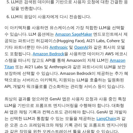
LLM은 검색된 데이터를 기반으로 사용자 요청에 대한 간결한 응
답을 반환합니다.
LLM의 응답이 사용자에게 다시 전송됩니다.
이 아키텍처를 사용하면 유스케이스에 가장 적합한 LLM을 선택할
수 있습니다. LLM 옵션에는
Amazon SageMaker
엔드포인트에서 제
공되는 파트너인 허깅페이스(Hugging Face), AI21 Labs, Cohere 및
기타 파트너뿐만 아니라
Anthropic
및
OpenAI
와 같은 회사의 모델
도 포함됩니다.
Amazon Bedrock
을 사용하면 데이터가 AWS 에코시
스템을 떠나지 않고도 API를 통해 Amazon의 자체 LLM인
Amazon
Titan
또는 AI21 Labs 및 Anthropic과 같은 파트너사의 LLM을 보안
보장하에 선택할 수 있습니다. Amazon Bedrock이 제공하는 추가 혜
택으로는 서버리스 아키텍처, 지원되는 LLM을 호출하는 일원화된
API, 개발자 워크플로를 간소화하는 관리형 서비스 등이 있습니다.
최상의 결과를 얻으려면 GenAI 앱은 사용자 요청과 사용 중인 특정
LLM을 기반으로 프롬프트 엔지니어링을 수행해야 합니다. 대화형
AI 앱은 채팅 기록과 컨텍스트도 관리해야 합니다. GenAI 앱 개발자
는 선택한 LLM과 통합할 수 있는 모듈을 제공하는
LangChain
과 같
은 오픈 소스 프레임워크와 채팅 기록 관리 및 프롬프트 엔지니어링
과 같은 작업을 위한 오케스트레이션 툴을 사용할 수 있습니다.