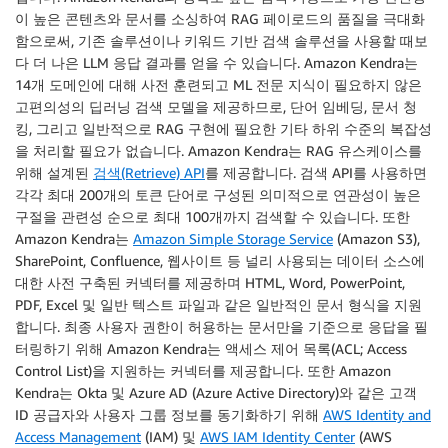
이 높은 콘텐츠와 문서를 소싱하여 RAG 페이로드의 품질을 극대화
함으로써, 기존 솔루션이나 키워드 기반 검색 솔루션을 사용할 때보
다 더 나은 LLM 응답 결과를 얻을 수 있습니다. Amazon Kendra는
14개 도메인에 대해 사전 훈련되고 ML 전문 지식이 필요하지 않은
고편의성의 딥러닝 검색 모델을 제공하므로, 단어 임베딩, 문서 청
킹, 그리고 일반적으로 RAG 구현에 필요한 기타 하위 수준의 복잡성
을 처리할 필요가 없습니다. Amazon Kendra는 RAG 유스케이스를
위해 설계된
검색(Retrieve) API
를 제공합니다. 검색 API를 사용하면
각각 최대 200개의 토큰 단어로 구성된 의미적으로 연관성이 높은
구절을 관련성 순으로 최대 100개까지 검색할 수 있습니다. 또한
Amazon Kendra는
Amazon Simple Storage Service
(Amazon S3),
SharePoint, Confluence, 웹사이트 등 널리 사용되는 데이터 소스에
대한 사전 구축된 커넥터를 제공하며 HTML, Word, PowerPoint,
PDF, Excel 및 일반 텍스트 파일과 같은 일반적인 문서 형식을 지원
합니다. 최종 사용자 권한이 허용하는 문서만을 기준으로 응답을 필
터링하기 위해 Amazon Kendra는 액세스 제어 목록(ACL; Access
Control List)을 지원하는 커넥터를 제공합니다. 또한 Amazon
Kendra는 Okta 및 Azure AD (Azure Active Directory)와 같은 고객
ID 공급자와 사용자 그룹 정보를 동기화하기 위해
AWS Identity and
Access Management
(IAM) 및
AWS IAM Identity Center
(AWS