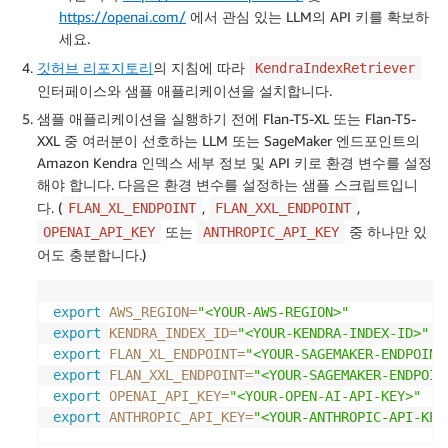
https://openai.com/
에서 관심 있는 LLM의 API 키를 확보하
세요.
깃허브 리포지토리
의 지침에 따라
KendraIndexRetriever
인터페이스와 샘플 애플리케이션을 설치합니다.
샘플 애플리케이션을 실행하기 전에 Flan-T5-XL 또는 Flan-T5-
XXL 중 여러분이 선호하는 LLM 또는 SageMaker 엔드포인트의
Amazon Kendra 인덱스 세부 정보 및 API 키로 환경 변수를 설정
해야 합니다. 다음은 환경 변수를 설정하는 샘플 스크립트입니
다. (
,
,
FLAN_XL_ENDPOINT
FLAN_XXL_ENDPOINT
또는
중 하나만 있
OPENAI_API_KEY
ANTHROPIC_API_KEY
어도 충분합니다.)
export
AWS_REGION
=
"<YOUR-AWS-REGION>"
export
KENDRA_INDEX_ID
=
"<YOUR-KENDRA-INDEX-ID>"
export
FLAN_XL_ENDPOINT
=
"<YOUR-SAGEMAKER-ENDPOINT
export
FLAN_XXL_ENDPOINT
=
"<YOUR-SAGEMAKER-ENDPOIN
export
OPENAI_API_KEY
=
"<YOUR-OPEN-AI-API-KEY>"
export
ANTHROPIC_API_KEY
=
"<YOUR-ANTHROPIC-API-KEY