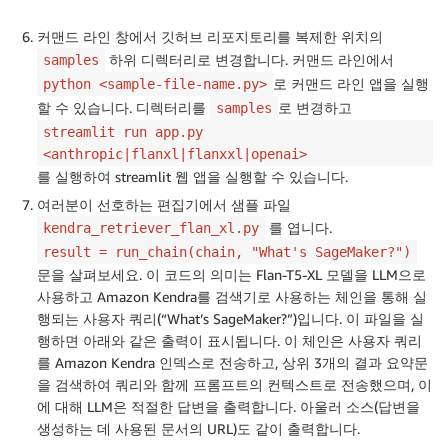
커맨드 라인 창에서 깃허브 리포지토리를 복제한 위치의
하위 디렉터리로 변경합니다. 커맨드 라인에서
samples
로 커맨드 라인 앱을 실행
python <sample-file-name.py>
할 수 있습니다. 디렉터리를
로 변경하고
samples
streamlit run app.py
<anthropic|flanxl|flanxxl|openai>
를 실행하여 streamlit 웹 앱을 실행할 수 있습니다.
여러분이 선호하는 편집기에서 샘플 파일
를 엽니다.
kendra_retriever_flan_xl.py
result = run_chain(chain, "What's SageMaker?")
문을 살펴보세요. 이 코드의 의미는 Flan-T5-XL 모델을 LLM으로
사용하고 Amazon Kendra를 검색기로 사용하는 체인을 통해 실
행되는 사용자 쿼리(“What’s SageMaker?”)입니다. 이 파일을 실
행하면 아래와 같은 출력이 표시됩니다. 이 체인은 사용자 쿼리
를 Amazon Kendra 인덱스로 전송하고, 상위 3개의 결과 요약문
을 검색하여 쿼리와 함께 프롬프트의 컨텍스트로 전송했으며, 이
에 대해 LLM은 적절한 답변을 출력합니다. 아울러 소스(답변을
생성하는 데 사용된 문서의 URL)도 같이 출력합니다.