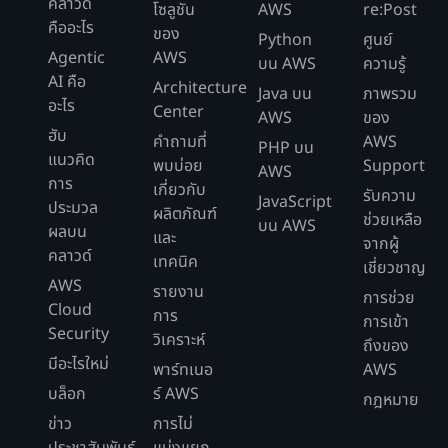
คลาวด์
โซลูชัน
AWS
re:Post
คืออะไร
ของ
Python
ศูนย์
Agentic
AWS
บน AWS
ความรู้
AI คือ
Architecture
Java บน
ภาพรวม
อะไร
Center
AWS
ของ
ฮับ
คำถามที่
AWS
PHP บน
แนวคิด
พบบ่อย
Support
AWS
การ
เกี่ยวกับ
รับความ
JavaScript
ประมวล
ผลิตภัณฑ์
ช่วยเหลือ
บน AWS
ผลบน
และ
จากผู้
คลาวด์
เทคนิค
เชี่ยวชาญ
AWS
รายงาน
การช่วย
Cloud
การ
การเข้า
Security
วิเคราะห์
ถึงของ
มีอะไรใหม่
พาร์ทเนอ
AWS
บล็อก
ร์ AWS
กฎหมาย
ข่าว
การไม่