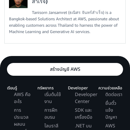
สำเร็จ)
Tanisorn Jansamret (ธณิศร จันทร์สำเร็จ) is a
Bangkok-based Solutions Architect at AWS, passionate about
enabling customers across Thailand to harness the power of
Machine Learning and Generative AI services.
สร้างบัญชี AWS
เรียนรู้
ทรัพยากร
Developer
ความช่วยเหลือ
AWS คือ
เริ่มต้นใช้
Developer
ติดต่อเรา
อะไร
งาน
Center
ยื่นตั๋ว
การ
การฝึก
SDK และ
แจ้ง
ประมวล
อบรม
เครื่องมือ
ปัญหา
ผลบน
ไลบราลี
.NET บน
AWS