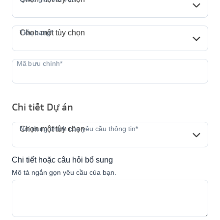
Tiểu bang*
Tiểu bang*
Chọn một tùy chọn
Chi tiết Dự án
Nội dung chính của yêu cầu thông 
Nội dung chính của yêu cầu thông tin*
Chọn một tùy chọn
Chi tiết hoặc câu hỏi bổ sung
Mô tả ngắn gọn yêu cầu của bạn.