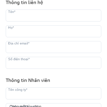
Thông tin liên hệ
Thông tin Nhân viên
Quốc gia/Khu vực*
Quốc gia/Khu vực*
Chọn một tùy chọn