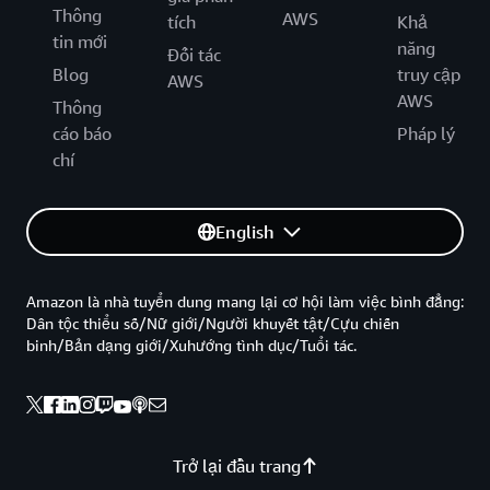
Thông
AWS
tích
Khả
tin mới
năng
Đối tác
Blog
truy cập
AWS
AWS
Thông
cáo báo
Pháp lý
chí
English
Amazon là nhà tuyển dung mang lại cơ hội làm việc bình đẳng:
Dân tộc thiểu số/Nữ giới/Người khuyết tật/Cựu chiến
binh/Bản dạng giới/Xuhướng tình dục/Tuổi tác.
Trở lại đầu trang