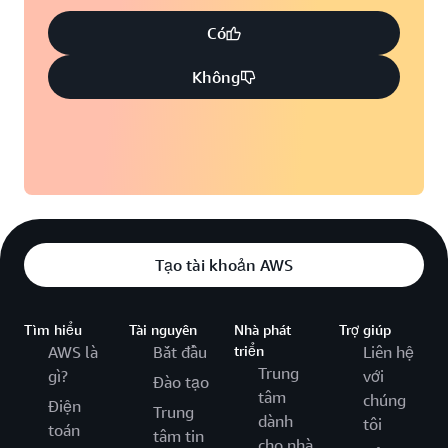
Có
Không
Tạo tài khoản AWS
Tìm hiểu
Tài nguyên
Nhà phát
Trợ giúp
AWS là
Bắt đầu
triển
Liên hệ
Trung
gì?
với
Đào tạo
tâm
chúng
Điện
Trung
dành
tôi
toán
tâm tin
cho nhà