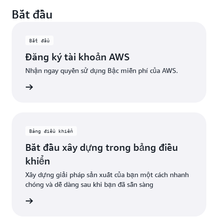
Tận dụng các dịch vụ miễn phí vĩnh viễn với giới hạn
dụng đủ điều kiện nào để sử dụng vượt quá giới hạn
Bắt đầu
hàng tháng được chỉ định. Khi khách hàng vượt quá
dùng thử.
giới hạn sử dụng miễn phí này hoặc truy cập các tính
năng không nằm trong cấp miễn phí, tín dụng sẽ tự
Bắt đầu
động được áp dụng để chi trả chi phí bổ sung.
Đăng ký tài khoản AWS
Nhận ngay quyền sử dụng Bậc miễn phí của AWS.
oản AWS
Bảng điều khiển
Bắt đầu xây dựng trong bảng điều
khiển
Xây dựng giải pháp sản xuất của bạn một cách nhanh
chóng và dễ dàng sau khi bạn đã sẵn sàng
ểu thêm