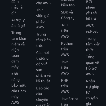
đám
Gửi
cậy AWS
kiến tạo
mây là
phiếu
Thư
SDK và
gì?
yêu cầu
viện giải
Công cụ
hỗ trợ
AI trợ lý
pháp
.NET
ảo là gì?
AWS
AWS
trên
re:Post
Trung
Trung
AWS
tâm khái
Trung
tâm kiến
Python
niệm về
tâm kiến
trúc
trên
điện
thức
Câu hỏi
AWS
toán
Tổng
thường
đám
Java
quan về
gặp về
mây
trên
Hỗ trợ
sản
AWS
Khả
AWS
phẩm và
năng
PHP
kỹ thuật
Nhận
bảo mật
trên
trợ giúp
Báo cáo
của Đám
AWS
từ
của
mây
chuyên
JavaScript
chuyên
AWS
gia
trên
gia phân