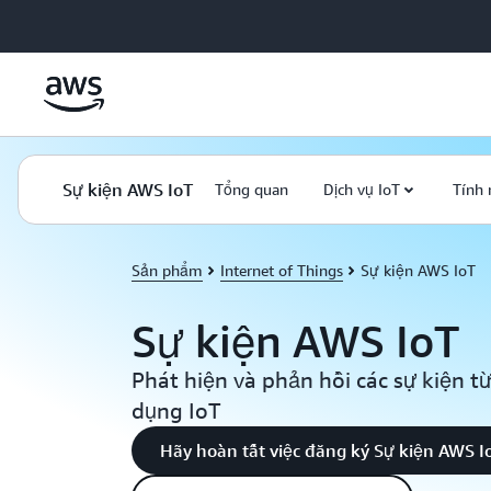
Chuyển đến nội dung chính
Sự kiện AWS IoT
Tổng quan
Dịch vụ IoT
Tính 
Sản phẩm
Internet of Things
Sự kiện AWS IoT
Sự kiện AWS IoT
Phát hiện và phản hồi các sự kiện t
dụng IoT
Hãy hoàn tất việc đăng ký Sự kiện AWS I