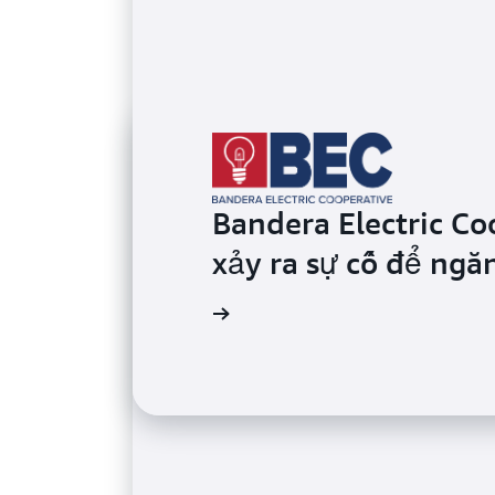
Bandera Electric Co
xảy ra sự cố để ngă
Đọc thêm