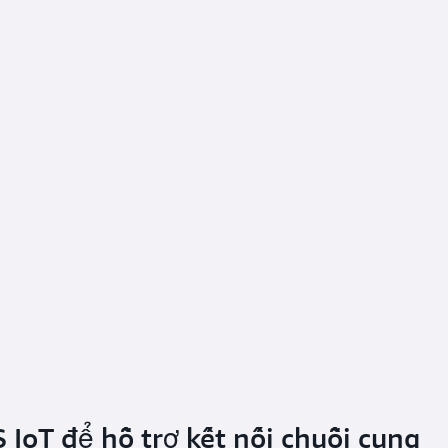
 IoT để hỗ trợ kết nối chuỗi cung