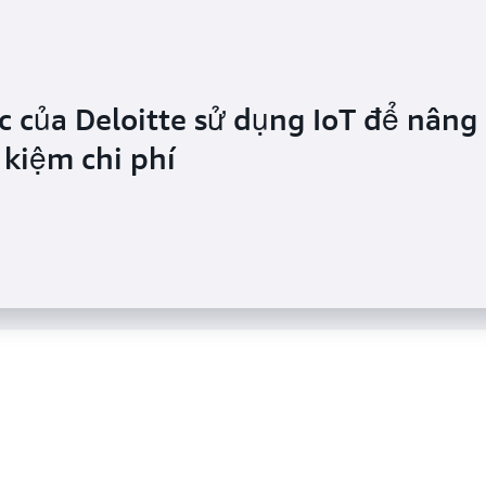
c của Deloitte sử dụng IoT để nâng
ệu AWS IoT để duy trì tình trạng tố
 kiệm chi phí
m