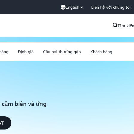
English
Liên hệ với chúng tôi
Tìm kiế
năng
Định giá
Câu hỏi thường gặp
Khách hàng
ừ cảm biến và ứng
oT