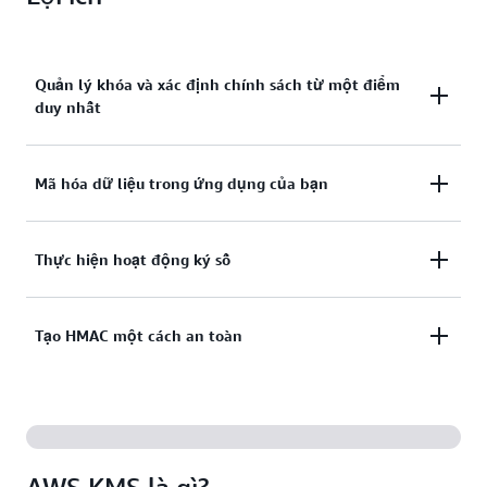
Quản lý khóa và xác định chính sách từ một điểm
duy nhất
Quản lý khóa tập trung và xác định chính sách trên
Mã hóa dữ liệu trong ứng dụng của bạn
các dịch vụ và ứng dụng tích hợp từ một điểm duy
nhất.
Mã hóa dữ liệu trong ứng dụng của bạn bằng thư
Thực hiện hoạt động ký số
viện mã hóa dữ liệu thuộc SDK mã hóa của AWS.
Thực hiện hoạt động ký số bằng các cặp khóa bất
Tạo HMAC một cách an toàn
đối xứng để xác thực chữ ký số.
Tạo mã xác thực thông báo dựa trên băm (HMAC)
một cách an toàn để đảm bảo tính toàn vẹn và xác
thực của thông báo.