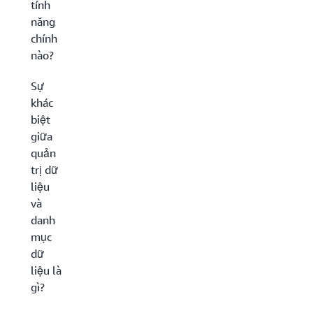
tính
năng
chính
nào?
Sự
khác
biệt
giữa
quản
trị dữ
liệu
và
danh
mục
dữ
liệu là
gì?