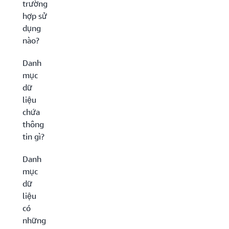
trường
hợp sử
dụng
nào?
Danh
mục
dữ
liệu
chứa
thông
tin gì?
Danh
mục
dữ
liệu
có
những