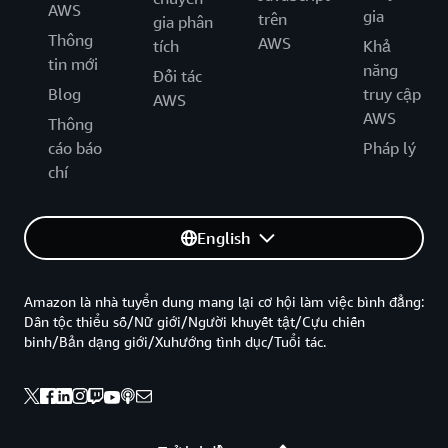
AWS
gia
trên
gia phân
Thông
AWS
tích
Khả
tin mới
năng
Đối tác
Blog
truy cập
AWS
AWS
Thông
cáo báo
Pháp lý
chí
English
Amazon là nhà tuyển dung mang lại cơ hội làm việc bình đẳng:
Dân tộc thiểu số/Nữ giới/Người khuyết tật/Cựu chiến
binh/Bản dạng giới/Xuhướng tình dục/Tuổi tác.