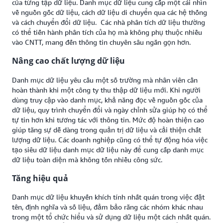
của từng tập dữ liệu. Danh mục dữ liệu cung cấp một cái nhìn
về nguồn gốc dữ liệu, cách dữ liệu di chuyển qua các hệ thống
và cách chuyển đổi dữ liệu. Các nhà phân tích dữ liệu thường
có thể tiến hành phân tích của họ mà không phụ thuộc nhiều
vào CNTT, mang đến thông tin chuyên sâu ngắn gọn hơn.
Nâng cao chất lượng dữ liệu
Danh mục dữ liệu yêu cầu một số trường mà nhân viên cần
hoàn thành khi một công ty thu thập dữ liệu mới. Khi người
dùng truy cập vào danh mục, khả năng đọc về nguồn gốc của
dữ liệu, quy trình chuyển đổi và ngày chỉnh sửa giúp họ có thể
tự tin hơn khi tương tác với thông tin. Mức độ hoàn thiện cao
giúp tăng sự dễ dàng trong quản trị dữ liệu và cải thiện chất
lượng dữ liệu. Các doanh nghiệp cũng có thể tự động hóa việc
tạo siêu dữ liệu danh mục dữ liệu này để cung cấp danh mục
dữ liệu toàn diện mà không tốn nhiều công sức.
Tăng hiệu quả
Danh mục dữ liệu khuyến khích tính nhất quán trong việc đặt
tên, định nghĩa và số liệu, đảm bảo rằng các nhóm khác nhau
trong một tổ chức hiểu và sử dụng dữ liệu một cách nhất quán.