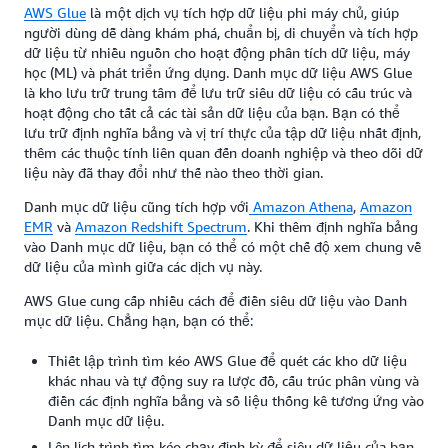
AWS Glue
là một dịch vụ tích hợp dữ liệu phi máy chủ, giúp
người dùng dễ dàng khám phá, chuẩn bị, di chuyển và tích hợp
dữ liệu từ nhiều nguồn cho hoạt động phân tích dữ liệu, máy
học (ML) và phát triển ứng dụng. Danh mục dữ liệu AWS Glue
là kho lưu trữ trung tâm để lưu trữ siêu dữ liệu có cấu trúc và
hoạt động cho tất cả các tài sản dữ liệu của bạn. Bạn có thể
lưu trữ định nghĩa bảng và vị trí thực của tập dữ liệu nhất định,
thêm các thuộc tính liên quan đến doanh nghiệp và theo dõi dữ
liệu này đã thay đổi như thế nào theo thời gian.
Danh mục dữ liệu cũng tích hợp với
Amazon Athena
,
Amazon
EMR
và
Amazon Redshift Spectrum
. Khi thêm định nghĩa bảng
vào Danh mục dữ liệu, bạn có thể có một chế độ xem chung về
dữ liệu của mình giữa các dịch vụ này.
AWS Glue cung cấp nhiều cách để điền siêu dữ liệu vào Danh
mục dữ liệu. Chẳng hạn, bạn có thể:
Thiết lập trình tìm kéo AWS Glue để quét các kho dữ liệu
khác nhau và tự động suy ra lược đồ, cấu trúc phân vùng và
điền các định nghĩa bảng và số liệu thống kê tương ứng vào
Danh mục dữ liệu.
Lên lịch trình tìm kéo chạy định kỳ để siêu dữ liệu của bạn