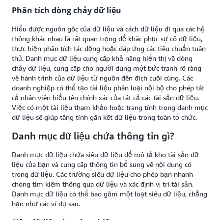
Phân tích dòng chảy dữ liệu
Hiểu được nguồn gốc của dữ liệu và cách dữ liệu đi qua các hệ
thống khác nhau là rất quan trọng để khắc phục sự cố dữ liệu,
thực hiện phân tích tác động hoặc đáp ứng các tiêu chuẩn tuân
thủ. Danh mục dữ liệu cung cấp khả năng hiển thị về dòng
chảy dữ liệu, cung cấp cho người dùng một bức tranh rõ ràng
về hành trình của dữ liệu từ nguồn đến đích cuối cùng. Các
doanh nghiệp có thể tạo tài liệu phân loại nội bộ cho phép tất
cả nhân viên hiểu tên chính xác của tất cả các tài sản dữ liệu.
Việc có một tài liệu tham khảo hoặc trang tính trong danh mục
dữ liệu sẽ giúp tăng tính gắn kết dữ liệu trong toàn tổ chức.
Danh mục dữ liệu chứa thông tin gì?
Danh mục dữ liệu chứa siêu dữ liệu để mô tả kho tài sản dữ
liệu của bạn và cung cấp thông tin bổ sung về nội dung có
trong dữ liệu. Các trường siêu dữ liệu cho phép bạn nhanh
chóng tìm kiếm thông qua dữ liệu và xác định vị trí tài sản.
Danh mục dữ liệu có thể bao gồm một loạt siêu dữ liệu, chẳng
hạn như các ví dụ sau.