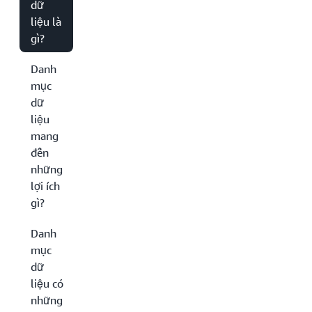
dữ
liệu là
gì?
Danh
mục
dữ
liệu
mang
đến
những
lợi ích
gì?
Danh
mục
dữ
liệu có
những