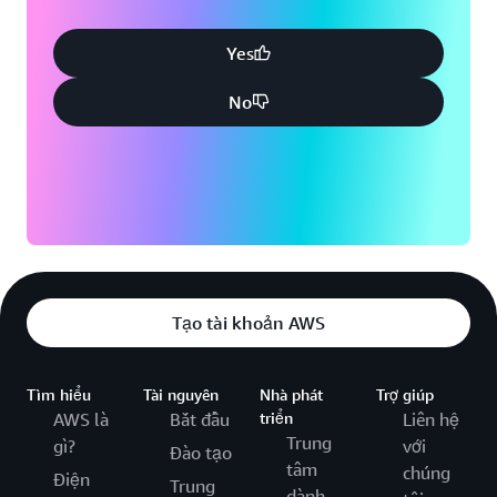
Yes
No
Tạo tài khoản AWS
Tìm hiểu
Tài nguyên
Nhà phát
Trợ giúp
AWS là
Bắt đầu
triển
Liên hệ
Trung
gì?
với
Đào tạo
tâm
chúng
Điện
Trung
dành