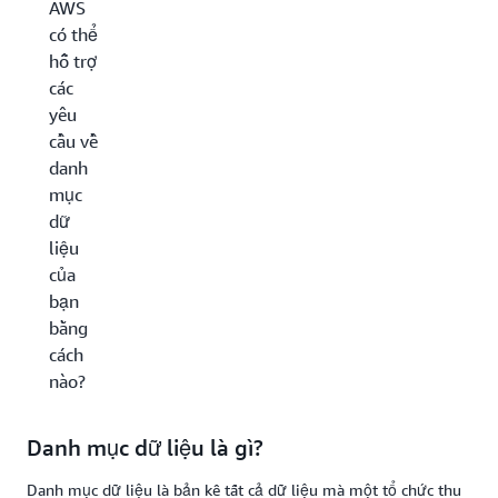
AWS
có thể
hỗ trợ
các
yêu
cầu về
danh
mục
dữ
liệu
của
bạn
bằng
cách
nào?
Danh mục dữ liệu là gì?
Danh mục dữ liệu là bản kê tất cả dữ liệu mà một tổ chức thu