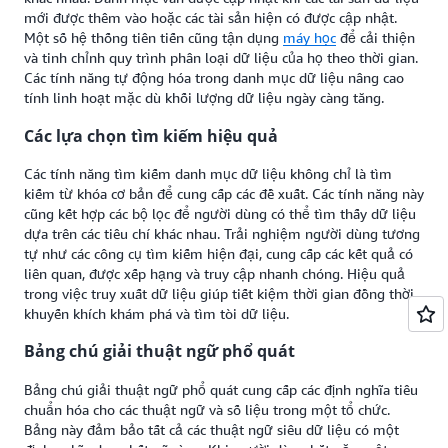
mới được thêm vào hoặc các tài sản hiện có được cập nhật.
Một số hệ thống tiên tiến cũng tận dụng
máy học
để cải thiện
và tinh chỉnh quy trình phân loại dữ liệu của họ theo thời gian.
Các tính năng tự động hóa trong danh mục dữ liệu nâng cao
tính linh hoạt mặc dù khối lượng dữ liệu ngày càng tăng.
Các lựa chọn tìm kiếm hiệu quả
Các tính năng tìm kiếm danh mục dữ liệu không chỉ là tìm
kiếm từ khóa cơ bản để cung cấp các đề xuất. Các tính năng này
cũng kết hợp các bộ lọc để người dùng có thể tìm thấy dữ liệu
dựa trên các tiêu chí khác nhau. Trải nghiệm người dùng tương
tự như các công cụ tìm kiếm hiện đại, cung cấp các kết quả có
liên quan, được xếp hạng và truy cập nhanh chóng. Hiệu quả
trong việc truy xuất dữ liệu giúp tiết kiệm thời gian đồng thời
khuyến khích khám phá và tìm tòi dữ liệu.
Bảng chú giải thuật ngữ phổ quát
Bảng chú giải thuật ngữ phổ quát cung cấp các định nghĩa tiêu
chuẩn hóa cho các thuật ngữ và số liệu trong một tổ chức.
Bảng này đảm bảo tất cả các thuật ngữ siêu dữ liệu có một