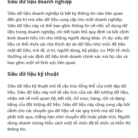
Siêu dữ liệu doanh nghiệp
Siêu dữ liệu doanh nghiệp là bất kỳ thông tin nào liên quan
đến giá trị mà siêu dữ liệu cung cấp cho một doanh nghiệp.
Siêu dữ liệu này có thể bao gồm thông tin về việc sử dụng dữ
liệu trong doanh nghiệp, chi tiết tuân thủ quy định và bối cảnh
kinh doanh hữu ích cho những người dùng khác. Ví dụ: siêu dữ
liệu có thể chứa các chú thích dự án dữ liệu như mức độ bảo
mật dữ liệu, mô tả, vị trí, người dùng, bộ phận, v.v. Một tổ chức
thường sẽ xác định dữ liệu kinh doanh chính xác mà họ cần và
bao gồm một số lĩnh vực liên quan.
Siêu dữ liệu kỹ thuật
Siêu dữ liệu kỹ thuật mô tả cấu trúc tổng thể của một tập dữ
liệu. Siêu dữ liệu này mô tả cấu trúc của các đối tượng dữ liệu,
nhận xét về mối quan hệ, kết nối, chỉ mục, hàng, cột và dạng
bảng của đối tượng dữ liệu. Siêu dữ liệu này cũng cung cấp bối
cảnh cho các chuyên gia dữ liệu về các quy trình mà dữ liệu
phải trải qua, chẳng hạn như chuyển đổi hoặc phân tích. Người
dùng nhanh chóng hiểu cách một tổ chức đã tổ chức và hiển thị
thông tin.