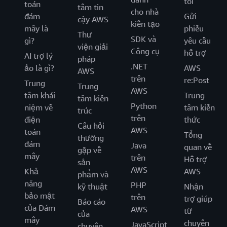
tôi
toán
tâm tin
cho nhà
đám
Gửi
cậy AWS
kiến tạo
mây là
phiếu
Thư
SDK và
gì?
yêu cầu
viện giải
Công cụ
hỗ trợ
AI trợ lý
pháp
.NET
ảo là gì?
AWS
AWS
trên
re:Post
Trung
Trung
AWS
tâm khái
Trung
tâm kiến
Python
niệm về
tâm kiến
trúc
trên
điện
thức
Câu hỏi
AWS
toán
Tổng
thường
đám
Java
quan về
gặp về
mây
trên
Hỗ trợ
sản
AWS
Khả
AWS
phẩm và
năng
PHP
kỹ thuật
Nhận
bảo mật
trên
trợ giúp
Báo cáo
của Đám
AWS
từ
của
mây
chuyên
JavaScript
chuyên