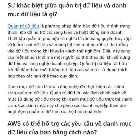
Sự khác biệt giữa quản trị dữ liệu và danh
mục dữ liệu là gì?
Quản trị dữ liệu
là phương pháp đảm bảo dữ liệu ở tình trạng
thích hợp để hỗ trợ các sáng kiến và hoạt động kinh doanh. ​
Thiết lập quản trị phù hợp có nghĩa là cân bằng quyền truy cập
và kiểm soát dữ liệu và mang lại cho mọi người sự tin tưởng
vào dữ liệu trong khi khuyến khích thử nghiệm. Điều này cung
cấp một khuôn khổ mà mọi người có thể theo dõi khi sử dụng
dữ liệu và công nghệ doanh nghiệp. Quản trị dữ liệu rất hữu
ích để đảm bảo chất lượng dữ liệu cao và mức sử dụng thích
hợp theo các hạn chế theo quy định.
Danh mục dữ liệu là một công nghệ để thực hiện các chính
sách quản trị dữ liệu. Quản trị dữ liệu xác định chính sách về
mức sử dụng dữ liệu trong khi danh mục dữ liệu thực thi chính
sách. Các danh mục này cho phép các doanh nghiệp theo dõi
hoạt động quản trị dữ liệu của họ hiệu quả hơn.
AWS có thể hỗ trợ các yêu cầu về danh mục
dữ liệu của bạn bằng cách nào?