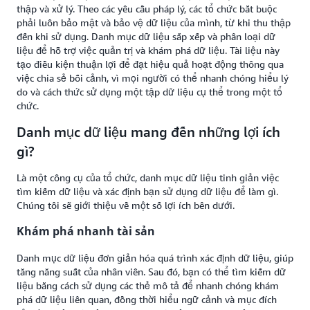
thập và xử lý. Theo các yêu cầu pháp lý, các tổ chức bắt buộc
phải luôn bảo mật và bảo vệ dữ liệu của mình, từ khi thu thập
đến khi sử dụng. Danh mục dữ liệu sắp xếp và phân loại dữ
liệu để hỗ trợ việc quản trị và khám phá dữ liệu. Tài liệu này
tạo điều kiện thuận lợi để đạt hiệu quả hoạt động thông qua
việc chia sẻ bối cảnh, vì mọi người có thể nhanh chóng hiểu lý
do và cách thức sử dụng một tập dữ liệu cụ thể trong một tổ
chức.
Danh mục dữ liệu mang đến những lợi ích
gì?
Là một công cụ của tổ chức, danh mục dữ liệu tinh giản việc
tìm kiếm dữ liệu và xác định bạn sử dụng dữ liệu để làm gì.
Chúng tôi sẽ giới thiệu về một số lợi ích bên dưới.
Khám phá nhanh tài sản
Danh mục dữ liệu đơn giản hóa quá trình xác định dữ liệu, giúp
tăng năng suất của nhân viên. Sau đó, bạn có thể tìm kiếm dữ
liệu bằng cách sử dụng các thẻ mô tả để nhanh chóng khám
phá dữ liệu liên quan, đồng thời hiểu ngữ cảnh và mục đích