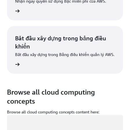
Nhận ngay quyền sử dụng Bậc miễn phí của AWS.
Đăng ký
Bắt đầu xây dựng trong bảng điều
khiển
Bắt đầu xây dựng trong Bảng điều khiển quản lý AWS.
g nhập
Browse all cloud computing
concepts
Browse all cloud computing concepts content here:
Đang tải