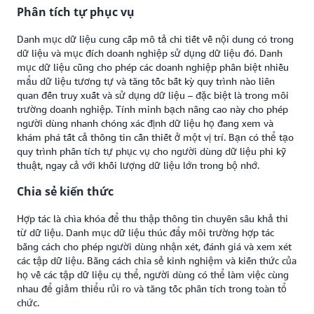
Phân tích tự phục vụ
Danh mục dữ liệu cung cấp mô tả chi tiết về nội dung có trong
dữ liệu và mục đích doanh nghiệp sử dụng dữ liệu đó. Danh
mục dữ liệu cũng cho phép các doanh nghiệp phân biệt nhiều
mẩu dữ liệu tương tự và tăng tốc bất kỳ quy trình nào liên
quan đến truy xuất và sử dụng dữ liệu – đặc biệt là trong môi
trường doanh nghiệp. Tính minh bạch nâng cao này cho phép
người dùng nhanh chóng xác định dữ liệu họ đang xem và
khám phá tất cả thông tin cần thiết ở một vị trí. Bạn có thể tạo
quy trình phân tích tự phục vụ cho người dùng dữ liệu phi kỹ
thuật, ngay cả với khối lượng dữ liệu lớn trong bộ nhớ.
Chia sẻ kiến thức
Hợp tác là chìa khóa để thu thập thông tin chuyên sâu khả thi
từ dữ liệu. Danh mục dữ liệu thúc đẩy môi trường hợp tác
bằng cách cho phép người dùng nhận xét, đánh giá và xem xét
các tập dữ liệu. Bằng cách chia sẻ kinh nghiệm và kiến thức của
họ về các tập dữ liệu cụ thể, người dùng có thể làm việc cùng
nhau để giảm thiểu rủi ro và tăng tốc phân tích trong toàn tổ
chức.