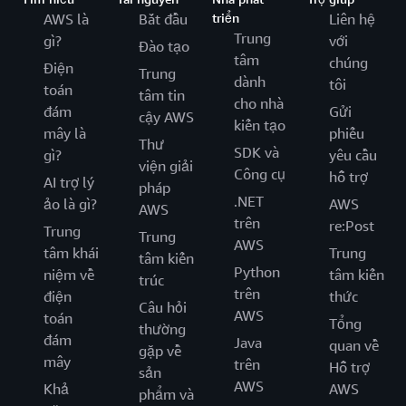
AWS là
Bắt đầu
triển
Liên hệ
Trung
gì?
với
Đào tạo
tâm
chúng
Điện
Trung
dành
tôi
toán
tâm tin
cho nhà
đám
Gửi
cậy AWS
kiến tạo
mây là
phiếu
Thư
SDK và
gì?
yêu cầu
viện giải
Công cụ
hỗ trợ
AI trợ lý
pháp
.NET
ảo là gì?
AWS
AWS
trên
re:Post
Trung
Trung
AWS
tâm khái
Trung
tâm kiến
Python
niệm về
tâm kiến
trúc
trên
điện
thức
Câu hỏi
AWS
toán
Tổng
thường
đám
Java
quan về
gặp về
mây
trên
Hỗ trợ
sản
AWS
Khả
AWS
phẩm và