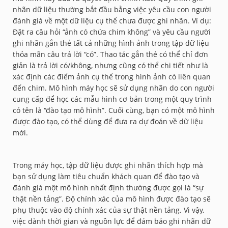
nhãn dữ liệu thường bắt đầu bằng việc yêu cầu con người
đánh giá về một dữ liệu cụ thể chưa được ghi nhãn. Ví dụ:
Đặt ra câu hỏi “ảnh có chứa chim không” và yêu cầu người
ghi nhãn gắn thẻ tất cả những hình ảnh trong tập dữ liệu
thỏa mãn câu trả lời “có”. Thao tác gắn thẻ có thể chỉ đơn
giản là trả lời có/không, nhưng cũng có thể chi tiết như là
xác định các điểm ảnh cụ thể trong hình ảnh có liên quan
đến chim. Mô hình máy học sẽ sử dụng nhãn do con người
cung cấp để học các mẫu hình cơ bản trong một quy trình
có tên là “đào tạo mô hình”. Cuối cùng, bạn có một mô hình
được đào tạo, có thể dùng để đưa ra dự đoán về dữ liệu
mới.
Trong máy học, tập dữ liệu được ghi nhãn thích hợp mà
bạn sử dụng làm tiêu chuẩn khách quan để đào tạo và
đánh giá một mô hình nhất định thường được gọi là “sự
thật nền tảng”. Độ chính xác của mô hình được đào tạo sẽ
phụ thuộc vào độ chính xác của sự thật nền tảng. Vì vậy,
việc dành thời gian và nguồn lực để đảm bảo ghi nhãn dữ