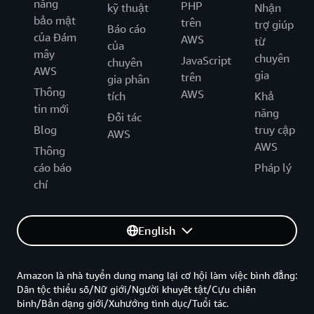
năng
PHP
kỹ thuật
Nhận
bảo mật
trên
trợ giúp
Báo cáo
của Đám
AWS
từ
của
mây
chuyên
JavaScript
chuyên
AWS
gia
trên
gia phân
Thông
AWS
tích
Khả
tin mới
năng
Đối tác
Blog
truy cập
AWS
AWS
Thông
cáo báo
Pháp lý
chí
English
Amazon là nhà tuyển dung mang lại cơ hội làm việc bình đẳng:
Dân tộc thiểu số/Nữ giới/Người khuyết tật/Cựu chiến
binh/Bản dạng giới/Xuhướng tình dục/Tuổi tác.