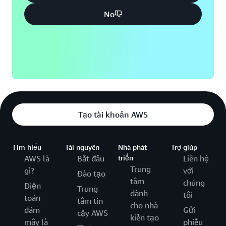
No
Tạo tài khoản AWS
Tìm hiểu
Tài nguyên
Nhà phát
Trợ giúp
AWS là
Bắt đầu
triển
Liên hệ
Trung
gì?
với
Đào tạo
tâm
chúng
Điện
Trung
dành
tôi
toán
tâm tin
cho nhà
đám
Gửi
cậy AWS
kiến tạo
mây là
phiếu