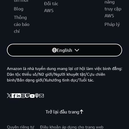
năng
Đối tác
Blog
truy cập
AWS
AWS
Thông
cáo báo
Pháp lý
chí
English
Amazon là nhà tuyển dung mang lại cơ hội làm việc bình đẳng:
Dân tộc thiểu số/Nữ giới/Người khuyết tật/Cựu chiến
binh/Bản dạng giới/Xuhướng tình dục/Tuổi tác.
Trở lại đầu trang
Quyền riêng tư
Điều khoản áp dụng cho trang web