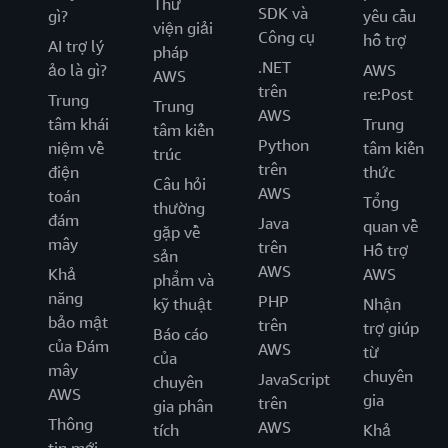
Thư
SDK và
gì?
yêu cầu
viện giải
Công cụ
hỗ trợ
AI trợ lý
pháp
.NET
ảo là gì?
AWS
AWS
trên
re:Post
Trung
Trung
AWS
tâm khái
Trung
tâm kiến
Python
niệm về
tâm kiến
trúc
trên
điện
thức
Câu hỏi
AWS
toán
Tổng
thường
đám
Java
quan về
gặp về
mây
trên
Hỗ trợ
sản
AWS
Khả
AWS
phẩm và
năng
PHP
kỹ thuật
Nhận
bảo mật
trên
trợ giúp
Báo cáo
của Đám
AWS
từ
của
mây
chuyên
JavaScript
chuyên
AWS
gia
trên
gia phân
Thông
AWS
tích
Khả
tin mới