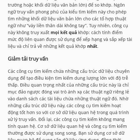
trường hoặc khối dữ liệu văn bản lớn) để so khớp. Ngôn
ngữ truy vấn phong phú của kiểu tìm kiếm này cho phép
tìm những khối dữ liệu văn bản lớn cho các tổ hợp thuật
ngữ như “váy liền thân dài không tay”. Tuy nhiên, công cụ
này không truy xuất
mọi kết quả
khớp: cách tính điểm
mức độ liên quan được sử dụng để xếp hạng và sắp xếp tài
liệu và chỉ trả về những kết quả khớp
nhất
.
Giảm tải truy vấn
Các công cụ tìm kiếm chứa những cấu trúc dữ liệu chuyên
dụng để tạo điều kiện tìm kiếm dung lượng lớn với độ trễ
thấp. Điều quan trọng nhất của những cấu trúc này là chỉ
mục đảo ngược đóng vai trò ánh xạ các thuật ngữ riêng lẻ
vào danh sách các tài liệu chứa những thuật ngữ đó. Nhờ
những cấu trúc dữ liệu này, các công cụ tìm kiếm hoạt
động tốt hơn so với cơ sở dữ liệu quan hệ trong quá trình
xử lý truy vấn. Đổi lại, các công cụ tìm kiếm không mang
tính quan hệ. Cơ sở dữ liệu quan hệ và công cụ tìm kiếm
thường được sử dụng song song. Bạn sử dụng cơ sở dữ
liệu quan hệ để cung cấp dữ liệu ứng dụng, đồng thời,