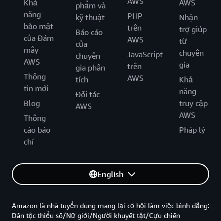
AWS
Khả
AWS
phẩm và
năng
PHP
kỹ thuật
Nhận
bảo mật
trên
trợ giúp
Báo cáo
của Đám
AWS
từ
của
mây
chuyên
JavaScript
chuyên
AWS
gia
trên
gia phân
Thông
AWS
tích
Khả
tin mới
năng
Đối tác
Blog
truy cập
AWS
AWS
Thông
cáo báo
Pháp lý
chí
English
Amazon là nhà tuyển dung mang lại cơ hội làm việc bình đẳng:
Dân tộc thiểu số/Nữ giới/Người khuyết tật/Cựu chiến