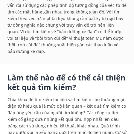
vấn rồi sử dụng các phép tính độ tương đồng của véc-tơ để
tìm các mặt hàng gần nhau trong không gian đó. Với tìm
kiếm theo véc-tơ, một tài liệu không cần bất kỳ từ ngữ hay
từ đồng nghĩa nào chung với truy vấn để trở nên liên
quan. Ví dụ: tìm kiếm về “bảo dưỡng xe đạp” có thể khớp
với tài liệu về “bôi trơn cùi đề” vì thuật toán ML nắm được
“bôi trơn cùi đề” thường xuất hiện gần các thảo luận về
bảo dưỡng xe đạp.
Làm thế nào để có thể cải thiện
kết quả tìm kiếm?
Chìa khóa để tìm kiếm tài liệu và tìm kiếm cho thương mại
điện tử hiệu quả là mức độ liên quan – kết quả tìm kiếm có
đáp ứng yêu cầu của người tìm không? Các công cụ tìm
kiếm cố gắng đưa những kết quả phù hợp nhất lên đầu
bằng cách sử dụng nhiều kỹ thuật khác nhau. Quá trình
này được gọi là xếp hạng dựa trên mức độ liên quan. Cơ sở