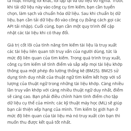
tả hoặc những lỗi khác, lỗi lặp lại và dữ liệu vô nghĩa. Trước
khi tải dữ liệu này vào công cụ tìm kiếm, bạn cần tuyển
chọn, làm sạch và chuẩn hóa dữ liệu. Sau khi chuẩn bị dữ
liệu, bạn cần tải dữ liệu đó vào công cụ (bằng cách gọi các
API tải nhập). Cuối cùng, bạn cần một quy trình để cập
nhật các tài liệu khi có thay đổi.
Giá trị cốt lõi của tính năng tìm kiếm tài liệu là truy xuất
các tài liệu liên quan tới truy vấn của người dùng, tức là
mức độ liên quan của tìm kiếm. Trong quá trình truy xuất,
công cụ tìm kiếm sẽ tính điểm và sắp xếp mọi tài liệu khớp
thông qua một phép đo lường thống kê (BM25). BM25 sử
dụng tính duy nhất của thuật ngữ tìm kiếm kết hợp với số
lượng của thuật ngữ trong những tài liệu khớp. Càng nhiều
lần truy vấn khớp với càng nhiều thuật ngữ duy nhất, điểm
sẽ càng cao. Bạn phải điều chỉnh hàm tính điểm cho tập
dữ liệu cụ thể của mình; các kỹ thuật máy học (ML) sẽ giúp
bạn cải thiện xếp hạng của mình. Tìm kiếm bị giới hạn ở
mức độ liên quan của tài liệu mà nó truy xuất còn bạn thì
muốn thu được kết quả tốt nhất.