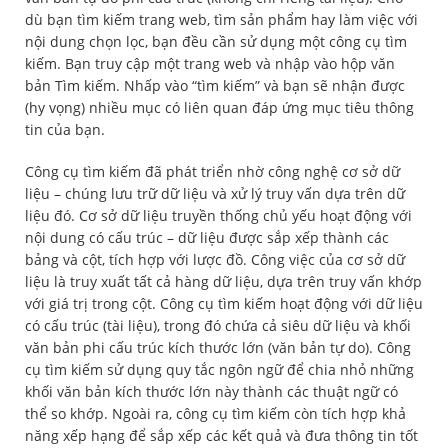
dù bạn tìm kiếm trang web, tìm sản phẩm hay làm việc với
nội dung chọn lọc, bạn đều cần sử dụng một công cụ tìm
kiếm. Bạn truy cập một trang web và nhập vào hộp văn
bản Tìm kiếm. Nhấp vào “tìm kiếm” và bạn sẽ nhận được
(hy vọng) nhiều mục có liên quan đáp ứng mục tiêu thông
tin của bạn.
Công cụ tìm kiếm đã phát triển nhờ công nghệ cơ sở dữ
liệu – chúng lưu trữ dữ liệu và xử lý truy vấn dựa trên dữ
liệu đó. Cơ sở dữ liệu truyền thống chủ yếu hoạt động với
nội dung có cấu trúc – dữ liệu được sắp xếp thành các
bảng và cột, tích hợp với lược đồ. Công việc của cơ sở dữ
liệu là truy xuất tất cả hàng dữ liệu, dựa trên truy vấn khớp
với giá trị trong cột. Công cụ tìm kiếm hoạt động với dữ liệu
có cấu trúc (tài liệu), trong đó chứa cả siêu dữ liệu và khối
văn bản phi cấu trúc kích thước lớn (văn bản tự do). Công
cụ tìm kiếm sử dụng quy tắc ngôn ngữ để chia nhỏ những
khối văn bản kích thước lớn này thành các thuật ngữ có
thể so khớp. Ngoài ra, công cụ tìm kiếm còn tích hợp khả
năng xếp hạng để sắp xếp các kết quả và đưa thông tin tốt