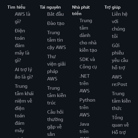
Tìm hiểu
Tài nguyên
Nhà phát
Trợ giúp
AWS là
Bắt đầu
triển
Liên hệ
Trung
gì?
với
Đào tạo
tâm
chúng
Điện
Trung
dành
tôi
toán
tâm tin
cho nhà
đám
Gửi
cậy AWS
kiến tạo
mây là
phiếu
Thư
SDK và
gì?
yêu cầu
viện giải
Công cụ
hỗ trợ
AI trợ lý
pháp
.NET
ảo là gì?
AWS
AWS
trên
re:Post
Trung
Trung
AWS
tâm khái
Trung
tâm kiến
Python
niệm về
tâm kiến
trúc
trên
điện
thức
Câu hỏi
AWS
toán
Tổng
thường
đám
Java
quan về
gặp về
mây
trên
Hỗ trợ
sản