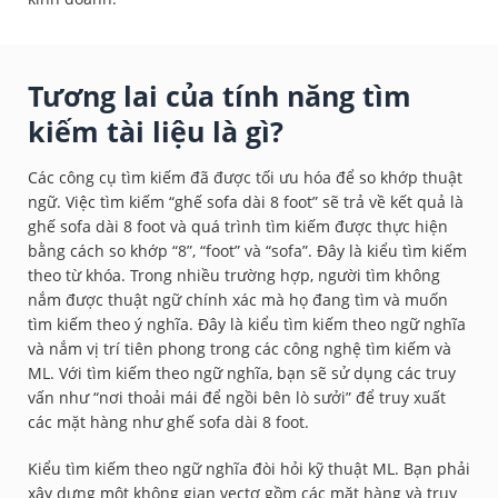
Tương lai của tính năng tìm
kiếm tài liệu là gì?
Các công cụ tìm kiếm đã được tối ưu hóa để so khớp thuật
ngữ. Việc tìm kiếm “ghế sofa dài 8 foot” sẽ trả về kết quả là
ghế sofa dài 8 foot và quá trình tìm kiếm được thực hiện
bằng cách so khớp “8”, “foot” và “sofa”. Đây là kiểu tìm kiếm
theo từ khóa. Trong nhiều trường hợp, người tìm không
nắm được thuật ngữ chính xác mà họ đang tìm và muốn
tìm kiếm theo ý nghĩa. Đây là kiểu tìm kiếm theo ngữ nghĩa
và nắm vị trí tiên phong trong các công nghệ tìm kiếm và
ML. Với tìm kiếm theo ngữ nghĩa, bạn sẽ sử dụng các truy
vấn như “nơi thoải mái để ngồi bên lò sưởi” để truy xuất
các mặt hàng như ghế sofa dài 8 foot.
Kiểu tìm kiếm theo ngữ nghĩa đòi hỏi kỹ thuật ML. Bạn phải
xây dựng một không gian vectơ gồm các mặt hàng và truy