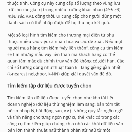
thuộc tính. Công cụ này cung cấp số lượng theo vùng lưu
trữ cho các giá trị trong nhiều trường khác nhau (
kích cỡ,
màu sắc
, v.v.), đồng thời, UI cung cấp cho người dùng một
danh sách có thể nhấp được để họ thu hẹp kết quả.
Một số loại hình tìm kiếm cho thương mại điện tử phụ
thuộc nhiều vào việc cá nhân hóa và các đề xuất. Nếu một
người mua hàng tìm kiếm “váy liền thân”, công cụ tìm kiếm
sẽ tìm những mẫu váy liền thân mà khách hàng có thể
quan tâm mặc dù chính truy vấn đó không có giới hạn. Các
chỉ số tương đồng như thuật toán k - láng giềng gần nhất
(k-nearest neighbor, k-NN) giúp giải quyết vấn đề đó.
Tìm kiếm tập dữ liệu được tuyển chọn
Tìm kiếm tập dữ liệu được tuyển chọn như kho tài liệu
doanh nghiệp (dữ liệu thử nghiệm lâm sàng, bản tóm tắt
hồ sơ pháp lý, bất động sản, v.v.). Những quy tắc ngôn ngữ
và tính năng cho từng ngôn ngữ cụ thể khác có trong các
công cụ tìm kiếm giúp chúng chia nhỏ các khối dữ liệu văn
bản lớn thành thuật ngữ
thành phần (từ ngữ từ một