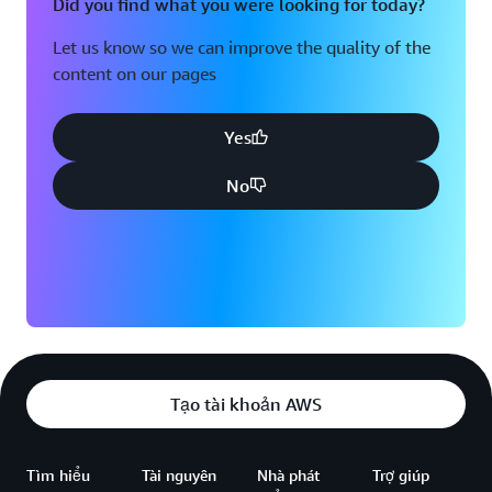
Did you find what you were looking for today?
Let us know so we can improve the quality of the
content on our pages
Yes
No
Tạo tài khoản AWS
Tìm hiểu
Tài nguyên
Nhà phát
Trợ giúp