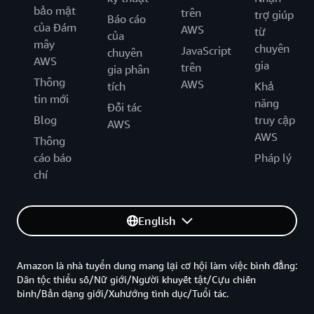
bảo mật
trên
trợ giúp
Báo cáo
của Đám
AWS
từ
của
mây
chuyên
JavaScript
chuyên
AWS
gia
trên
gia phân
Thông
AWS
tích
Khả
tin mới
năng
Đối tác
Blog
truy cập
AWS
AWS
Thông
cáo báo
Pháp lý
chí
English
Amazon là nhà tuyển dung mang lại cơ hội làm việc bình đẳng:
Dân tộc thiểu số/Nữ giới/Người khuyết tật/Cựu chiến
binh/Bản dạng giới/Xuhướng tình dục/Tuổi tác.