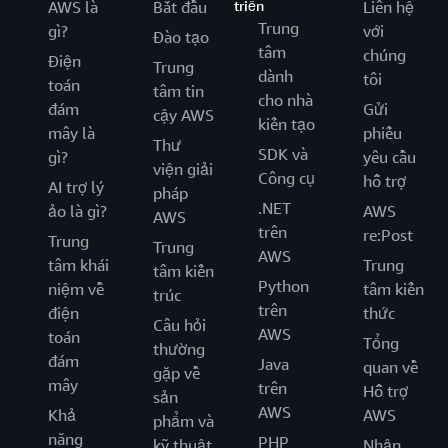
AWS là
Bắt đầu
triển
Liên hệ
Trung
gì?
với
Đào tạo
tâm
chúng
Điện
Trung
dành
tôi
toán
tâm tin
cho nhà
đám
Gửi
cậy AWS
kiến tạo
mây là
phiếu
Thư
SDK và
gì?
yêu cầu
viện giải
Công cụ
hỗ trợ
AI trợ lý
pháp
.NET
ảo là gì?
AWS
AWS
trên
re:Post
Trung
Trung
AWS
tâm khái
Trung
tâm kiến
Python
niệm về
tâm kiến
trúc
trên
điện
thức
Câu hỏi
AWS
toán
Tổng
thường
đám
Java
quan về
gặp về
mây
trên
Hỗ trợ
sản
AWS
Khả
AWS
phẩm và
năng
PHP
kỹ thuật
Nhận