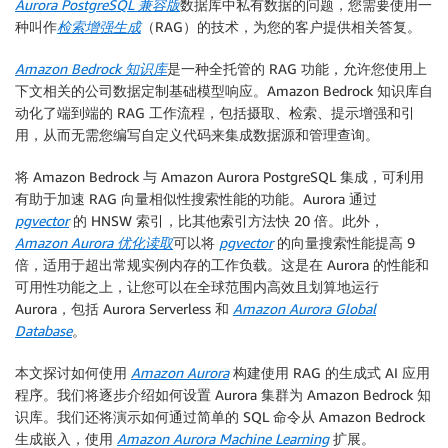
Aurora PostgreSQL 兼容版
数据库中私有数据的问题，您需要使用一
种叫作
检索增强生成
（RAG）的技术，为您的客户提供相关答复。
Amazon Bedrock 知识库
是一种全托管的 RAG 功能，允许您使用上
下文相关的公司数据定制基础模型响应。Amazon Bedrock 知识库自
动化了端到端的 RAG 工作流程，包括摄取、检索、提示增强和引
用，从而无需您编写自定义代码来集成数据源和管理查询。
将 Amazon Bedrock 与 Amazon Aurora PostgreSQL 集成，可利用
有助于加速 RAG 向量相似性搜索性能的功能。Aurora 通过
pgvector
的 HNSW 索引，比其他索引方法快 20 倍。此外，
Amazon Aurora 优化读取
可以将
pgvector
的向量搜索性能提高 9
倍，适用于超出常规实例内存的工作负载。这是在 Aurora 的性能和
可用性功能之上，让您可以在全球范围内高效且划算地运行
Aurora，包括 Aurora Serverless 和
Amazon Aurora Global
Database
。
本文探讨如何使用
Amazon Aurora
构建使用 RAG 的生成式 AI 应用
程序。我们将逐步介绍如何设置 Aurora 集群为 Amazon Bedrock 知
识库。我们还将演示如何通过简单的 SQL 命令从 Amazon Bedrock
生成嵌入，使用
Amazon Aurora Machine Learning
扩展。