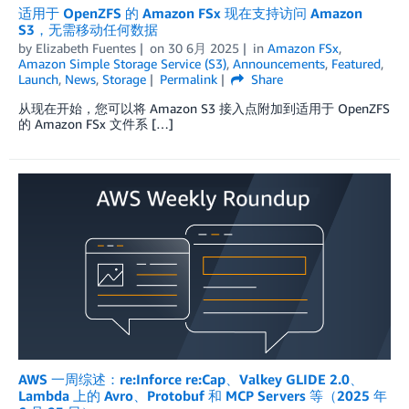
适用于 OpenZFS 的 Amazon FSx 现在支持访问 Amazon
S3，无需移动任何数据
by
Elizabeth Fuentes
on
30 6月 2025
in
Amazon FSx
,
Amazon Simple Storage Service (S3)
,
Announcements
,
Featured
,
Launch
,
News
,
Storage
Permalink
Share
从现在开始，您可以将 Amazon S3 接入点附加到适用于 OpenZFS
的 Amazon FSx 文件系 […]
AWS 一周综述：re:Inforce re:Cap、Valkey GLIDE 2.0、
Lambda 上的 Avro、Protobuf 和 MCP Servers 等（2025 年