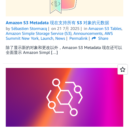
Amazon S3 Metadata 现在支持所有 S3 对象的元数据
by
Sébastien Stormacq
on
21 7月 2025
in
Amazon S3 Tables
,
Amazon Simple Storage Service (S3)
,
Announcements
,
AWS
Summit New York
,
Launch
,
News
Permalink
Share
除了显示新的对象和更改以外，Amazon S3 Metadata 现在还可以
全面显示 Amazon Simpl […]