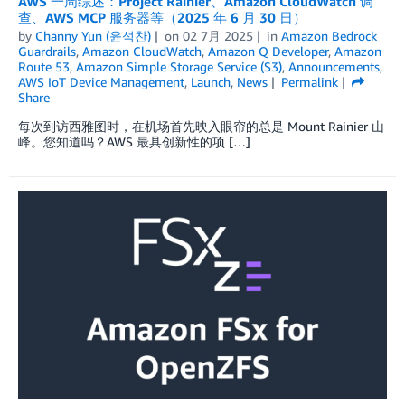
AWS 一周综述：Project Rainier、Amazon CloudWatch 调
查、AWS MCP 服务器等（2025 年 6 月 30 日）
by
Channy Yun (윤석찬)
on
02 7月 2025
in
Amazon Bedrock
Guardrails
,
Amazon CloudWatch
,
Amazon Q Developer
,
Amazon
Route 53
,
Amazon Simple Storage Service (S3)
,
Announcements
,
AWS IoT Device Management
,
Launch
,
News
Permalink
Share
每次到访西雅图时，在机场首先映入眼帘的总是 Mount Rainier 山
峰。您知道吗？AWS 最具创新性的项 […]