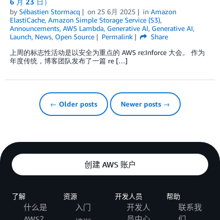
6 月 23 日）
by
Sébastien Stormacq
on
25 6月 2025
in
Amazon
ElastiCache
,
Amazon Simple Storage Service (S3)
,
Announcements
,
AWS Lambda
,
Generative AI
,
Generative AI
,
Launch
,
News
,
Open Source
Permalink
Share
上周的标志性活动是以安全为重点的 AWS re:Inforce 大会。 作为
年度传统，博客团队发布了一篇 re […]
← Older posts
Newer posts →
创建 AWS 账户
了解
资源
开发人员
帮助
什么是
入门
开发人
联系我
AWS？
员中心
们