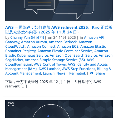
AWS 一周综述：如何参加 AWS re:Invent 2025、Kiro 正式版
以及众多发布内容（2025 年 11 月 24 日）
by
Channy Yun (윤석찬)
on
24 11月 2025
in
Amazon API
Gateway
,
Amazon Aurora
,
Amazon Bedrock
,
Amazon
CloudWatch
,
Amazon Connect
,
Amazon EC2
,
Amazon Elastic
Container Registry
,
Amazon Elastic Container Service
,
Amazon
Elastic Kubernetes Service
,
Amazon OpenSearch Service
,
Amazon
SageMaker
,
Amazon Simple Storage Service (S3)
,
AWS
CloudFormation
,
AWS Control Tower
,
AWS Identity and Access
Management (IAM)
,
AWS Lambda
,
AWS Step Functions
,
Billing &
Account Management
,
Launch
,
News
Permalink
Share
下周，千万不要错过 2025 年 12 月 1 日 – 5 日举行的 AWS
re:Invent […]