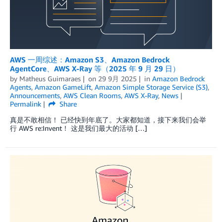
AWS 一周综述：Amazon S3、Amazon Bedrock
AgentCore、AWS X-Ray 等（2025 年 9 月 29 日）
by
Matheus Guimaraes
on
29 9月 2025
in
Amazon Bedrock
Agents
,
Amazon GameLift
,
Amazon Simple Storage Service (S3)
,
Announcements
,
AWS Clean Rooms
,
AWS X-Ray
,
News
Permalink
Share
真是不敢相信！ 已经快到年底了。大家都知道，接下来我们会举
行 AWS re:Invent！ 这是我们最大的活动 […]