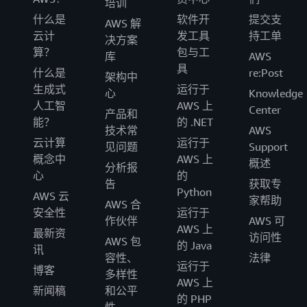
培训
什么是
软件开
提交支
AWS 解
云计
发工具
持工单
决方案
算？
包与工
库
AWS
具
什么是
re:Post
架构中
生成式
运行于
心
Knowledge
人工智
AWS 上
Center
产品和
能？
的 .NET
技术常
AWS
云计算
运行于
见问题
Support
概念中
AWS 上
概述
分析报
心
的
告
获取专
Python
AWS 云
家帮助
AWS 合
安全性
运行于
作伙伴
AWS 可
AWS 上
最新资
访问性
AWS 包
的 Java
讯
容性、
法律
运行于
博客
多样性
AWS 上
新闻稿
和公平
的 PHP