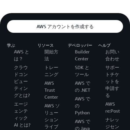
AWS アカウントを作成する
学ぶ
リソース
デベロッパー
ヘルプ
AWS と
開始方
Builder
お問い
は？
法
Center
合わせ
クラウ
トレー
SDK と
サポー
ドコン
ニング
ツール
トチケ
ピュー
ットを
AWS
AWS で
ティン
申請す
Trust
の .NET
グとは?
る
Center
AWS で
エージ
AWS
AWS ソ
の
ェンテ
re:Post
リュー
Python
ィック
ション
ナレッ
AWS で
AI とは?
ライブ
ジセン
の Java