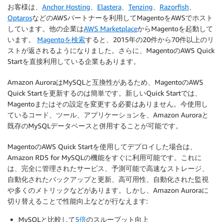
お客様は、
Anchor Hosting
、
Elastera
、
Tenzing
、
Razorfish
、
Optaros
などのAWSパートナーを利用してMagentoをAWSでホスト
しています。他の企業は
AWS Marketplace
からMagentoを起動して
います。
Magentoを検索
すると、2015年の20件から70件以上のリ
ストが返されるようになりました。さらに、MagentoのAWS Quick
Startを直接利用している企業もあります。
Amazon AuroraはMySQLと互換性があるため、MagentoのAWS
Quick Startを更新するのは簡単です。新しいQuick Startでは、
Magentoまたはその設定を変更する必要はありません。今使用し
ているコード、ツール、アプリケーションを、Amazon Auroraと
既存のMySQLデータベースと併用することが可能です。
MagentoのAWS Quick Startを使用してデプロイした場合は、
Amazon RDS for MySQLの機能をすぐに利用可能です。これに
は、完全に管理されたサービス、予測可能で高速なストレージ、
自動化されたバックアップと更新、高可用性、自動化された監視
や多くのメトリックなどがあります。しかし、Amazon Auroraに
切り替えることで性能向上などが行なえます:
MySQLと比較して
5倍
のスループット向上