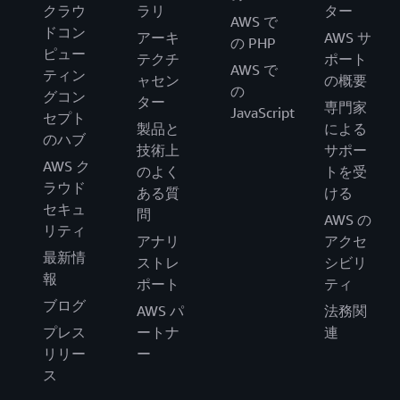
クラウ
ラリ
ター
AWS で
ドコン
アーキ
AWS サ
の PHP
ピュー
テクチ
ポート
AWS で
ティン
ャセン
の概要
の
グコン
ター
専門家
JavaScript
セプト
製品と
による
のハブ
技術上
サポー
AWS ク
のよく
トを受
ラウド
ある質
ける
セキュ
問
AWS の
リティ
アナリ
アクセ
最新情
ストレ
シビリ
報
ポート
ティ
ブログ
AWS パ
法務関
プレス
ートナ
連
リリー
ー
ス