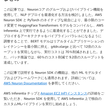
この記事では、Neuronコア のグループおよびパイプライン機能を
使用して、NLP デプロイを最適化する方法を検討しました。AWS
Neuron SDK と PyTorch のネイティブな統合により、最小限のコー
ド変更で HuggingFace Transformers モデルをコンパイルし、AWS
Inferentia 上で実行できるように最適化することができました。デ
プロイするアーキテクチャをパイプラインパラレルになるように
調整することで、BERT モデルはリアルタイムアプリケーションの
レイテンシーを最小限に抑え、g4dn.xlarge と比べて 12倍のスル
ープットを実現しながら、実行コストは 70％削減されました。ま
た、バッチ推論では、60％のコスト削減で 9.2倍のスループットを
達成しています。
この記事で説明する Neuron SDK の機能は、他の ML モデルタイ
プおよびフレームワークにも適用されます。詳細については、
AWS Neuron Documentation
を参照してください。
AWS Inferentia チップと
Amazon EC2 Inf1インスタンス
の詳細をご
覧いただき、Neuron SDK を使用して AWS Inferentia 上で独自の
カスタムMLパイプラインを実行し始めましょう。