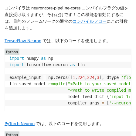
コンパイラは neuroncore-pipeline-cores コンパイルフラグの値を
直接受け取りますが、それだけです！この機能を有効にするに
は、目的のフレームワークの通常の
コンパイルフロー
にこの引数
を追加します。
TensorFlow Neuron
では、以下のコードを使用します。
Python
import
 numpy 
as
import
 tensorflow
.
neuron 
as
 tfn

example_input 
=
 np
.
zeros
(
[
1
,
224
,
224
,
3
]
,
 dtype
=
'float
tfn
.
saved_model
.
compile
(
"<Path to your saved model>"
"<Path to write compiled mod
                        model_feed_dict
=
{
'input_1:0'
                        compiler_args 
=
[
'--neuronco
PyTorch Neuron
では、以下のコードを使用します。
Python