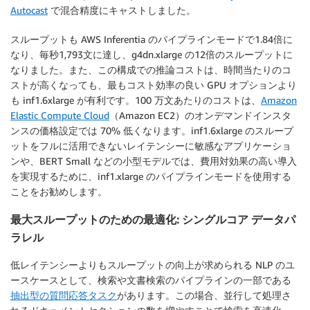
Autocast
で混合精度にキャストしました。
スループットも AWS Inferentia のパイプラインモードで1.84倍に
なり、毎秒1,793文に達し、g4dn.xlarge の12倍のスループットに
なりました。また、この構成での推論コストは、時間当たりのコ
ストが高くなっても、最もコスト効率の良い GPU オプションより
も inf1.6xlarge が有利です。100 万文あたりのコストは、
Amazon
Elastic Compute Cloud
（Amazon EC2）のオンデマンドインスタ
ンスの価格設定では 70% 低くなります。inf1.6xlarge のスループ
ットをフルに活用できないレイテンシーに敏感なアプリケーショ
ンや、BERT Small などの小型モデルでは、費用対効果の高い導入
を実現するために、inf1.xlarge のパイプラインモードを使用する
ことをお勧めします。
最大スループットのための最適化: シングルコア データパ
ラレル
低レイテンシーよりもスループットの向上が求められる NLP のユ
ースケースとして、検索や文書検索のパイプラインの一部である
抽出型の質問応答タスク
があります。この場合、並行して処理さ