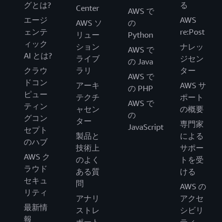
グとは?
る
Center
AWS で
エージ
AWS
AWS ソ
の
ェンテ
re:Post
リュー
Python
ィック
ション
ナレッ
AWS で
AI とは?
ライブ
ジセン
の Java
クラウ
ラリ
ター
AWS で
ドコン
アーキ
AWS サ
の PHP
ピュー
テクチ
ポート
AWS で
ティン
ャセン
の概要
の
グコン
ター
専門家
JavaScript
セプト
製品と
による
のハブ
技術上
サポー
AWS ク
のよく
トを受
ラウド
ある質
ける
セキュ
問
AWS の
リティ
アナリ
アクセ
最新情
ストレ
シビリ
報