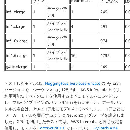
サイズ
Neuronコア
ト [文/秒]
[秒
データパラ
inf1.xlarge
1
1
245
0.
レル
パイプライ
inf1.xlarge
1
4
291
0.
ンパラレル
データパラ
inf1.6xlarge
1
1
974
0.
レル
パイプライ
inf1.6xlarge
1
16
1793
0.
ンパラレル
g4dn.xlarge
1
–
–
149
0.
テストしたモデルは、
HuggingFace bert-base-uncase
の PyTorch
バージョンで、シーケンス長は128です。AWS Inferentia上では、
利用可能なすべてのコアを使用するようにモデルをコンパイル
し、フルパイプラインのパラレル実行を行いました。データパラ
レルの場合は、1つのコア用にモデルをコンパイルし、コアごとに
ワーカーモデルを実行するように Neuronコアグループを設定しま
した。GPU を利用したテストでは、AWS Inferentia と同じ設定を
使用し、モデルを
TorchScript JIT
でトレースし、
PyTorch AMP