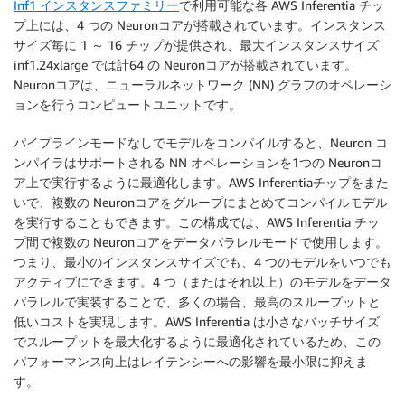
Inf1 インスタンスファミリー
で利用可能な各 AWS Inferentia チッ
プ上には、4 つの Neuronコアが搭載されています。インスタンス
サイズ毎に 1 ～ 16 チップが提供され、最大インスタンスサイズ
inf1.24xlarge では計64 の Neuronコアが搭載されています。
Neuronコアは、ニューラルネットワーク (NN) グラフのオペレーシ
ョンを行うコンピュートユニットです。
パイプラインモードなしでモデルをコンパイルすると、Neuron コ
ンパイラはサポートされる NN オペレーションを1つの Neuronコ
ア上で実行するように最適化します。AWS Inferentiaチップをまた
いで、複数の Neuronコアをグループにまとめてコンパイルモデル
を実行することもできます。この構成では、AWS Inferentia チッ
プ間で複数の Neuronコアをデータパラレルモードで使用します。
つまり、最小のインスタンスサイズでも、4 つのモデルをいつでも
アクティブにできます。4 つ（またはそれ以上）のモデルをデータ
パラレルで実装することで、多くの場合、最高のスループットと
低いコストを実現します。AWS Inferentia は小さなバッチサイズ
でスループットを最大化するように最適化されているため、この
パフォーマンス向上はレイテンシーへの影響を最小限に抑えま
す。