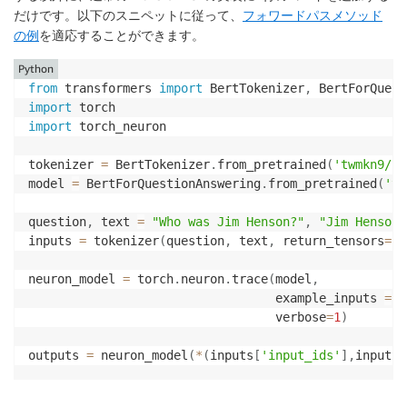
だけです。以下のスニペットに従って、
フォワードパスメソッド
の例
を適応することができます。
Python
from
 transformers 
import
 BertTokenizer
,
import
import
 torch_neuron

tokenizer 
=
 BertTokenizer
.
from_pretrained
(
'twmkn9/be
model 
=
 BertForQuestionAnswering
.
from_pretrained
(
'tw
question
,
 text 
=
"Who was Jim Henson?"
,
"Jim Henson 
inputs 
=
 tokenizer
(
question
,
 text
,
 return_tensors
=
'p
neuron_model 
=
 torch
.
neuron
.
trace
(
model
,
                                  example_inputs 
=
(
                                  verbose
=
1
)
outputs 
=
 neuron_model
(
*
(
inputs
[
'input_ids'
]
,
inputs
[