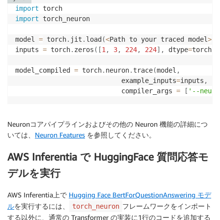
import
import
 torch_neuron

model 
=
 torch
.
jit
.
load
(
<
Path to your traced model
>
)
inputs 
=
 torch
.
zeros
(
[
1
,
3
,
224
,
224
]
,
 dtype
=
torch
.
f
model_compiled 
=
 torch
.
neuron
.
trace
(
model
,
                           example_inputs
=
inputs
,
                           compiler_args 
=
[
'--neuro
Neuronコアパイプラインおよびその他の Neuron 機能の詳細につ
いては、
Neuron Features
を参照してください。
AWS Inferentia で HuggingFace 質問応答モ
デルを実行
AWS Inferentia上で
Hugging Face BertForQuestionAnswering モデ
ル
を実行するには、
フレームワークをインポート
torch_neuron
する以外に、通常の Transformer の実装に1行のコードを追加する