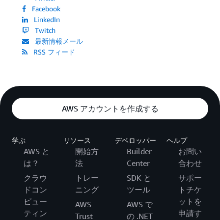
Facebook
LinkedIn
Twitch
最新情報メール
RSS フィード
AWS アカウントを作成する
学ぶ
リソース
デベロッパー
ヘルプ
AWS と
開始方
Builder
お問い
は？
法
Center
合わせ
クラウ
トレー
SDK と
サポー
ドコン
ニング
ツール
トチケ
ピュー
ットを
AWS
AWS で
ティン
申請す
Trust
の .NET