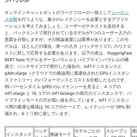
ンパラレル
オンラインチャットボットのワークフローの一部として
シーケン
ス分類
を行うような、最小のレイテンシーを必要とするアプリケ
ーションを考えてみましょう。ユーザーがテキストを送信する
と、バックエンドで実行されているモデルが1つのユーザー入力の
意図を分類しますが、その推論速度には限界があります。このモ
デルは、ほとんどの場合、単一の入力（バッチサイズ1）のリクエ
ストに対して応答する必要があります。以下の表は、HuggingFace
BERT base モデルをデータパラレルとパイプラインパラレルの構
成で、バッチサイズ1で実行した場合の、Inf1インスタンスと
g4dn.xlarge（クラウドでの推論用に最適化されたGPUインスタン
スファミリー）のパフォーマンスとコストを比較したものです。
95 パーセンタイル (p95) のレイテンシーを見ると、4 コアの
inf1.xlarge と 16 コアの inf1.6xlarge の両方のインスタンスで、パ
イプラインモードの方が低い値を示しています。Inf1 インスタン
ス間の最適な構成は 16 コアのケースで、レイテンシーが 58% 削
減され、6 ミリ秒に達しています。
バッチ
モデルごとの
スループッ
遅
インスタンス
推論モード