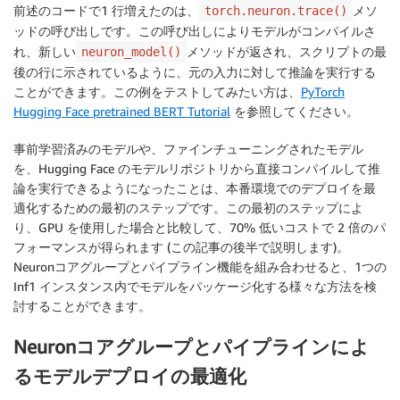
前述のコードで1 行増えたのは、
メソ
torch.neuron.trace()
ッドの呼び出しです。この呼び出しによりモデルがコンパイルさ
れ、新しい
メソッドが返され、スクリプトの最
neuron_model()
後の行に示されているように、元の入力に対して推論を実行する
ことができます。この例をテストしてみたい方は、
PyTorch
Hugging Face pretrained BERT Tutorial
を参照してください。
事前学習済みのモデルや、ファインチューニングされたモデル
を、Hugging Face のモデルリポジトリから直接コンパイルして推
論を実行できるようになったことは、本番環境でのデプロイを最
適化するための最初のステップです。この最初のステップによ
り、GPU を使用した場合と比較して、70% 低いコストで 2 倍のパ
フォーマンスが得られます (この記事の後半で説明します)。
Neuronコアグループとパイプライン機能を組み合わせると、1つの
Inf1 インスタンス内でモデルをパッケージ化する様々な方法を検
討することができます。
Neuronコアグループとパイプラインによ
るモデルデプロイの最適化