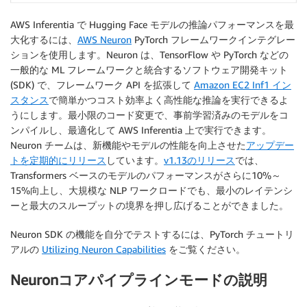
AWS Inferentia で Hugging Face モデルの推論パフォーマンスを最
大化するには、
AWS Neuron
PyTorch フレームワークインテグレー
ションを使用します。Neuron は、TensorFlow や PyTorch などの
一般的な ML フレームワークと統合するソフトウェア開発キット
(SDK) で、フレームワーク API を拡張して
Amazon EC2 Inf1 イン
スタンス
で簡単かつコスト効率よく高性能な推論を実行できるよ
うにします。最小限のコード変更で、事前学習済みのモデルをコ
ンパイルし、最適化して AWS Inferentia 上で実行できます。
Neuron チームは、新機能やモデルの性能を向上させた
アップデー
トを定期的にリリース
しています。
v1.13のリリース
では、
Transformers ベースのモデルのパフォーマンスがさらに10%～
15%向上し、大規模な NLP ワークロードでも、最小のレイテンシ
ーと最大のスループットの境界を押し広げることができました。
Neuron SDK の機能を自分でテストするには、PyTorch チュートリ
アルの
Utilizing Neuron Capabilities
をご覧ください。
Neuronコアパイプラインモードの説明