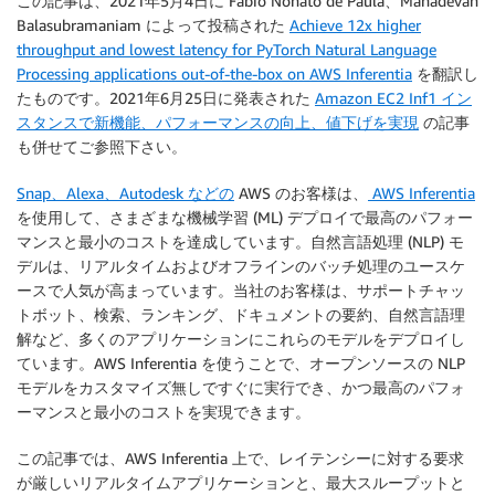
この記事は、2021年5月4日に Fabio Nonato de Paula、Mahadevan
Balasubramaniam によって投稿された
Achieve 12x higher
throughput and lowest latency for PyTorch Natural Language
Processing applications out-of-the-box on AWS Inferentia
を翻訳し
たものです。2021年6月25日に発表された
Amazon EC2 Inf1 イン
スタンスで新機能、パフォーマンスの向上、値下げを実現
の記事
も併せてご参照下さい。
Snap、Alexa、Autodesk などの
AWS のお客様は、
AWS Inferentia
を使用して、さまざまな機械学習 (ML) デプロイで最高のパフォー
マンスと最小のコストを達成しています。自然言語処理 (NLP) モ
デルは、リアルタイムおよびオフラインのバッチ処理のユースケ
ースで人気が高まっています。当社のお客様は、サポートチャッ
トボット、検索、ランキング、ドキュメントの要約、自然言語理
解など、多くのアプリケーションにこれらのモデルをデプロイし
ています。AWS Inferentia を使うことで、オープンソースの NLP
モデルをカスタマイズ無しですぐに実行でき、かつ最高のパフォ
ーマンスと最小のコストを実現できます。
この記事では、AWS Inferentia 上で、レイテンシーに対する要求
が厳しいリアルタイムアプリケーションと、最大スループットと