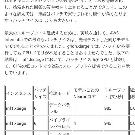
れるドキュメントセクションの数を増やすことで検索を高速化
し、検索された回答の質や幅を向上させることができます。この
ような設定では、推論はバッチで実行される可能性が高くなりま
す（バッチサイズは1よりも大きい）。
最大のスループットを達成するために、実験を通して、AWS
Inferentia での最適なバッチサイズは、先程テストした同じモデル
で 6であることがわかりました。g4dn.xlarge では、バッチ 64を実
行しても GPU メモリが不足することはありませんでした。以下の
結果は、inf1.6xlarge において、バッチサイズ 6が GPU と比較し
て、61%の低コストで 9.2倍のスループットを提供できることを示
しています。
バッチ
モデルごとの
スループッ
遅
インスタンス
推論モード
サイズ
Neuronコア
ト [文/秒]
[秒
データパラ
inf1.xlarge
6
1
985
0.
レル
パイプライ
inf1.xlarge
6
4
945
0.
ンパラレル
データパラ