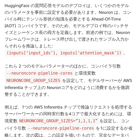
HuggingFace の質問応答モデルのデプロイは、いくつかのモデル
のパラメータを事前に設定する必要があります。Neuron は、コン
パイル時にテンソル形状の知識を必要とする Ahead-Of-Time
(AOT) コンパイラです。そのため、モデルデプロイ時のバッチサ
イズとシーケンス長の両方を定義します。前述の例では、Neuron
フレームワークは、トレース呼び出しで渡されたサンプル入力か
らそれらを推論しました:
。
(inputs[‘input_ids’], inputs[‘attention_mask’])
これら 2 つのモデルパラメーターのほかに、コンパイラ引数
と環境変数
--neuroncore-pipeline-cores
を設定して、モデルサーバーが AWS
NEURONCORE_GROUP_SIZES
Inferentia チップ上の Neuronコアをどのように消費するかを微調
整することができます。
例えば、1つの AWS Inferentia チップで推論リクエストを処理する
サーバーワーカーの同時実行数を4コアで最大化するためには、環
境変数
を設定し、コン
NEURONCORE_GROUP_SIZES=”1,1,1,1”
パイラ引数
を1に設定するか省
--neuroncore-pipeline-cores
略します。次の図は、この設定を描いたもので、完全なデータパ