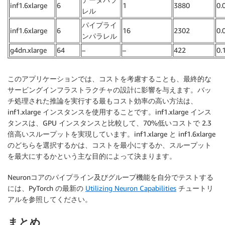
inf1.6xlarge
6
1
3880
0.
レル
パイプライ
inf1.6xlarge
6
16
2302
0.
ンパラレル
g4dn.xlarge
64
–
–
422
0.
このアプリケーションでは、コストを考慮することも、最終的な
サービングインフラストラクチャの設計に影響を与えます。バッ
チ処理された推論を実行する最もコスト効率の高い方法は、
inf1.xlarge インスタンスを使用することです。inf1.xlarge インス
タンスは、GPU インスタンスと比較して、70%低いコストで 2.3
倍高いスループットを実現しています。inf1.xlarge と inf1.6xlarge
のどちらを選択するかは、コストを最小にするか、スループット
を最大にするかという主な目的によって決まります。
Neuronコアのパイプライン及びグループ機能を自分でテストする
には、PyTorch の最新の
Utilizing Neuron Capabilities
チュートリ
アルを参照してください。
まとめ